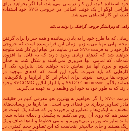
خود استفاده کنید، این کار درستی می‌باشد، اما اگر بخواهید برای
طراحی لوگو از یک فونت اضافی در خروجی SVG خود استفاده
کنید، این کار اشتباهی می‌باشد.
راهی که ویرایشگر خروجی گرافیکی را تولید می‌کند
زمانی که ما طرح خود را به پایان رسانیده و همه چیز را برای گرفتن
نتیجه نهایی مهیا می‌سازیم، زمان این فرا رسیده است که خروجی
کار خود را به فرمت SVG صادر نماییم. در انجام این کار شما متوجه
خواهید شد که کدهای زیادی وجود دارند که به فایل ما افزوده
شده‌اند، که تمامی آنها ضروری نمی‌باشند و شکل شما به همان
شیوه و بدون آنها نیز نمایش داده خواهند شد. بنابراین، یکی از
کارهایی که باید صورت بگیرد این است که کدهای موجود در
خروجی‌ها بررسی شوند. برای انجام این کار ابزارها و پلاگین‌هایی
همانند پلاگین SVGO Compressor و یا ابزار آنلاین SVGOMG وجود
دارند که به طور خود به خود این وظیفه را به عهده می‌گیرند.
فرمت SVG را اگر بخواهیم به بهترین نحو معرفی کنیم در حقیقت
مادر تصاویر برداری در فضای وب است. اما بارها در وبسایت‌های
مختلف به آیکون‌ها و تصاویری برخورده‌ایم که همانند یک فونت هر
چقدر هم که روی آن زوم می‌کنیم به پیکسل و دندانه دندانه شدن
مانند سایر تصاویر بر نمی‌خوریم و تمامی خطوط و لبه‌ها صاف و یک
رنگ هستند و جای جالب‌تر اینجاست که این تصاویر حجم کمتری در