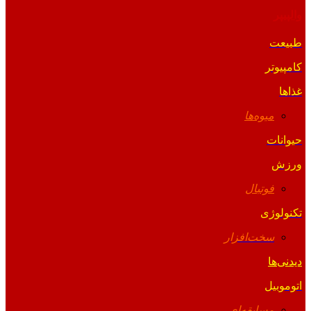
والپیپر
طبیعت
کامپیوتر
غذاها
میوه‌ها
حیوانات
ورزش
فوتبال
تکنولوژی
سخت‌افزار
دیدنی‌ها
اتوموبیل
مسابقه‌ای