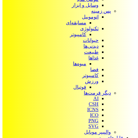
وسایل و ابزار
پس زمینه
اتوموبیل
مسابقه‌ای
تکنولوژی
کامپیوتر
حیوانات
دیدنی‌ها
طبیعت
غذاها
میوه‌ها
فضا
کامپیوتر
ورزش
فوتبال
دیگر فرمت‌ها
AI
CSH
ICNS
ICO
PNG
SVG
والپیپر موبایل
فایل‌های ویدیویی