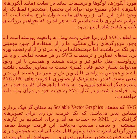
مورد آیکون‌ها، لوگوها و ترسیمات ساده در سایت (مانند آیکون‌های
تابلوهای اعلام ممنوع بودن برای این محصول مشخص) فقط یک راه
وجود دارد. این یکی از رویاهای ما به عنوان طراح سایت است که
بتوانیم تصاویری داشته باشیم که به هر اندازه که بخواهیم بزرگشان
کنیم و کیفیت‌شان از بین نرود.
به لطف SVG این رویا خیلی وقت پیش به واقعیت پیوسته است اما
وجود مرورگرهای زغال سنگی، ما را از استفاده از چنین موهبتی
دور نگه می‌داشت. اما خوشبختانه امروزه می‌توان از این نعمت بهره
برد. لبه‌های تصاویر و ترسیمات SVG در هر صفحه نمایشی و با هر
رزولوشنی مثل چاقو تیز و برنده هستند و همچنین با این وجود
می‌توانند بسیار حجم فایل کمتری نسبت به تصاویر پیکسلی داشته
باشند و همچنین به راحتی قابل ویرایش و تغییر نیز هستند. این بدین
معنی نیست که در آینده نزدیک از تصاویری با فرمت های PNG، JPG
و غیره دیگر استفاده نمی‌شود، نه، بلکه آنها همچنان کاربرد خود را در
وب خواهند داشت و در کنار SVG به حیات خود در دنیای وب ادامه
خواهند داد.
SVG که مخفف Scalable Vector Graphics به معنای گرافیک برداری
مقیاس پذیر می‌باشد، که یک فرمت برداری برای تصویرهای
گرافیکی در XML به حساب می‌آید و برای استفاده در کارهای
انیمیشنی و تعاملی مناسب می‌باشد. این فرمت توسط تمامی
مرورگرهای اینترنت جدید و مهم قابل پشتیبانی است، همچنین دارای
قابلیت فشرده شدن، مقیاس پذیری و … می‌باشد. این فرمت در