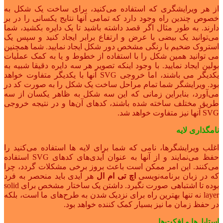
از هر ویرایشگری که استفاده می‌کنید، برای ساخت یک شکل به
خصوص چندین راه وجود دارد که تمامی آنها نتایج یکسانی را در بر
دارند. به طور مثال اگر قصد داشته باشید تا یک دایره بکشید، شما
می‌توانید یک بیضی با عرض و ارتفاع برابر ایجاد کنید و سپس یک
استروک ضخیم با رنگی مشخص دور شکل ایجاد نمایید. شما همچنین
می توانید همین شکل را با استفاده از خطوط و یا به کمک عملیات
بولین ایجاد نمایید. با وجود اینکه تصویر هر سه دایره دقیقا شبیه به
یکدیگر می باشند، اما خروجی SVG آنها با یکدیگر متفاوت خواهد
بود. ویرایشگر شما تمام مراحل ساخت یک شکل را به صورت کد در
می‌آورد، بنابراین زمانی که این سه شکل به ظاهر یکسان از سه
طریق مختلف ساخته شده باشند، کدهای آن‌ها و در نتیجه خروجی
SVG آنها نیز متفاوت خواهد شد.
نامگذاری لایه
اغلب ویرایشگرها، نامی که شما برای لایه ها استفاده می‌کنید را
حفظ می‌نمایند و از آنها به عنوان آیدی‌های کدهای SVG استفاده
می‌کنند. این امر ممکن است باعث بروز برخی مشکلات گردد، چرا
که در زبان برنامه‌نویسی
اچ تی ام ال
هر آیدی باید منحصر به فرد
بوده تا اشتباهی صورت نگیرد. داشتن یک ساختار مشخص برای solid
layer نه تنها بهترین راه برای نزدیک شدن به طرح‌های ما است، بلکه
در حفظ زمان ما نیز بسیار کمک کننده خواهد بود.
استایل‌ها و افکت‌ها