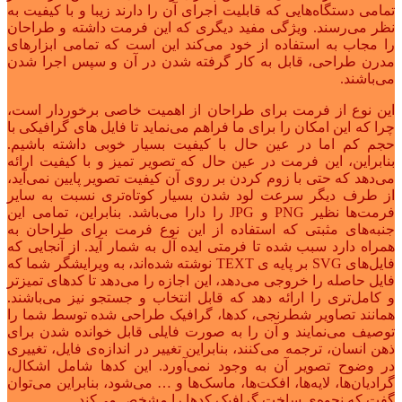
تمامی دستگاه‌هایی که قابلیت اجرای آن را دارند زیبا و با کیفیت به
نظر می‌رسند. ویژگی مفید دیگری که این فرمت داشته و طراحان
را مجاب به استفاده از خود می‌کند این است که تمامی ابزارهای
مدرن طراحی، قابل به کار گرفته شدن در آن و سپس اجرا شدن
می‌باشند.
این نوع از فرمت برای طراحان از اهمیت خاصی برخوردار است،
چرا که این امکان را برای ما فراهم می‌نماید تا فایل های گرافیکی با
حجم کم اما در عین حال با کیفیت بسیار خوبی داشته باشیم.
بنابراین، این فرمت در عین حال که تصویر تمیز و با کیفیت ارائه
می‌دهد که حتی با زوم کردن بر روی آن کیفیت تصویر پایین نمی‌آید،
از طرف دیگر سرعت لود شدن بسیار کوتاه‌تری نسبت به سایر
فرمت‌ها نظیر PNG و JPG را دارا می‌باشد. بنابراین، تمامی این
جنبه‌های مثبتی که استفاده از این نوع فرمت برای طراحان به
همراه دارد سبب شده تا فرمتی ایده آل به شمار آید. از آنجایی که
فایل‌های SVG بر پایه ی TEXT نوشته شده‌اند، به ویرایشگر شما که
فایل حاصله را خروجی می‌دهد، این اجازه را می‌دهد تا کدهای تمیزتر
و کامل‌تری را ارائه دهد که قابل انتخاب و جستجو نیز می‌باشند.
همانند تصاویر شطرنجی، کدها، گرافیک طراحی شده توسط شما را
توصیف می‌نمایند و آن را به صورت فایلی قابل خوانده شدن برای
ذهن انسان، ترجمه می‌کنند، بنابراین تغییر در اندازه‌ی فایل، تغییری
در وضوح تصویر آن به وجود نمی‌آورد. این کدها شامل اشکال،
گرادیان‌ها، لایه‌ها، افکت‌ها، ماسک‌ها و … می‌شود، بنابراین می‌توان
گفت که نحوه‌ی ساخت گرافیک کدها را مشخص می‌کند.