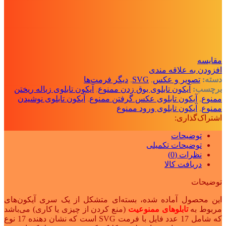
مقايسه
افزودن به علاقه مندی
دسته:
تصویر و عکس
,
SVG
,
دیگر فرمت‌ها
برچسب:
آیکون تابلوی بوق زدن ممنوع
,
آیکون تابلوی زباله ریختن
ممنوع
,
آیکون تابلوی عکس گرفتن ممنوع
,
آیکون تابلوی نوشیدن
ممنوع
,
آیکون تابلوی ورود ممنوع
اشتراک‌گذاری:
توضیحات
توضیحات تکمیلی
نظرات (0)
دریافت کالا
توضیحات
این محصول آماده شده، بسته‌ای متشکل از یک سری آیکون‌های
مربوط به
تابلوهای ممنوعیت
(منع کردن از چیزی یا کاری) می‌باشد
که شامل 17 عدد فایل با فرمت SVG است که نشان دهنده 17 نوع