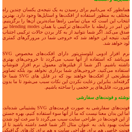
همانطور که می‌دانیم برای رسیدن به یک نتیجه‌ی یکسان چندین راه
مختلف به منظور استفاده از افکت‌ها و استایل‌ها وجود دارد. بهترین
انتخاب این است که میان تمامی راه‌ها ساده‌ترین آن‌ها را برگزینیم.
این امر در رابطه با حالت‌های ترکیبی یا همان blending modes نیز
صدق می‌کند. اگر شما نتوانید از به کار بردن حالات ترکیبی اجتناب
کنید، نتیجه این خواهد شد که خروجی شما در مرورگرهای کمتری
لود خواهد شد.
نرم افزار ادوبی ایلوستریتور دارای افکت‌های مخصوص SVG
می‌باشد که استفاده از آنها سبب می‌گردد تا خروجی‌های بهتری
داشته باشیم. اگر شما از فیلترهای معمول نرم افزار فتوشاپ
استفاده می‌کنید، خروجی‌های شما برداری نخواهد بود بلکه تصاویر
شطرنجی از افکت‌ها خواهند بود که در فایل های SVG شما جا
گرفته‌اند. بنابراین رعایت نکردن این نکات سبب می‌شود تا ما بدون
ضرورت، فایل‌های پر حجمی را ساخته باشیم.
نوشته و فونت‌های سفارشی
فونت‌های سفارشی به صورت فرمت‌های SVG پشتیبانی شده‌اند،
اما این بدان معنا نیست که ما از آنها سوء استفاده کنیم، بهره جستن
از این فونت‌ها در طراحی سایت سبب می‌گردد تا سرعت لود شدن
سایت بهبود یابد. به عنوان مثال اگر شما قصد داشته باشید تا از
فونت خاصی هم برای طراحی سایت و هم برای کارهای گرافیکی