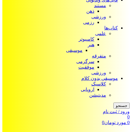
مستند
ذهن
ورزشی
رزمی
کتاب‌ها
علمی
کامپیوتر
هنر
موسیقی
متفرقه
سرگرمی
موفقیت
ورزشی
موسیقی بدون کلام
کلاسیک
اروپایی
مدیتیشن
جستجو
ورود / ثبت نام
0
0
مورد
تومان
0