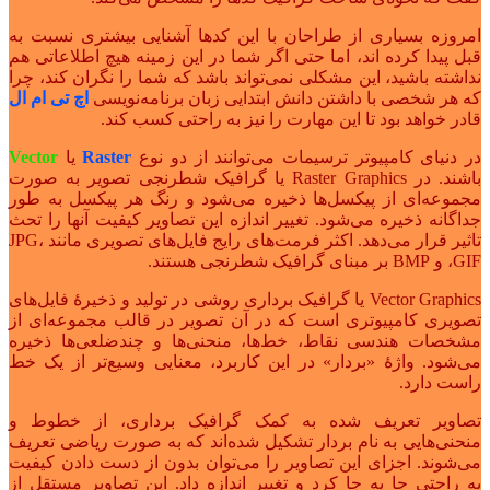
امروزه بسیاری از طراحان با این کدها آشنایی بیشتری نسبت به
قبل پیدا کرده اند، اما حتی اگر شما در این زمینه هیچ اطلاعاتی هم
نداشته باشید، این مشکلی نمی‌تواند باشد که شما را نگران کند، چرا
که هر شخصی با داشتن دانش ابتدایی زبان برنامه‌نویسی
اچ تی ام ال
قادر خواهد بود تا این مهارت را نیز به راحتی کسب کند.
در دنیای کامپیوتر ترسیمات می‌توانند از دو نوع
Raster
یا
Vector
باشند. در Raster Graphics یا گرافیک شطرنجی تصویر به صورت
مجموعه‌ای از پیکسل‌ها ذخیره می‌شود و رنگ هر پیکسل به طور
جداگانه ذخیره می‌شود. تغییر اندازه این تصاویر کیفیت آنها را تحث
تاثیر قرار می‌دهد. اکثر فرمت‌های رایج فایل‌های تصویری مانند JPG،
GIF، و BMP بر مبنای گرافیک شطرنجی هستند.
Vector Graphics یا گرافیک برداری روشی در تولید و ذخیرهٔ فایل‌های
تصویری کامپیوتری است که در آن تصویر در قالب مجموعه‌ای از
مشخصات هندسی نقاط، خط‌ها، منحنی‌ها و چندضلعی‌ها ذخیره
می‌شود. واژهٔ «بردار» در این کاربرد، معنایی وسیع‌تر از یک خط
راست دارد.
تصاویر تعریف شده به کمک گرافیک برداری، از خطوط و
منحنی‌هایی به نام بردار تشکیل شده‌اند که به صورت ریاضی تعریف
می‌شوند. اجزای این تصاویر را می‌توان بدون از دست دادن کیفیت
به راحتی جا به جا کرد و تغییر اندازه داد. این تصاویر مستقل از