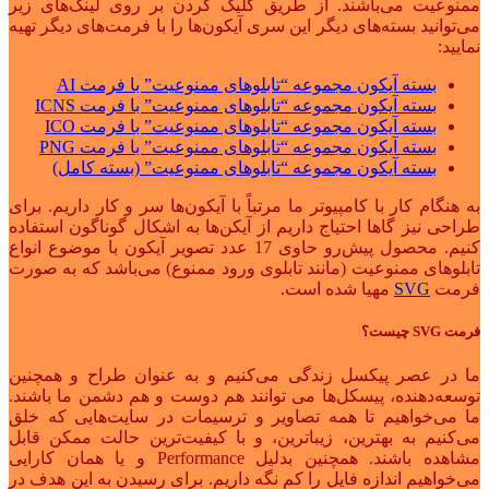
ممنوعیت می‌باشند. از طریق کلیک کردن بر روی لینک‌های زیر
می‌توانید بسته‌های دیگر این سری آیکون‌ها را با فرمت‌های دیگر تهیه
نمایید:
بسته آیکون مجموعه “تابلوهای ممنوعیت” با فرمت AI
بسته آیکون مجموعه “تابلوهای ممنوعیت” با فرمت ICNS
بسته آیکون مجموعه “تابلوهای ممنوعیت” با فرمت ICO
بسته آیکون مجموعه “تابلوهای ممنوعیت” با فرمت PNG
بسته آیکون مجموعه “تابلوهای ممنوعیت” (بسته کامل)
به هنگام کار با کامپیوتر ما مرتباً با آیکون‌ها سر و کار داریم. برای
طراحی نیز گاها احتیاج داریم از آیکن‌ها به اشکال گوناگون استفاده
کنیم. محصول پیش‌رو حاوی 17 عدد تصویر آیکون با موضوع انواع
تابلوهای ممنوعیت (مانند تابلوی ورود ممنوع) می‌باشد که به صورت
فرمت
SVG
مهیا شده است.
فرمت SVG چیست؟
ما در عصر پیکسل زندگی می‌کنیم و به عنوان طراح و همچنین
توسعه‌دهنده، پیسکل‌ها می توانند هم دوست و هم دشمن ما باشند.
ما می‌خواهیم تا همه تصاویر و ترسیمات در سایت‌هایی که خلق
می‌کنیم به بهترین، زیباترین، و با کیفیت‌ترین حالت ممکن قابل
مشاهده باشند. همچنین بدلیل Performance و یا همان کارایی
می‌خواهیم اندازه فایل را کم نگه داریم. برای رسیدن به این هدف در