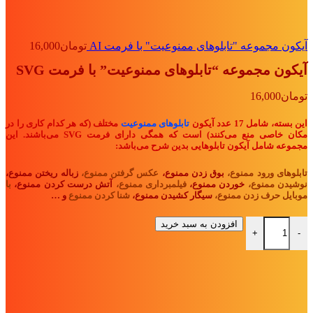
آیکون مجموعه "تابلوهای ممنوعیت" با فرمت AI
تومان
16,000
آیکون مجموعه “تابلوهای ممنوعیت” با فرمت SVG
تومان
16,000
این بسته، شامل 17 عدد آیکون
تابلوهای ممنوعیت
مختلف (که هر کدام کاری را در
مکان خاصی منع می‌کنند) است که همگی دارای فرمت SVG می‌باشند. این
مجموعه شامل آیکون تابلوهایی بدین شرح می‌باشد:
تابلوهای ورود ممنوع،
بوق زدن ممنوع،
عکس گرفتن ممنوع،
زباله ریختن ممنوع،
نوشیدن ممنوع،
خوردن ممنوع،
فیلمبرداری ممنوع،
آتش درست کردن ممنوع،
با
موبایل حرف زدن ممنوع،
سیگار کشیدن ممنوع،
شنا کردن ممنوع
و …
آیکون مجموعه "تابلوهای ممنوعیت" با فرمت SVG عدد
افزودن به سبد خرید
+
-