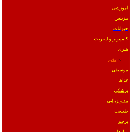
آموزشی
بیزینس
حیوانات
کامپیوتر و اینترنت
هنری
قاب
موسیقی
غذاها
پزشکی
مد و زیبایی
طبیعت
پرچم
نمادها