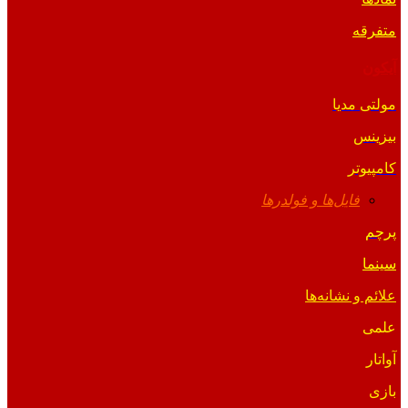
متفرقه
آیکون
مولتی مدیا
بیزینس
کامپیوتر
فایل‌ها و فولدرها
پرچم
سینما
علائم و نشانه‌ها
علمی
آواتار
بازی