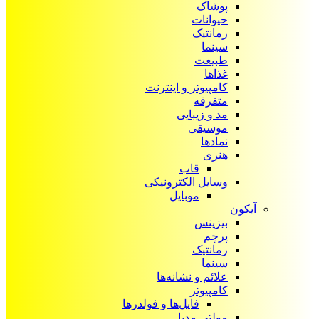
پوشاک
حیوانات
رمانتیک
سینما
طبیعت
غذاها
کامپیوتر و اینترنت
متفرقه
مد و زیبایی
موسیقی
نمادها
هنری
قاب
وسایل الکترونیکی
موبایل
آیکون‌
بیزینس
پرچم
رمانتیک
سینما
علائم و نشانه‌ها
کامپیوتر
فایل‌ها و فولدرها
مولتی مدیا