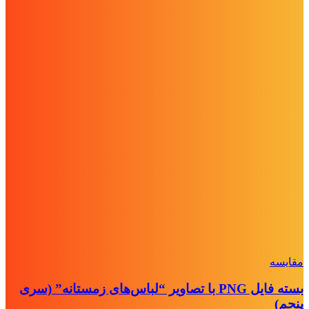
مقايسه
بسته فایل PNG با تصاویر “لباس‌های زمستانه” (سری
پنجم)