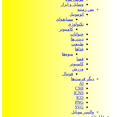
وسایل و ابزار
پس زمینه
اتوموبیل
مسابقه‌ای
تکنولوژی
کامپیوتر
حیوانات
دیدنی‌ها
طبیعت
غذاها
میوه‌ها
فضا
کامپیوتر
ورزش
فوتبال
دیگر فرمت‌ها
AI
CSH
ICNS
ICO
PNG
SVG
والپیپر موبایل
فایل‌های ویدیویی