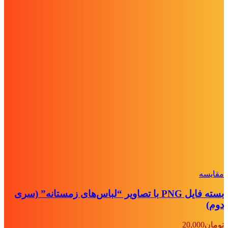
مقايسه
بسته فایل PNG با تصاویر “لباس‌های زمستانه” (سری
دوم)
تومان
20,000