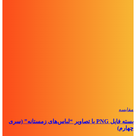
مقايسه
بسته فایل PNG با تصاویر “لباس‌های زمستانه” (سری
چهارم)