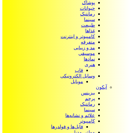
پوشاک
حیوانات
رمانتیک
سینما
طبیعت
غذاها
کامپیوتر و اینترنت
متفرقه
مد و زیبایی
موسیقی
نمادها
هنری
قاب
وسایل الکترونیکی
موبایل
آیکون‌
بیزینس
پرچم
رمانتیک
سینما
علائم و نشانه‌ها
کامپیوتر
فایل‌ها و فولدرها
مولتی مدیا