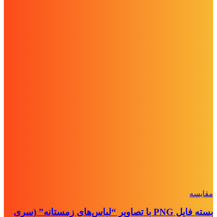
مقايسه
بسته فایل PNG با تصاویر “لباس‌های زمستانه” (سری