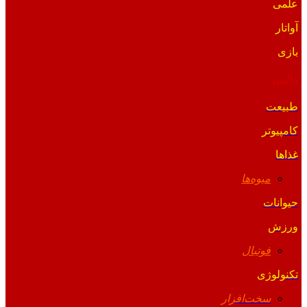
علمی
آواتار
بازی
والپیپر
طبیعت
کامپیوتر
غذاها
میوه‌ها
حیوانات
ورزش
فوتبال
تکنولوژی
سخت‌افزار