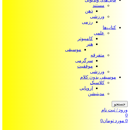
مستند
ذهن
ورزشی
رزمی
کتاب‌ها
علمی
کامپیوتر
هنر
موسیقی
متفرقه
سرگرمی
موفقیت
ورزشی
موسیقی بدون کلام
کلاسیک
اروپایی
مدیتیشن
جستجو
ورود / ثبت نام
0
0
مورد
تومان
0