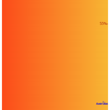
-55%
مقايسه