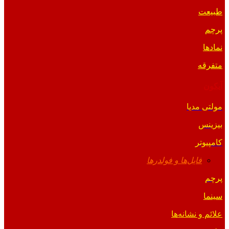
طبیعت
پرچم
نمادها
متفرقه
آیکون
مولتی مدیا
بیزینس
کامپیوتر
فایل‌ها و فولدرها
پرچم
سینما
علائم و نشانه‌ها