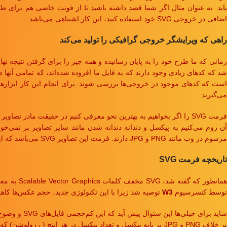
یابد. به عنوان مثال اگر شما قصد داشته باشید تا از فونت خاصی هم برای ط
اضافی در خروجی SVG خود استفاده کنید، این کار اشتباهی می‌باشد.
راهی که ویرایشگر خروجی گرافیکی را تولید می‌کند
شد که کدهای زیادی وجود دارند که به فایل ما افزوده شده‌اند، که تمامی آنها 
می‌گیرند.
فرمت SVG را اگر بخواهیم به بهترین نحو معرفی کنیم در حقیقت مادر 
آن زوم می‌کنیم به پیکسل و دندانه دندانه شدن مانند سایر تصاویر بر نمی‌
مرسوم در وب مانند PNG و JPG دارند. فرمت این تصاویر SVG می‌باشد که این روزها دارد جای PNG را تصاحب می‌کند.
تاریخچه فرمت SVG
توسط کنسرسیوم
W3
توصیه شد زیرا با این تکنولوژی جدید، حجم عکس‌ها کاهش
اید برای خیلی‌ها این سئوال پیش آید که این کم‌حجمی فایل‌های SVG و وضوح تصاویر به نوعی که رزولوشن دیگر نقشی در آن اجرا نمی‌کند، به چه علت است؟ جواب کاملا مشخص است زیرا فایل‌های