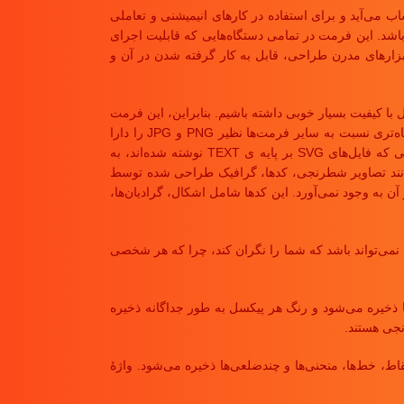
Scalable Vector  به معنای گرافیک برداری مقیاس پذیر می‌باشد، که یک فرمت برداری برای تصویرهای گرافیکی در XML به حساب می‌آید و برای استفاده در کارهای انیمیشنی و تعاملی
شد. این فرمت در تمامی دستگاه‌هایی که قابلیت اجرای
ابزارهای مدرن طراحی، قابل به کار گرفته شدن در آن و
 با کیفیت بسیار خوبی داشته باشیم. بنابراین، این فرمت
در عین حال که تصویر تمیز و با کیفیت ارائه می‌دهد که حتی با زوم کردن بر روی آن کیفیت تصویر پایین نمی‌آید، از طرف دیگر سرعت لود شدن بسیار کوتاه‌تری نسبت به سایر فرمت‌ها نظیر PNG و JPG را دارا
می‌باشد. بنابراین، تمامی این جنبه‌های مثبتی که استفاده از این نوع فرمت برای طراحان به همراه دارد سبب شده تا فرمتی ایده آل به شمار آید. از آنجایی که فایل‌های SVG بر پایه ی TEXT نوشته شده‌اند، به
 همانند تصاویر شطرنجی، کدها، گرافیک طراحی شده توسط
آن به وجود نمی‌آورد. این کدها شامل اشکال، گرادیان‌ها،
ی نمی‌تواند باشد که شما را نگران کند، چرا که هر شخصی
از پیکسل‌ها ذخیره می‌شود و رنگ هر پیکسل به طور جداگانه ذخیره
نقاط، خط‌ها، منحنی‌ها و چندضلعی‌ها ذخیره می‌شود. واژهٔ