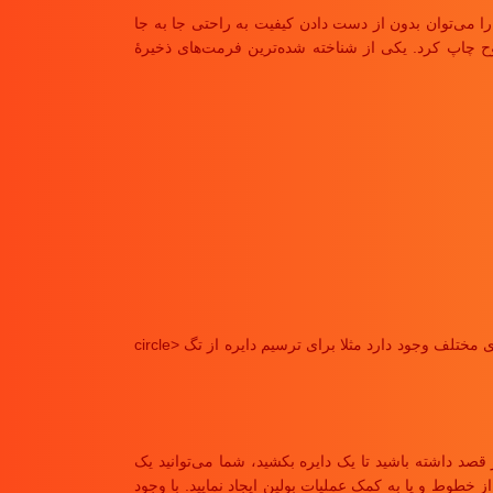
 می‌توان بدون از دست دادن کیفیت به راحتی جا به جا
ح چاپ کرد. یکی از شناخته شده‌ترین فرمت‌های ذخیرهٔ
SVG بر اساس XML است، این یعنی سینتکس آن خیلی هم غریبه نخواهد بود و به HTML شباهت دارد. به این صورت که برای ترسیم شکل‌های مختلف تگ‌های مختلف وجود دارد مثلا برای ترسیم دایره از تگ <circle
صد داشته باشید تا یک دایره بکشید، شما می‌توانید یک
خطوط و یا به کمک عملیات بولین ایجاد نمایید. با وجود