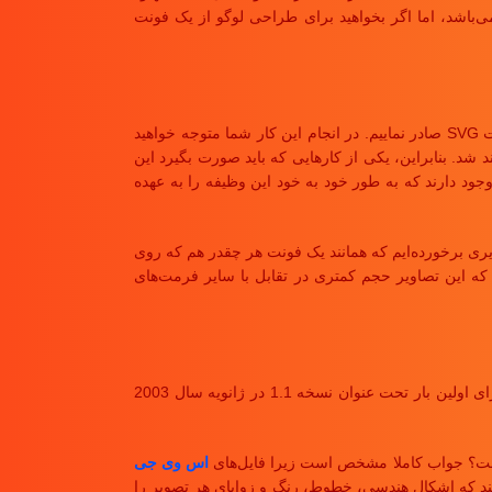
‌باشد، اما اگر بخواهید برای طراحی لوگو از یک فونت
زمانی که ما طرح خود را به پایان رسانیده و همه چیز را برای گرفتن نتیجه نهایی مهیا می‌سازیم، زمان این فرا رسیده است که خروجی کار خود را به فرمت SVG صادر نماییم. در انجام این کار شما متوجه خواهید
 شد. بنابراین، یکی از کارهایی که باید صورت بگیرد این
که کدهای موجود در خروجی‌ها بررسی شوند. برای انجام این کار ابزارها و پلاگین‌هایی همانند پلاگین SVGO Compressor و یا ابزار آنلاین SVGOMG وجود دارند که به طور خود به خود این وظیفه را به عهده
صاویری برخورده‌ایم که همانند یک فونت هر چقدر هم که روی
که این تصاویر حجم کمتری در تقابل با سایر فرمت‌های
همانطور که گفته شد، SVG مخفف کلمات Scalable Vector Graphics به معنی گرافیک برداری مقیاس‌پذیر می‌باشد که در محیط وب کاربرد دارد. SVG برای اولین بار تحت عنوان نسخه 1.1 در ژانویه سال 2003
اس وی جی
JP بر پایه پیکسل و تعداد پیکسل در هر اینچ ( رزولوشن) که کیفیت تصویر را مشخص می‌کند پایه‌گذاری نشده است و تنها کدهای XML هستند که اشکال هندسی، خطوط، رنگ و زوایای هر تصویر را