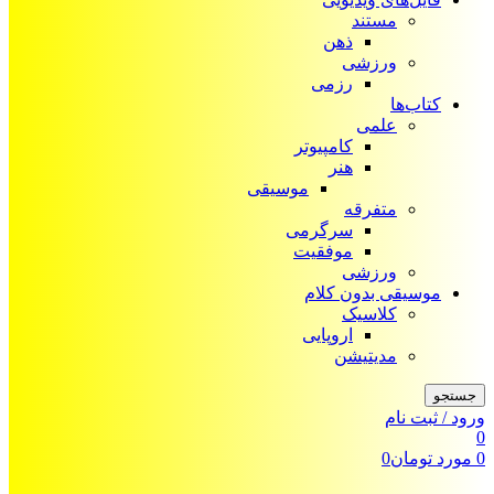
مستند
ذهن
ورزشی
رزمی
کتاب‌ها
علمی
کامپیوتر
هنر
موسیقی
متفرقه
سرگرمی
موفقیت
ورزشی
موسیقی بدون کلام
کلاسیک
اروپایی
مدیتیشن
جستجو
ورود / ثبت نام
0
0
مورد
تومان
0