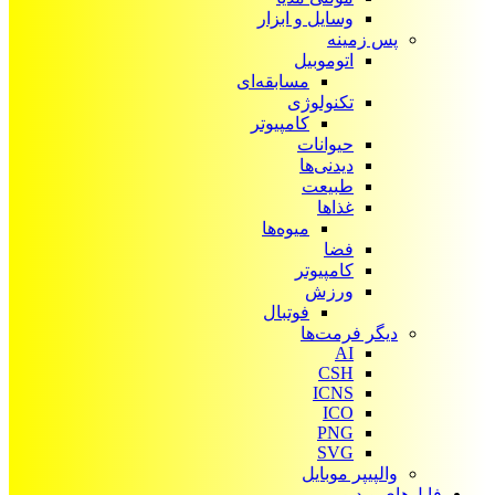
وسایل و ابزار
پس زمینه
اتوموبیل
مسابقه‌ای
تکنولوژی
کامپیوتر
حیوانات
دیدنی‌ها
طبیعت
غذاها
میوه‌ها
فضا
کامپیوتر
ورزش
فوتبال
دیگر فرمت‌ها
AI
CSH
ICNS
ICO
PNG
SVG
والپیپر موبایل
فایل‌های ویدیویی