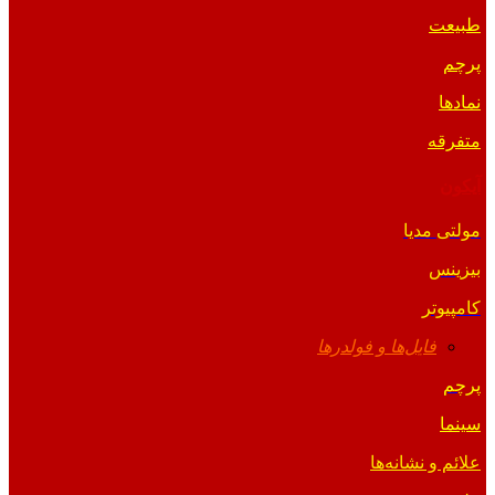
طبیعت
پرچم
نمادها
متفرقه
آیکون
مولتی مدیا
بیزینس
کامپیوتر
فایل‌ها و فولدرها
پرچم
سینما
علائم و نشانه‌ها