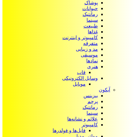
پوشاک
حیوانات
رمانتیک
سینما
طبیعت
غذاها
کامپیوتر و اینترنت
متفرقه
مد و زیبایی
موسیقی
نمادها
هنری
قاب
وسایل الکترونیکی
موبایل
آیکون‌
بیزینس
پرچم
رمانتیک
سینما
علائم و نشانه‌ها
کامپیوتر
فایل‌ها و فولدرها
مولتی مدیا