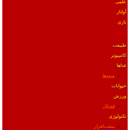
علمی
آواتار
بازی
والپیپر
طبیعت
کامپیوتر
غذاها
میوه‌ها
حیوانات
ورزش
فوتبال
تکنولوژی
سخت‌افزار