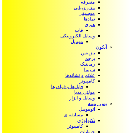
متفرقه
مد و زیبایی
موسیقی
نمادها
هنری
قاب
وسایل الکترونیکی
موبایل
آیکون‌
بیزینس
پرچم
رمانتیک
سینما
علائم و نشانه‌ها
کامپیوتر
فایل‌ها و فولدرها
مولتی مدیا
وسایل و ابزار
پس زمینه
اتوموبیل
مسابقه‌ای
تکنولوژی
کامپیوتر
حیوانات