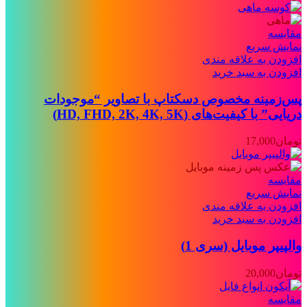
مقايسه
نمایش سریع
افزودن به علاقه مندی
افزودن به سبد خرید
پس‌زمینه مخصوص دسکتاپ با تصاویر “موجودات
دریایی” با کیفیت‌های (HD, FHD, 2K, 4K, 5K)
تومان
17,000
مقايسه
نمایش سریع
افزودن به علاقه مندی
افزودن به سبد خرید
والپیپر موبایل (سری 1)
تومان
20,000
مقايسه