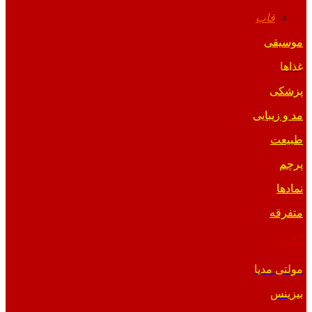
قاب
موسیقی
غذاها
پزشکی
مد و زیبایی
طبیعت
پرچم
نمادها
متفرقه
آیکون
مولتی مدیا
بیزینس