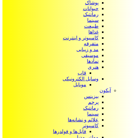
پوشاک
حیوانات
رمانتیک
سینما
طبیعت
غذاها
کامپیوتر و اینترنت
متفرقه
مد و زیبایی
موسیقی
نمادها
هنری
قاب
وسایل الکترونیکی
موبایل
آیکون‌
بیزینس
پرچم
رمانتیک
سینما
علائم و نشانه‌ها
کامپیوتر
فایل‌ها و فولدرها
مولتی مدیا