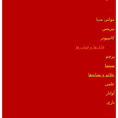
آیکون
مولتی مدیا
بیزینس
کامپیوتر
فایل‌ها و فولدرها
پرچم
سینما
علائم و نشانه‌ها
علمی
آواتار
بازی
والپیپر