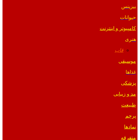
بیزینس
حیوانات
کامپیوتر و اینترنت
هنری
قاب
موسیقی
غذاها
پزشکی
مد و زیبایی
طبیعت
پرچم
نمادها
متفرقه