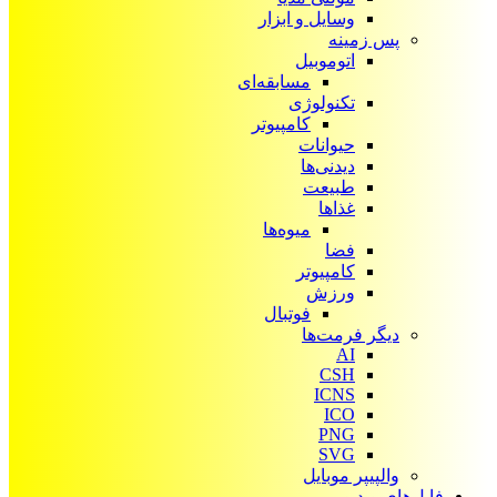
وسایل و ابزار
پس زمینه
اتوموبیل
مسابقه‌ای
تکنولوژی
کامپیوتر
حیوانات
دیدنی‌ها
طبیعت
غذاها
میوه‌ها
فضا
کامپیوتر
ورزش
فوتبال
دیگر فرمت‌ها
AI
CSH
ICNS
ICO
PNG
SVG
والپیپر موبایل
فایل‌های ویدیویی