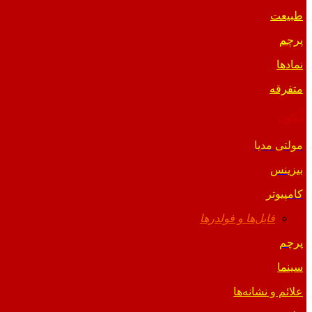
طبیعت
پرچم
نمادها
متفرقه
آیکون
مولتی مدیا
بیزینس
کامپیوتر
فایل‌ها و فولدرها
پرچم
سینما
علائم و نشانه‌ها