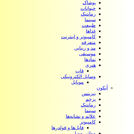
پوشاک
حیوانات
رمانتیک
سینما
طبیعت
غذاها
کامپیوتر و اینترنت
متفرقه
مد و زیبایی
موسیقی
نمادها
هنری
قاب
وسایل الکترونیکی
موبایل
آیکون‌
بیزینس
پرچم
رمانتیک
سینما
علائم و نشانه‌ها
کامپیوتر
فایل‌ها و فولدرها
مولتی مدیا