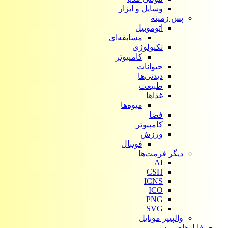
وسایل و ابزار
پس زمینه
اتوموبیل
مسابقه‌ای
تکنولوژی
کامپیوتر
حیوانات
دیدنی‌ها
طبیعت
غذاها
میوه‌ها
فضا
کامپیوتر
ورزش
فوتبال
دیگر فرمت‌ها
AI
CSH
ICNS
ICO
PNG
SVG
والپیپر موبایل
فایل‌های ویدیویی