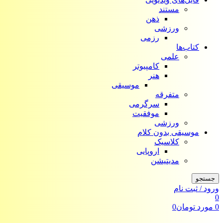
مستند
ذهن
ورزشی
رزمی
کتاب‌ها
علمی
کامپیوتر
هنر
موسیقی
متفرقه
سرگرمی
موفقیت
ورزشی
موسیقی بدون کلام
کلاسیک
اروپایی
مدیتیشن
جستجو
ورود / ثبت نام
0
0
مورد
تومان
0