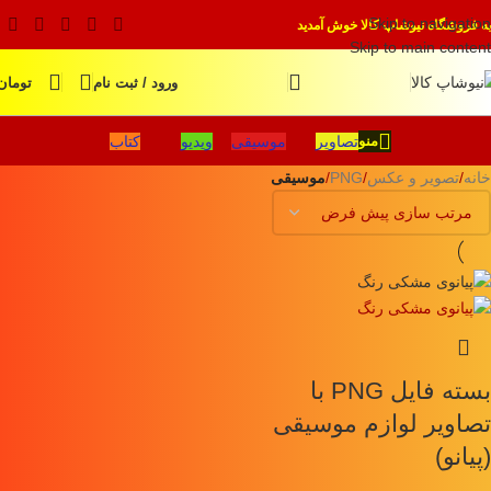
Skip to navigation
به فروشگاه نیوشاپ کالا خوش آمدید
Skip to main content
ورود / ثبت نام
تومان
تصاویر
موسیقی
ویدیو
کتاب
منو
خانه
/
تصویر و عکس
/
PNG
/
موسیقی
بسته فایل PNG با
تصاویر لوازم موسیقی
(پیانو)