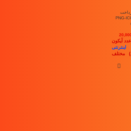
رداخت
تی” با فرمت‌های (PNG-ICO-
20,00
ینترنتی
ی) مختلف
PNG
,
I
ن مجموعه
ایی بدین
PayPal, 
Bitcoin,
Cirrus, 
Pay, Skr