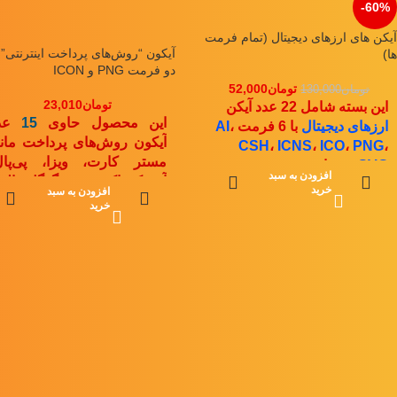
-60%
آیکن های ارزهای دیجیتال (تمام فرمت
آیکون “روش‌های پرداخت اینترنتی” 
ها)
دو فرمت PNG و ICON
تومان
52,000
تومان
130,000
تومان
23,010
این بسته شامل 22 عدد آیکن
این محصول حاوی
15
عد
ارزهای دیجیتال
با 6 فرمت
،
AI
آیکون روش‌های پرداخت مانن
CSH
،
ICNS
،
ICO
،
PNG
،
مستر کارت، ویزا، پی‌پال
SVG
می باشد
افزودن به سبد
آمریکن اکسپرس، گوگل والت
خرید
افزودن به سبد
ICO:
16x16
,
32x32
,
64x64
,
وسترن یونیون، دیسکاور 
خرید
128x128
,
256x256
.....
فرمت
PNG
و
ICON
ارائ
PNG:
16x16
,
32x32
,
64x64
,
شده است که اندازه هر کدام ا
128x128
,
256x256
,
آنها را در زیر مشاهده می‌کنید:
512x512
NG:
32x32, 64x64,
28x128, 256x256
CON:
128x128, 256x256