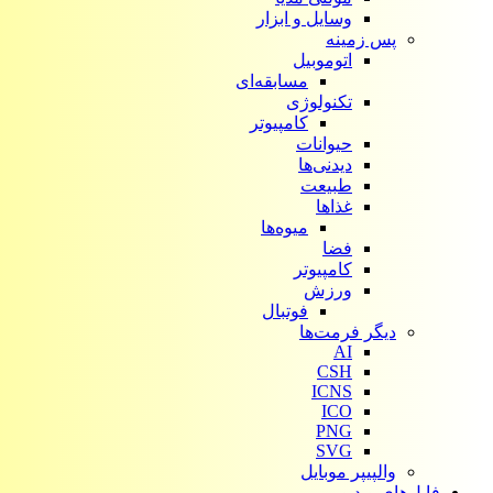
وسایل و ابزار
پس زمینه
اتوموبیل
مسابقه‌ای
تکنولوژی
کامپیوتر
حیوانات
دیدنی‌ها
طبیعت
غذاها
میوه‌ها
فضا
کامپیوتر
ورزش
فوتبال
دیگر فرمت‌ها
AI
CSH
ICNS
ICO
PNG
SVG
والپیپر موبایل
فایل‌های ویدیویی