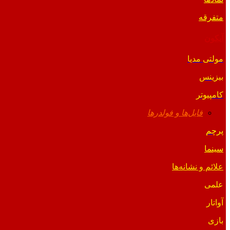
متفرقه
آیکون
مولتی مدیا
بیزینس
کامپیوتر
فایل‌ها و فولدرها
پرچم
سینما
علائم و نشانه‌ها
علمی
آواتار
بازی