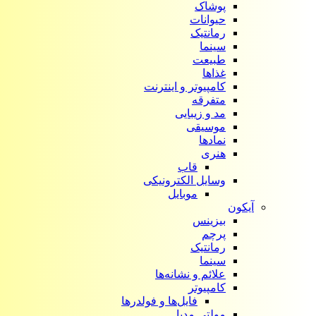
پوشاک
حیوانات
رمانتیک
سینما
طبیعت
غذاها
کامپیوتر و اینترنت
متفرقه
مد و زیبایی
موسیقی
نمادها
هنری
قاب
وسایل الکترونیکی
موبایل
آیکون‌
بیزینس
پرچم
رمانتیک
سینما
علائم و نشانه‌ها
کامپیوتر
فایل‌ها و فولدرها
مولتی مدیا