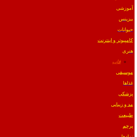
آموزشی
بیزینس
حیوانات
کامپیوتر و اینترنت
هنری
قاب
موسیقی
غذاها
پزشکی
مد و زیبایی
طبیعت
پرچم
نمادها