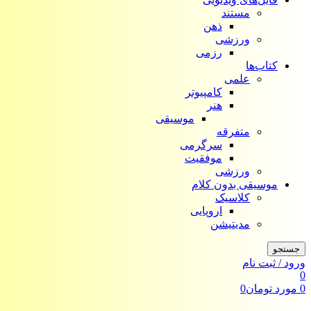
مستند
ذهن
ورزشی
رزمی
کتاب‌ها
علمی
کامپیوتر
هنر
موسیقی
متفرقه
سرگرمی
موفقیت
ورزشی
موسیقی بدون کلام
کلاسیک
اروپایی
مدیتیشن
جستجو
ورود / ثبت نام
0
0
مورد
تومان
0