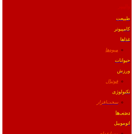
والپیپر
طبیعت
کامپیوتر
غذاها
میوه‌ها
حیوانات
ورزش
فوتبال
تکنولوژی
سخت‌افزار
دیدنی‌ها
اتوموبیل
مسابقه‌ای