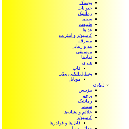
پوشاک
حیوانات
رمانتیک
سینما
طبیعت
غذاها
کامپیوتر و اینترنت
متفرقه
مد و زیبایی
موسیقی
نمادها
هنری
قاب
وسایل الکترونیکی
موبایل
آیکون‌
بیزینس
پرچم
رمانتیک
سینما
علائم و نشانه‌ها
کامپیوتر
فایل‌ها و فولدرها
مولتی مدیا