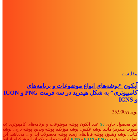
مقايسه
آیکون “پوشه‌های انواع موضوعات و برنامه‌های
کامپیوتری” به شکل هیدرید در سه فرمت PNG و ICON
و ICNS
تومان
35,900
این محصول حاوی
90
عدد آیکون پوشه موضوعات و برنامه‌های کامپیوتری (به
صورت هیدرید) مانند پوشه عکس، پوشه موزیک، پوشه ویدیو، پوشه بازی، پوشه
کتاب، پوشه ویندوز، پوشه فایل‌های زیپ، پوشه محصولات اپل
و ...
می‌باشد. این
تصاویر در 3 فرمت
PNG
و
ICON
و
ICNS
ارائه شده است که اندازه هر کدام از آنها