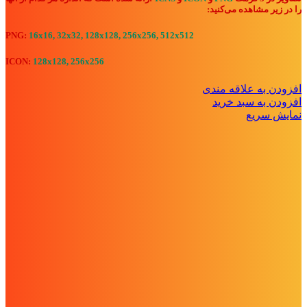
را در زیر مشاهده می‌کنید:
PNG:
16x16, 32x32, 128x128, 256x256, 512x512
ICON:
128x128, 256x256
افزودن به علاقه مندی
افزودن به سبد خرید
نمایش سریع