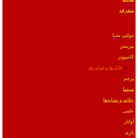
متفرقه
آیکون
مولتی مدیا
بیزینس
کامپیوتر
فایل‌ها و فولدرها
پرچم
سینما
علائم و نشانه‌ها
علمی
آواتار
بازی