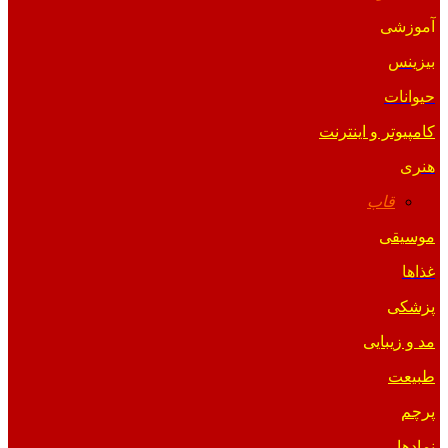
آموزشی
بیزینس
حیوانات
کامپیوتر و اینترنت
هنری
قاب
موسیقی
غذاها
پزشکی
مد و زیبایی
طبیعت
پرچم
نمادها