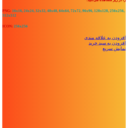
PNG:
16x16, 24x24, 32x32, 48x48, 64x64, 72x72, 96x96, 128x128, 256x256,
512x512
ICON:
256x256
افزودن به علاقه مندی
افزودن به سبد خرید
نمایش سریع