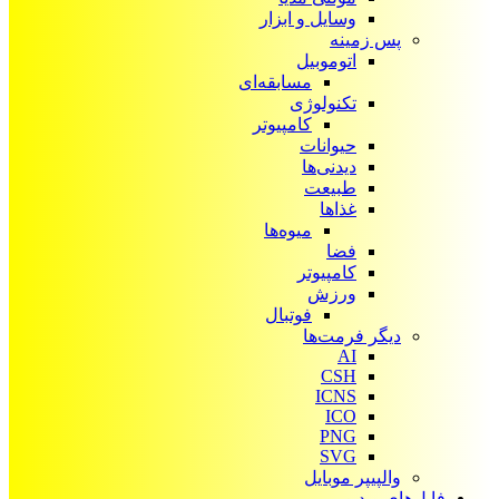
وسایل و ابزار
پس زمینه
اتوموبیل
مسابقه‌ای
تکنولوژی
کامپیوتر
حیوانات
دیدنی‌ها
طبیعت
غذاها
میوه‌ها
فضا
کامپیوتر
ورزش
فوتبال
دیگر فرمت‌ها
AI
CSH
ICNS
ICO
PNG
SVG
والپیپر موبایل
فایل‌های ویدیویی