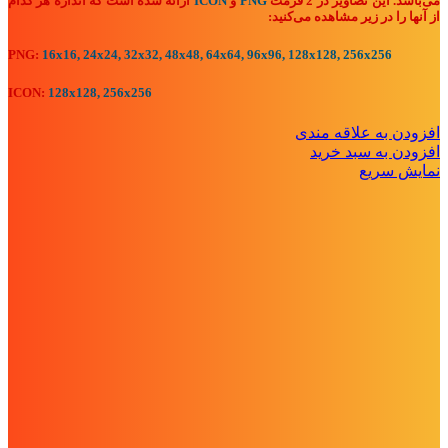
می‌باشد. این تصاویر در 2 فرمت
PNG
و
ICON
ارائه شده است که اندازه هر کدام
از آنها را در زیر مشاهده می‌کنید:
PNG:
16x16, 24x24, 32x32, 48x48, 64x64, 96x96, 128x128, 256x256
ICON:
128x128, 256x256
افزودن به علاقه مندی
افزودن به سبد خرید
نمایش سریع