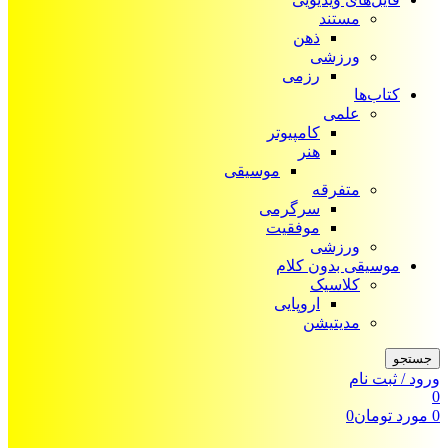
مستند
ذهن
ورزشی
رزمی
کتاب‌ها
علمی
کامپیوتر
هنر
موسیقی
متفرقه
سرگرمی
موفقیت
ورزشی
موسیقی بدون کلام
کلاسیک
اروپایی
مدیتیشن
جستجو
ورود / ثبت نام
0
0
مورد
تومان
0