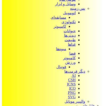
وسایل و ابزار
پس زمینه
اتوموبیل
مسابقه‌ای
تکنولوژی
کامپیوتر
حیوانات
دیدنی‌ها
طبیعت
غذاها
میوه‌ها
فضا
کامپیوتر
ورزش
فوتبال
دیگر فرمت‌ها
AI
CSH
ICNS
ICO
PNG
SVG
والپیپر موبایل
فایل‌های ویدیویی