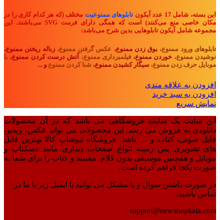
این بسته، شامل 17 عدد آیکون
تابلوهای ممنوعیت
مختلف (که هر کدام کاری را در
مکان خاصی منع می‌کنند) است که همگی دارای فرمت SVG می‌باشند. این
مجموعه شامل آیکون تابلوهایی بدین شرح می‌باشد:
تابلوهای ورود ممنوع،
بوق زدن ممنوع،
عکس گرفتن ممنوع،
زباله ریختن ممنوع،
نوشیدن ممنوع،
خوردن ممنوع،
فیلمبرداری ممنوع،
آتش درست کردن ممنوع،
با
موبایل حرف زدن ممنوع،
سیگار کشیدن ممنوع،
شنا کردن ممنوع
و ...
افزودن به علاقه مندی
افزودن به سبد خرید
نمایش سریع
این سایت یک سایت فروشگاهی می باشد که در آن محصولات
دانلودی به فروش می رسد. این محصولات می تواند عکس، ویدیو،
فایل صوتی، کتاب و … باشد. فروشگاه نیوشاپ کالا بهترین فایل
های تصویری پس زمینه انواع صفحات دیداری مانند دسکتاپ و
موبایل و همچنین موسیقی بدون کلام، مستند و کتاب را برای شما به
صورت یکجا فراهم کرده است.
در صورت داشتن سوال و یا مشکل می توانید با ایمیل زیر با ما در
تماس باشید:
support@newshopkala.com