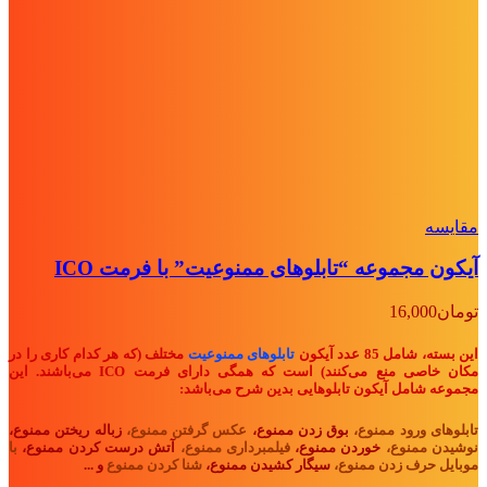
مقايسه
آیکون مجموعه “تابلوهای ممنوعیت” با فرمت ICO
تومان
16,000
این بسته، شامل 85 عدد آیکون
تابلوهای ممنوعیت
مختلف (که هر کدام کاری را در
مکان خاصی منع می‌کنند) است که همگی دارای فرمت ICO می‌باشند. این
مجموعه شامل آیکون تابلوهایی بدین شرح می‌باشد:
تابلوهای ورود ممنوع،
بوق زدن ممنوع،
عکس گرفتن ممنوع،
زباله ریختن ممنوع،
نوشیدن ممنوع،
خوردن ممنوع،
فیلمبرداری ممنوع،
آتش درست کردن ممنوع،
با
موبایل حرف زدن ممنوع،
سیگار کشیدن ممنوع،
شنا کردن ممنوع
و ...