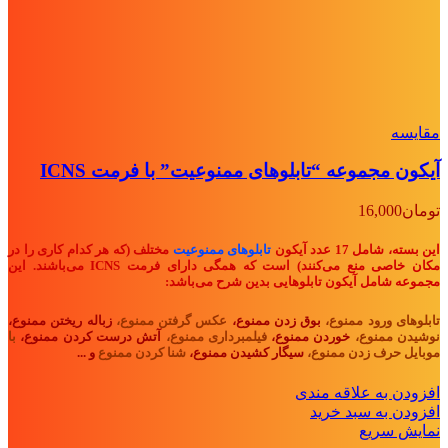
مقايسه
آیکون مجموعه “تابلوهای ممنوعیت” با فرمت ICNS
تومان
16,000
این بسته، شامل 17 عدد آیکون
تابلوهای ممنوعیت
مختلف (که هر کدام کاری را در
مکان خاصی منع می‌کنند) است که همگی دارای فرمت ICNS می‌باشند. این
مجموعه شامل آیکون تابلوهایی بدین شرح می‌باشد:
تابلوهای ورود ممنوع،
بوق زدن ممنوع،
عکس گرفتن ممنوع،
زباله ریختن ممنوع،
نوشیدن ممنوع،
خوردن ممنوع،
فیلمبرداری ممنوع،
آتش درست کردن ممنوع،
با
موبایل حرف زدن ممنوع،
سیگار کشیدن ممنوع،
شنا کردن ممنوع
و ...
افزودن به علاقه مندی
افزودن به سبد خرید
نمایش سریع