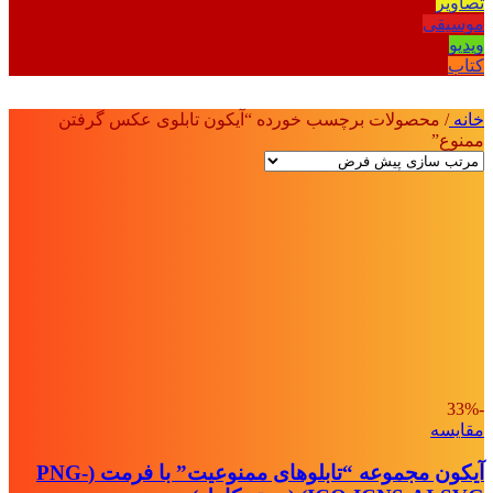
تصاویر
موسیقی
ویدیو
کتاب
خانه
/
محصولات برچسب خورده “آیکون تابلوی عکس گرفتن
ممنوع”
-33%
مقايسه
آیکون مجموعه “تابلوهای ممنوعیت” با فرمت (PNG-