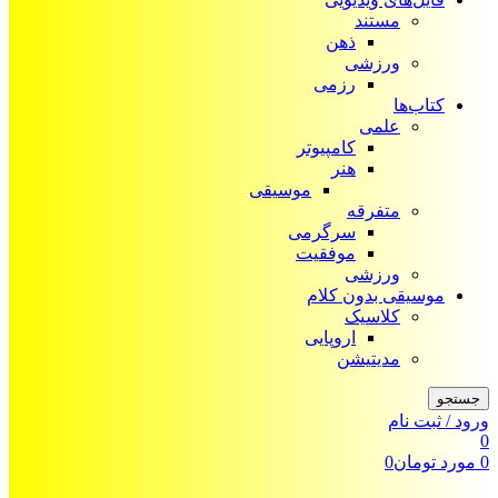
مستند
ذهن
ورزشی
رزمی
کتاب‌ها
علمی
کامپیوتر
هنر
موسیقی
متفرقه
سرگرمی
موفقیت
ورزشی
موسیقی بدون کلام
کلاسیک
اروپایی
مدیتیشن
جستجو
ورود / ثبت نام
0
0
مورد
تومان
0