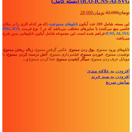
ICO-ICNS-AI-SVG) (بسته کامل)
قیمت
قیمت
تومان
42,000
تومان
28,000
اصلی:
فعلی:
تومان42,000
تومان28,000.
این بسته، شامل 289 عدد آیکون
تابلوهای ممنوعیت
(که هر کدام کاری را در مکان
بود.
خاصی منع می‌کنند) با سایزهای مختلف، می‌باشد که در 5 نوع فرمت
,
ICO
,
PNG
SVG
,
AI
,
ICNS
فراهم شده است. این مجموعه شامل آیکون تابلوهایی بدین شرح
می‌باشد:
تابلوهای ورود ممنوع،
بوق زدن ممنوع،
عکس گرفتن ممنوع،
زباله ریختن ممنوع،
نوشیدن ممنوع،
خوردن ممنوع،
فیلمبرداری ممنوع،
آتش درست کردن ممنوع،
با
موبایل حرف زدن ممنوع،
سیگار کشیدن ممنوع،
شنا کردن ممنوع
و ...
افزودن به علاقه مندی
افزودن به سبد خرید
نمایش سریع