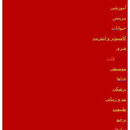
آموزشی
بیزینس
حیوانات
کامپیوتر و اینترنت
هنری
قاب
موسیقی
غذاها
پزشکی
مد و زیبایی
طبیعت
پرچم
نمادها