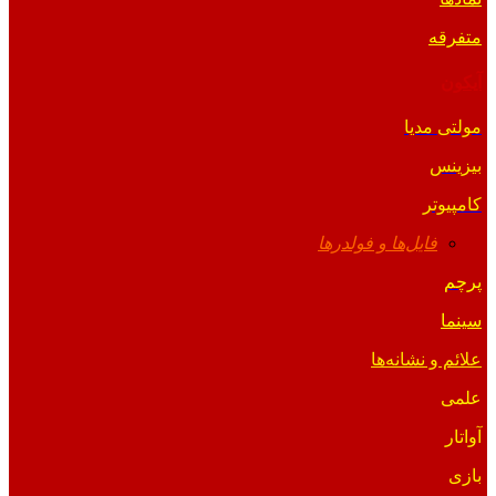
متفرقه
آیکون
مولتی مدیا
بیزینس
کامپیوتر
فایل‌ها و فولدرها
پرچم
سینما
علائم و نشانه‌ها
علمی
آواتار
بازی