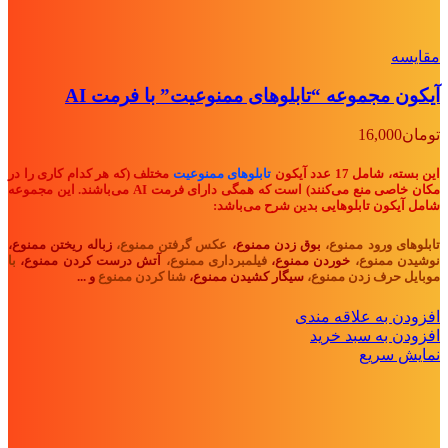
مقايسه
آیکون مجموعه “تابلوهای ممنوعیت” با فرمت AI
تومان
16,000
این بسته، شامل 17 عدد آیکون
تابلوهای ممنوعیت
مختلف (که هر کدام کاری را در
مکان خاصی منع می‌کنند) است که همگی دارای فرمت AI می‌باشند. این مجموعه
شامل آیکون تابلوهایی بدین شرح می‌باشد:
تابلوهای ورود ممنوع،
بوق زدن ممنوع،
عکس گرفتن ممنوع،
زباله ریختن ممنوع،
نوشیدن ممنوع،
خوردن ممنوع،
فیلمبرداری ممنوع،
آتش درست کردن ممنوع،
با
موبایل حرف زدن ممنوع،
سیگار کشیدن ممنوع،
شنا کردن ممنوع
و ...
افزودن به علاقه مندی
افزودن به سبد خرید
نمایش سریع