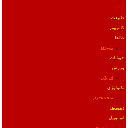
والپیپر
طبیعت
کامپیوتر
غذاها
میوه‌ها
حیوانات
ورزش
فوتبال
تکنولوژی
سخت‌افزار
دیدنی‌ها
اتوموبیل
مسابقه‌ای