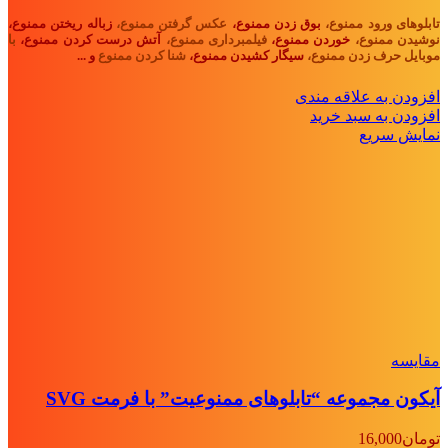
تابلوهای ورود ممنوع،
بوق زدن ممنوع،
عکس گرفتن ممنوع،
زباله ریختن ممنوع،
نوشیدن ممنوع،
خوردن ممنوع،
فیلمبرداری ممنوع،
آتش درست کردن ممنوع،
با
موبایل حرف زدن ممنوع،
سیگار کشیدن ممنوع،
شنا کردن ممنوع
و ...
افزودن به علاقه مندی
افزودن به سبد خرید
نمایش سریع
مقايسه
آیکون مجموعه “تابلوهای ممنوعیت” با فرمت SVG
تومان
16,000