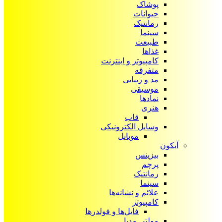
پوشاک
حیوانات
رمانتیک
سینما
طبیعت
غذاها
کامپیوتر و اینترنت
متفرقه
مد و زیبایی
موسیقی
نمادها
هنری
قاب
وسایل الکترونیکی
موبایل
آیکون‌
بیزینس
پرچم
رمانتیک
سینما
علائم و نشانه‌ها
کامپیوتر
فایل‌ها و فولدرها
مولتی مدیا