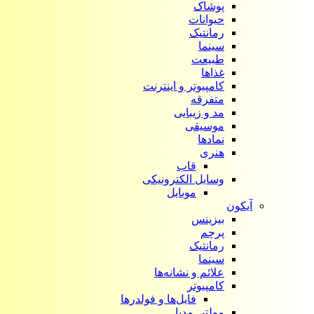
پوشاک
حیوانات
رمانتیک
سینما
طبیعت
غذاها
کامپیوتر و اینترنت
متفرقه
مد و زیبایی
موسیقی
نمادها
هنری
قاب
وسایل الکترونیکی
موبایل
آیکون‌
بیزینس
پرچم
رمانتیک
سینما
علائم و نشانه‌ها
کامپیوتر
فایل‌ها و فولدرها
مولتی مدیا