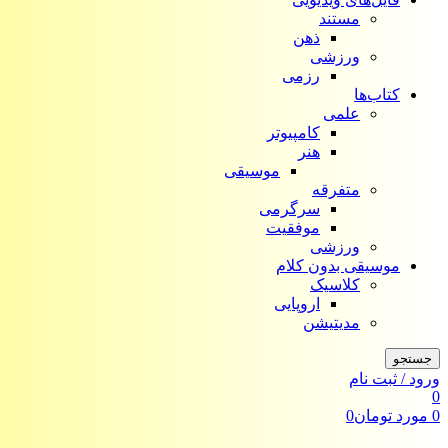
مستند
ذهن
ورزشی
رزمی
کتاب‌ها
علمی
کامپیوتر
هنر
موسیقی
متفرقه
سرگرمی
موفقیت
ورزشی
موسیقی بدون کلام
کلاسیک
اروپایی
مدیتیشن
جستجو
ورود / ثبت نام
0
0
مورد
تومان
0