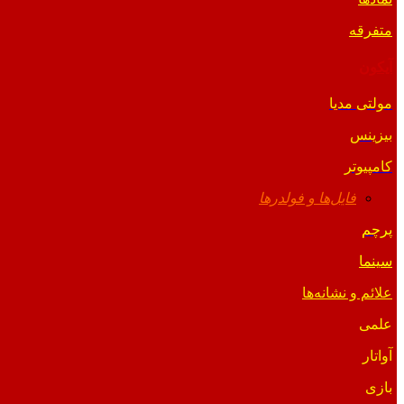
متفرقه
آیکون
مولتی مدیا
بیزینس
کامپیوتر
فایل‌ها و فولدرها
پرچم
سینما
علائم و نشانه‌ها
علمی
آواتار
بازی