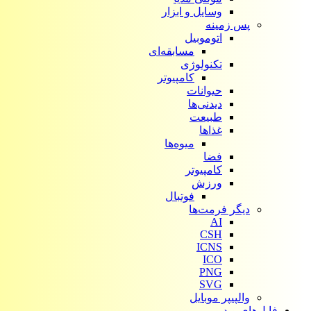
وسایل و ابزار
پس زمینه
اتوموبیل
مسابقه‌ای
تکنولوژی
کامپیوتر
حیوانات
دیدنی‌ها
طبیعت
غذاها
میوه‌ها
فضا
کامپیوتر
ورزش
فوتبال
دیگر فرمت‌ها
AI
CSH
ICNS
ICO
PNG
SVG
والپیپر موبایل
فایل‌های ویدیویی