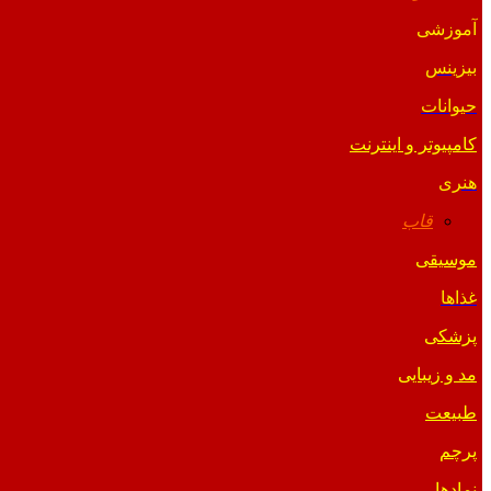
آموزشی
بیزینس
حیوانات
کامپیوتر و اینترنت
هنری
قاب
موسیقی
غذاها
پزشکی
مد و زیبایی
طبیعت
پرچم
نمادها