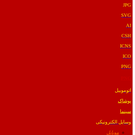
JPG
SVG
AI
CSH
ICNS
ICO
PNG
PNG
اتوموبیل
پوشاک
سینما
وسایل الکترونیکی
موبایل