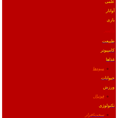
علمی
آواتار
بازی
والپیپر
طبیعت
کامپیوتر
غذاها
میوه‌ها
حیوانات
ورزش
فوتبال
تکنولوژی
سخت‌افزار