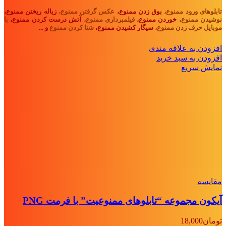
تابلوهای ورود ممنوع،
بوق زدن ممنوع،
عکس گرفتن ممنوع،
زباله ریختن ممنوع،
نوشیدن ممنوع،
خوردن ممنوع،
فیلمبرداری ممنوع،
آتش درست کردن ممنوع،
با
موبایل حرف زدن ممنوع،
سیگار کشیدن ممنوع،
شنا کردن ممنوع
و ...
افزودن به علاقه مندی
افزودن به سبد خرید
نمایش سریع
مقايسه
آیکون مجموعه “تابلوهای ممنوعیت” با فرمت PNG
تومان
18,000