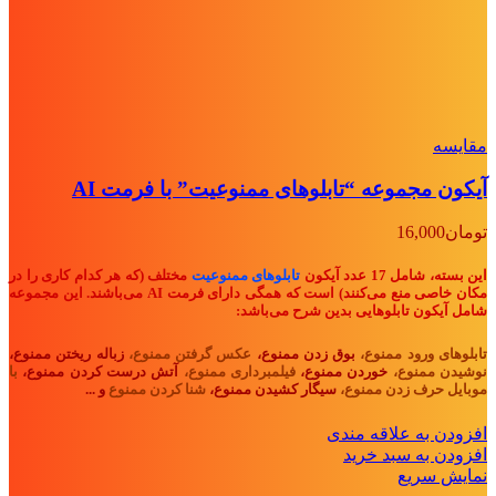
مقايسه
آیکون مجموعه “تابلوهای ممنوعیت” با فرمت AI
تومان
16,000
این بسته، شامل 17 عدد آیکون
تابلوهای ممنوعیت
مختلف (که هر کدام کاری را در
مکان خاصی منع می‌کنند) است که همگی دارای فرمت AI می‌باشند. این مجموعه
شامل آیکون تابلوهایی بدین شرح می‌باشد:
تابلوهای ورود ممنوع،
بوق زدن ممنوع،
عکس گرفتن ممنوع،
زباله ریختن ممنوع،
نوشیدن ممنوع،
خوردن ممنوع،
فیلمبرداری ممنوع،
آتش درست کردن ممنوع،
با
موبایل حرف زدن ممنوع،
سیگار کشیدن ممنوع،
شنا کردن ممنوع
و ...
افزودن به علاقه مندی
افزودن به سبد خرید
نمایش سریع