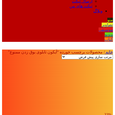
ارسال تیکت
تیکت های من
وبلاگ
منو
تصاویر
موسیقی
ویدیو
کتاب
خانه
/
محصولات برچسب خورده “آیکون تابلوی بوق زدن ممنوع”
-33%