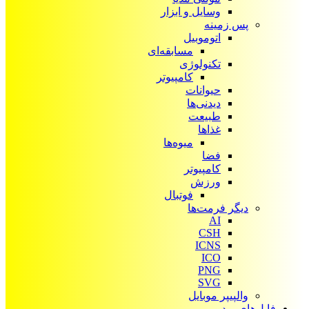
وسایل و ابزار
پس زمینه
اتوموبیل
مسابقه‌ای
تکنولوژی
کامپیوتر
حیوانات
دیدنی‌ها
طبیعت
غذاها
میوه‌ها
فضا
کامپیوتر
ورزش
فوتبال
دیگر فرمت‌ها
AI
CSH
ICNS
ICO
PNG
SVG
والپیپر موبایل
فایل‌های ویدیویی