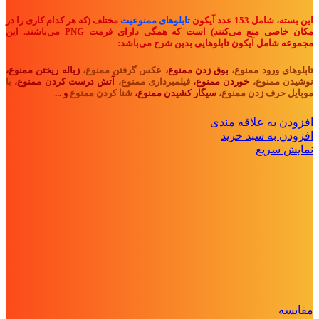
این بسته، شامل 153
عدد آیکون
تابلوهای ممنوعیت
مختلف (که هر کدام کاری را در
مکان خاصی منع می‌کنند) است که همگی دارای فرمت PNG می‌باشند. این
مجموعه شامل آیکون تابلوهایی بدین شرح می‌باشد:
تابلوهای ورود ممنوع،
بوق زدن ممنوع،
عکس گرفتن ممنوع،
زباله ریختن ممنوع،
نوشیدن ممنوع،
خوردن ممنوع،
فیلمبرداری ممنوع،
آتش درست کردن ممنوع،
با
موبایل حرف زدن ممنوع،
سیگار کشیدن ممنوع،
شنا کردن ممنوع
و ...
افزودن به علاقه مندی
افزودن به سبد خرید
نمایش سریع
مقايسه