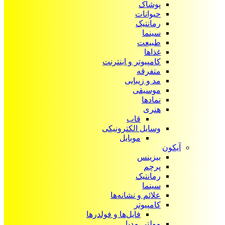
پوشاک
حیوانات
رمانتیک
سینما
طبیعت
غذاها
کامپیوتر و اینترنت
متفرقه
مد و زیبایی
موسیقی
نمادها
هنری
قاب
وسایل الکترونیکی
موبایل
آیکون‌
بیزینس
پرچم
رمانتیک
سینما
علائم و نشانه‌ها
کامپیوتر
فایل‌ها و فولدرها
مولتی مدیا