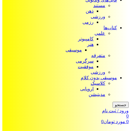
مستند
ذهن
ورزشی
رزمی
کتاب‌ها
علمی
کامپیوتر
هنر
موسیقی
متفرقه
سرگرمی
موفقیت
ورزشی
موسیقی بدون کلام
کلاسیک
اروپایی
مدیتیشن
جستجو
ورود / ثبت نام
0
0
مورد
تومان
0