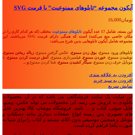
آیکون مجموعه “تابلوهای ممنوعیت” با فرمت SVG
تومان
16,000
این بسته، شامل 17 عدد آیکون
تابلوهای ممنوعیت
مختلف (که هر کدام کاری را در
مکان خاصی منع می‌کنند) است که همگی دارای فرمت SVG می‌باشند. این
مجموعه شامل آیکون تابلوهایی بدین شرح می‌باشد:
تابلوهای ورود ممنوع،
بوق زدن ممنوع،
عکس گرفتن ممنوع،
زباله ریختن ممنوع،
نوشیدن ممنوع،
خوردن ممنوع،
فیلمبرداری ممنوع،
آتش درست کردن ممنوع،
با
موبایل حرف زدن ممنوع،
سیگار کشیدن ممنوع،
شنا کردن ممنوع
و ...
افزودن به علاقه مندی
افزودن به سبد خرید
نمایش سریع
این سایت یک سایت فروشگاهی می باشد که در آن محصولات
دانلودی به فروش می رسد. این محصولات می تواند عکس، ویدیو،
فایل صوتی، کتاب و … باشد. فروشگاه نیوشاپ کالا بهترین فایل
های تصویری پس زمینه انواع صفحات دیداری مانند دسکتاپ و
موبایل و همچنین موسیقی بدون کلام، مستند و کتاب را برای شما به
صورت یکجا فراهم کرده است.