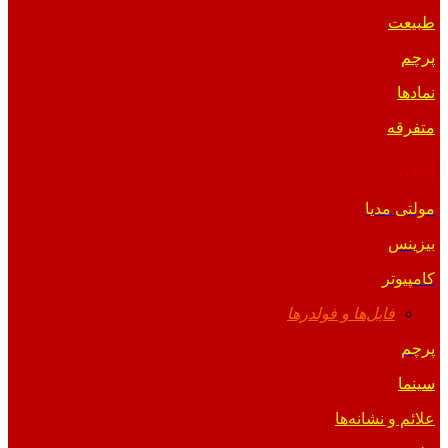
طبیعت
پرچم
نمادها
متفرقه
آیکون
مولتی مدیا
بیزینس
کامپیوتر
فایل‌ها و فولدرها
پرچم
سینما
علائم و نشانه‌ها