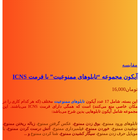
مقايسه
آیکون مجموعه “تابلوهای ممنوعیت” با فرمت ICNS
تومان
16,000
این بسته، شامل 17 عدد آیکون
تابلوهای ممنوعیت
مختلف (که هر کدام کاری را در
مکان خاصی منع می‌کنند) است که همگی دارای فرمت ICNS می‌باشند. این
مجموعه شامل آیکون تابلوهایی بدین شرح می‌باشد:
تابلوهای ورود ممنوع،
بوق زدن ممنوع،
عکس گرفتن ممنوع،
زباله ریختن ممنوع،
نوشیدن ممنوع،
خوردن ممنوع،
فیلمبرداری ممنوع،
آتش درست کردن ممنوع،
با
موبایل حرف زدن ممنوع،
سیگار کشیدن ممنوع،
شنا کردن ممنوع
و ...