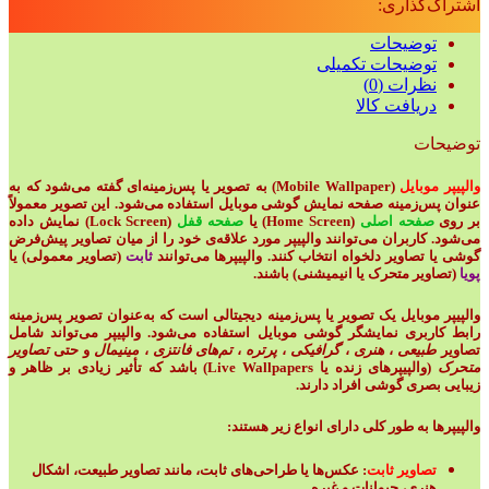
اشتراک‌گذاری:
توضیحات
توضیحات تکمیلی
نظرات (0)
دریافت کالا
توضیحات
والپیپر موبایل
(Mobile Wallpaper) به تصویر یا پس‌زمینه‌ای گفته می‌شود که به
عنوان پس‌زمینه صفحه نمایش گوشی موبایل استفاده می‌شود. این تصویر معمولاً
بر روی
صفحه اصلی
(Home Screen) یا
صفحه قفل
(Lock Screen) نمایش داده
می‌شود. کاربران می‌توانند والپیپر مورد علاقه‌ی خود را از میان تصاویر پیش‌فرض
گوشی یا تصاویر دلخواه انتخاب کنند. والپیپرها می‌توانند
ثابت
(تصاویر معمولی) یا
پویا
(تصاویر متحرک یا انیمیشنی) باشند.
والپیپر موبایل یک تصویر یا پس‌زمینه دیجیتالی است که به‌عنوان تصویر پس‌زمینه
رابط کاربری نمایشگر گوشی موبایل استفاده می‌شود. والپیپر می‌تواند شامل
تصاویر
طبیعی
،
هنری
،
گرافیکی
،
پرتره
،
تم‌های فانتزی
،
مینیمال
و حتی
تصاویر
متحرک
(والپیپرهای زنده یا Live Wallpapers) باشد که تأثیر زیادی بر ظاهر و
زیبایی بصری گوشی افراد دارند.
والپیپرها به طور کلی دارای انواع زیر هستند:
تصاویر ثابت
: عکس‌ها یا طراحی‌های ثابت، مانند تصاویر طبیعت، اشکال
هنری، حیوانات و غیره.