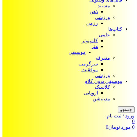
مستند
ذهن
ورزشی
رزمی
کتاب‌ها
علمی
کامپیوتر
هنر
موسیقی
متفرقه
سرگرمی
موفقیت
ورزشی
موسیقی بدون کلام
کلاسیک
اروپایی
مدیتیشن
جستجو
ورود / ثبت نام
0
0
مورد
تومان
0