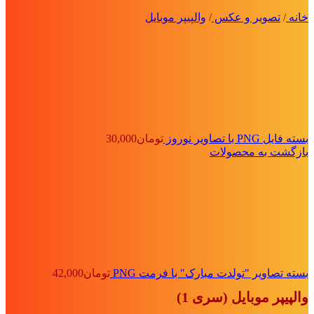
خانه
/
تصویر و عکس
/
والپیپر موبایل
بسته فایل PNG با تصاویر نوروز
تومان
30,000
بازگشت به محصولات
بسته تصاویر "تولدت مبارک" با فرمت PNG
تومان
42,000
والپیپر موبایل (سری 1)