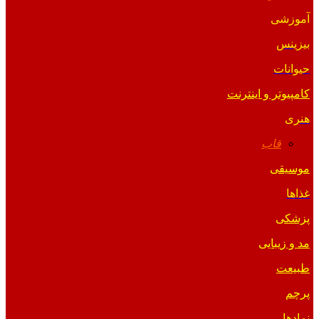
آموزشی
بیزینس
حیوانات
کامپیوتر و اینترنت
هنری
قاب
موسیقی
غذاها
پزشکی
مد و زیبایی
طبیعت
پرچم
نمادها