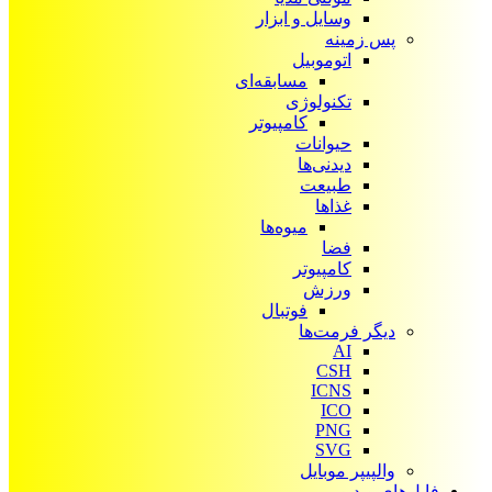
وسایل و ابزار
پس زمینه
اتوموبیل
مسابقه‌ای
تکنولوژی
کامپیوتر
حیوانات
دیدنی‌ها
طبیعت
غذاها
میوه‌ها
فضا
کامپیوتر
ورزش
فوتبال
دیگر فرمت‌ها
AI
CSH
ICNS
ICO
PNG
SVG
والپیپر موبایل
فایل‌های ویدیویی