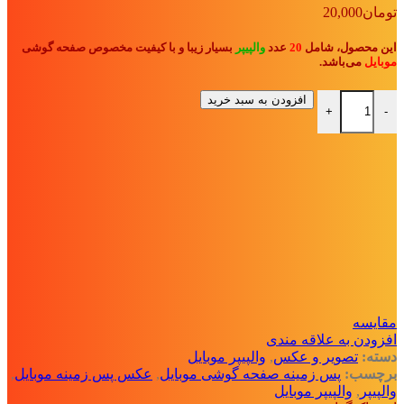
تومان
20,000
این محصول، شامل
20
عدد
والپیپر
بسیار زیبا و با کیفیت مخصوص صفحه گوشی
موبایل
می‌باشد.
والپیپر موبایل (سری 1) عدد
افزودن به سبد خرید
+
-
مقايسه
افزودن به علاقه مندی
دسته:
تصویر و عکس
,
والپیپر موبایل
برچسب:
پس زمینه صفحه گوشی موبایل
,
عکس پس زمینه موبایل
,
والپیپر
,
والپیپر موبایل