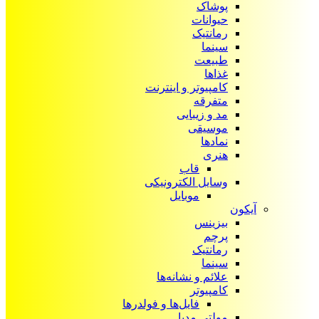
پوشاک
حیوانات
رمانتیک
سینما
طبیعت
غذاها
کامپیوتر و اینترنت
متفرقه
مد و زیبایی
موسیقی
نمادها
هنری
قاب
وسایل الکترونیکی
موبایل
آیکون‌
بیزینس
پرچم
رمانتیک
سینما
علائم و نشانه‌ها
کامپیوتر
فایل‌ها و فولدرها
مولتی مدیا