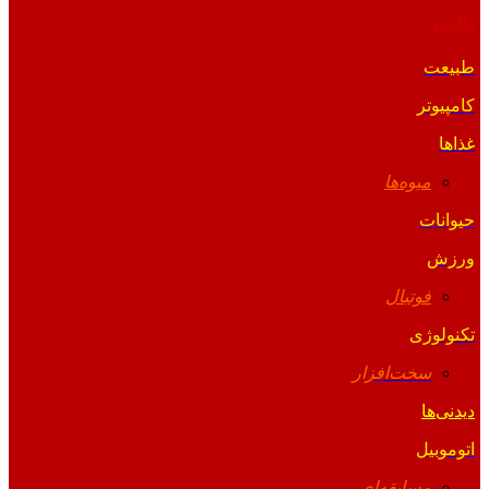
والپیپر
طبیعت
کامپیوتر
غذاها
میوه‌ها
حیوانات
ورزش
فوتبال
تکنولوژی
سخت‌افزار
دیدنی‌ها
اتوموبیل
مسابقه‌ای