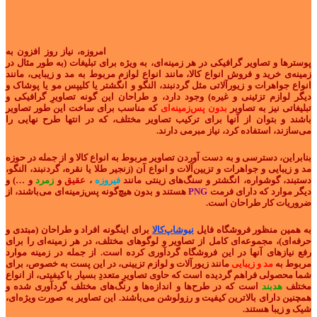
امروزه، نیاز روز افزون به
پوسترها و تصاویر گرافیکی در هر زمینه‌ای، به ویژه برای تبلیغات (به طور مثال در
زمینه‌ی خرید و فروش انواع کالا، مانند انواع لوازم مربوط به مد و زیبایی، مانند
انواع جواهرات و زیورآلاتی مثل گردنبند، النگو و انگشتر یا کلیپس مو یا پوشاک و
دیگر لوازم تزئینی و غیره) وجود دارد، و طراحان این گونه تصاویرِ گرافیکی و
تبلیغاتی نیز به تصاویر
بدون پس‌زمینه‌ای
که مناسب برای ساخت این طور تصاویر
باشند و بتوان از آنها برای ترکیب تصاویر مختلف، که در انتها طرح نهایی را
می‌سازند، استفاده کرد، نیاز مبرمی دارند.
بنابراین، دسترسی و به دست آوردن تصاویر مربوط به انواع کالا و از جمله در حوزه
مد و زیبایی و جواهرات و تزیین‌آلات و انواع آن (زنجیر طلا یا نقره، گردنبند، النگو،
دستبند، گوشواره، انگشتر و سنگ‌های زینتی مانند
فیروزه
،
عقیق
و
زمرد
و …) و
دیگر موارد که دارای فرمت
PNG
هستند و بدون هیچ‌گونه پس‌زمینه‌ای می‌باشند، از
ضروریات‌ کار طراحان است.
به همین منظور فروشگاه فایل
نیوشاپ‌کالا
برای اینگونه افراد و طراحان (مبتدی و
حرفه‌ای)، مجموعه‌ای کامل از تصاویر و لوگوهای مختلف، در هر زمینه‌ای را برای
رفع نیازهای آنها در این فروشگاه گردآوری کرده است. از جمله در زمینه موارد
مربوط به
مد و زیبایی
مانند زیورآلات و لوازم تزیینی، در این پست به خصوص، برای
شما محصولی فراهم گردیده است که حاوی تصاویرِ متعددِ بسیار با کیفیتی، از انواع
مختلف
هدبند
است که در طرح‌ها و اندازه‌ها و رنگ‌های مختلف گردآوری شده و
همچنین دارای بالاترین کیفیت و رزولوشن می‌باشند. این تصاویر به صورت ویژه‌ای،
شیک و زیبا هستند.