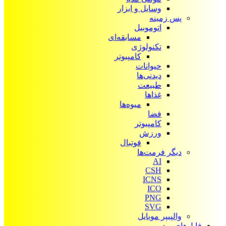
وسایل و ابزار
پس زمینه
اتوموبیل
مسابقه‌ای
تکنولوژی
کامپیوتر
حیوانات
دیدنی‌ها
طبیعت
غذاها
میوه‌ها
فضا
کامپیوتر
ورزش
فوتبال
دیگر فرمت‌ها
AI
CSH
ICNS
ICO
PNG
SVG
والپیپر موبایل
فایل‌های ویدیویی