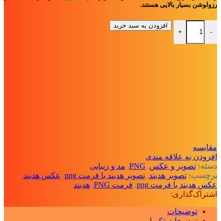
رزولوشن بسیار بالایی هستند.
بسته فایل PNG با تصاویر هدبند عدد
افزودن به سبد خرید
+
-
مقايسه
افزودن به علاقه مندی
دسته:
تصویر و عکس
,
PNG
,
مد و زیبایی
برچسب:
تصویر هدبند
,
تصویر هدبند با فرمت png
,
عکس هدبند
,
عکس هدبند با فرمت png
,
فرمت PNG
,
هدبند
اشتراک‌گذاری:
توضیحات
توضیحات تکمیلی