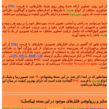
از این روی، تصاویر ارائه شدۀ پیش روی شما، فایل‌هایی با فرمت
PNG
و با
تصاویری مختلف از انواع
هدبند
با طرح‌ها و اندازه‌های متنوع و گوناگون، طراحی
شده است که بدون
پس‌زمینه
هستند و دارای بالاترین کیفیت و رزولوشن می‌باشند.
شما می‌توانید به راحتی و آسانی، تصویر
هدبند
موردنظر خود را بر روی هر زمینه و
عکس و تصویری که می‌خواهید قرار دهید و بدین ترتیب خودتان به آسانی یک
تصویر فوق‌العاده که حاصل ترکیب تصاویر مختلف به همراه تصویری از یک یا چند
هدبند
باشد را به وجود آورید.
همان طور که گفتیم در میان فایل‌های تصویری، فایل‌های با فرمت
PNG
از این
امتیاز برخوردارند که پس‌زمینه ندارند و می‌توان از این ویژگی‌ آنها در طراحی
طرح‌های گرافیکی‌ای که نیاز به استفاده از تصاویر بدون بک‌گراند دارند، استفاده
کرد. فرمت PNG در کنار فرمت‌های دیگری ازجمله
GIF
،
BMP
،
JPEG
،
EPS
و … از
فرمت‌های رایج در زمینه‌ی فایل‌های تصویری است. PNG مخفف کلمات موجود در
عبارت
Portable Network Graphic
می‌باشد که به معنی گرافیک شبکه قابل حمل
است.
همانطور که در ابتدا ذکر شد، در این بستۀ پیشنهادی،
30
عدد تصویرِ زیبا و شیک از
انواع
هِدبند
، با فرمت
PNG
گنجانده شده است که دارای بهترین کیفیت در میان این
نوع فایل‌ها می‌باشند.
سایز و رزولوشن فایل‌های موجود در این بسته (پیکسل):