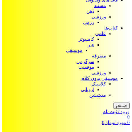
مستند
ذهن
ورزشی
رزمی
کتاب‌ها
علمی
کامپیوتر
هنر
موسیقی
متفرقه
سرگرمی
موفقیت
ورزشی
موسیقی بدون کلام
کلاسیک
اروپایی
مدیتیشن
جستجو
ورود / ثبت نام
0
0
مورد
تومان
0