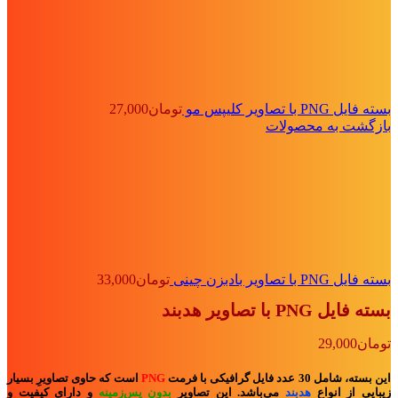
بسته فایل PNG با تصاویر کلیپس مو
تومان
27,000
بازگشت به محصولات
بسته فایل PNG با تصاویر بادبزن چینی
تومان
33,000
بسته فایل PNG با تصاویر هدبند
تومان
29,000
این بسته، شامل 30 عدد فایل گرافیکی با فرمت
PNG
است که حاوی تصاویرِ بسیار
زیبایی از انواع
هدبند
می‌باشد. این تصاویر
بدون پس‌زمینه
و
دارای کیفیت و