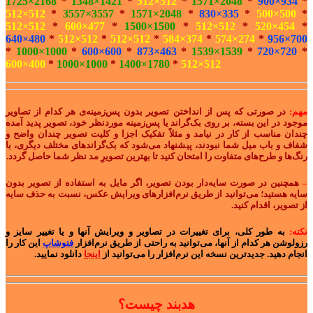
1725×2168
*
1348×1421
*
512×512
*
1571×2048
*
900×934
*
512×512
*
3557×3557
*
1571×2048
*
830×335
*
500×500
*
512×512
*
600×477
*
1500×1500
*
512×512
*
520×454
*
640×480
*
512×512
*
512×512
*
584×374
*
574×274
*
956×700
*
1000×1000
*
600×600
*
873×463
*
1539×1539
*
720×720
*
600×400
*
1000×1000
*
1400×1780
*
512×512
مهم:
در صورتی که پس از انداختن تصویر بدون پس‌زمینه‌ی هر کدام از تصاویر
موجود در این بسته، بر روی بک‌گراند یا پس‌زمینه موردنظر خود، تصویر پدید آمده
چندان مناسب از کار در نیامد و مثلاً تفکیک اجزا و کلیت تصویر چندان واضح و
شفاف و باب میل شما نبودند، پیشنهاد می‌شود که بک‌گراندهای مختلف دیگری، با
رنگ‌ها و طرح‌های متفاوت را امتحان کنید تا بهترین تصویرِ مد نظر شما حاصل گردد.
–
همچنین در صورت سایه‌دار بودن تصویر، اگر مایل به استفاده از تصویر بدون
سایه هستید؛ می‌توانید از طریق نرم‌افزارهای ویرایش عکس، نسبت به حذف سایه
از تصویر، اقدام کنید.
نکته:
به طور کلی، برای تغییرات در تصاویر و ویرایش آنها و یا تغییر سایز و
رزولوشن هر کدام از آنها، می‌توانید به راحتی از طریق نرم‌افزار
فتوشاپ
این کار را
انجام دهید. جدیدترین نسخه این نرم‌افزار را می‌توانید از
اینجا
دانلود نمایید.
هدبند چیست؟