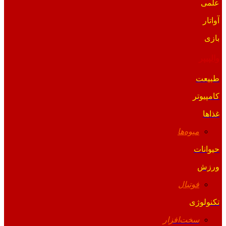
علمی
آواتار
بازی
والپیپر
طبیعت
کامپیوتر
غذاها
میوه‌ها
حیوانات
ورزش
فوتبال
تکنولوژی
سخت‌افزار