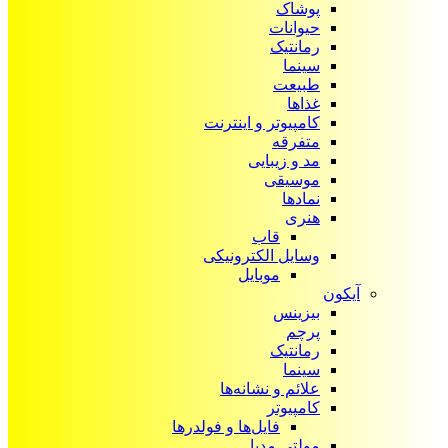
پوشاک
حیوانات
رمانتیک
سینما
طبیعت
غذاها
کامپیوتر و اینترنت
متفرقه
مد و زیبایی
موسیقی
نمادها
هنری
قاب
وسایل الکترونیکی
موبایل
آیکون‌
بیزینس
پرچم
رمانتیک
سینما
علائم و نشانه‌ها
کامپیوتر
فایل‌ها و فولدرها
مولتی مدیا