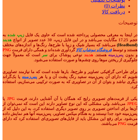
نظرات (0)
دریافت کالا
توضیحات
در اینجا به معرفی محصولی پرداخته شده است که حاوی یک فایل
زیپ شده
به
حجم 17.25 مگابایت می‌باشد و در این فایل زیپ، 30 عدد تصویر از انواع
هدبند
(Headband)
می‌باشد که بسیار شیک و زیبا با طرح‌ها، رنگ‌ها و اندازه‌های مختلف
هستند و توسط
فروشگاه نیوشاپ کالا
گردآوری شده‌اند و همگی دارای فرمت
PNG
و بدون
پس‌زمینه
هستند.
هدبند
نوعی پوشاک برای
سر
است که معمولاً جهت
جلوگیری از ریختن موها روی چشم‌ها و صورت استفاده می‌شود.
برای طراحی گرافیکی تصاویر و طرح‌ها، بارها شده است که ما نیازمند تصاویری
شویم که دارای آن پس‌زمینه سفید رنگ پشت آن و یا هر
پس‌زمینه
یا بک‌گراند
دیگری نباشد و بتوان از آن در تصاویری که به صورت ترکیبی می‌سازیم، استفاده
کرد.
یکی از فرمت‌های تصویری رایج که همگان با آن آشنایی دارند، فرمت
JPG
یا
JPEG
می‌باشد. ولی مشکلی که این نوع تصاویر دارند این است که نمی‌توان از
آن‌ها برای انداختن تصویری بر روی تصویر دیگری استفاده کرد، به این دلیل که از
پس‌زمینه خود جدا نیستند و به هنگام میکس تصاویر، پس‌زمینه آنها هم نمایش داده
می‌شود. برای رفع این مشکل باید از فایل‌های تصویری‌ای استفاده کرد که دارای
فرمت
PNG
می‌باشند.