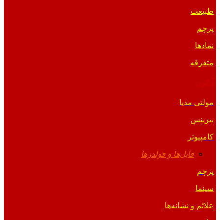
طبیعت
پرچم
نمادها
متفرقه
آیکون
مولتی مدیا
بیزینس
کامپیوتر
فایل‌ها و فولدرها
پرچم
سینما
علائم و نشانه‌ها