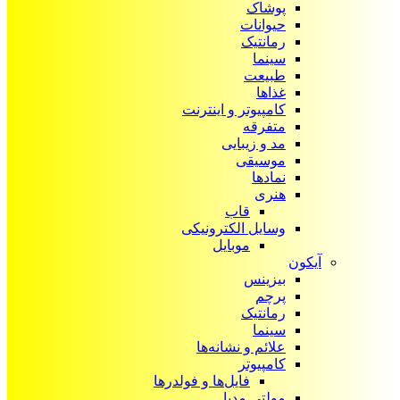
پوشاک
حیوانات
رمانتیک
سینما
طبیعت
غذاها
کامپیوتر و اینترنت
متفرقه
مد و زیبایی
موسیقی
نمادها
هنری
قاب
وسایل الکترونیکی
موبایل
آیکون‌
بیزینس
پرچم
رمانتیک
سینما
علائم و نشانه‌ها
کامپیوتر
فایل‌ها و فولدرها
مولتی مدیا