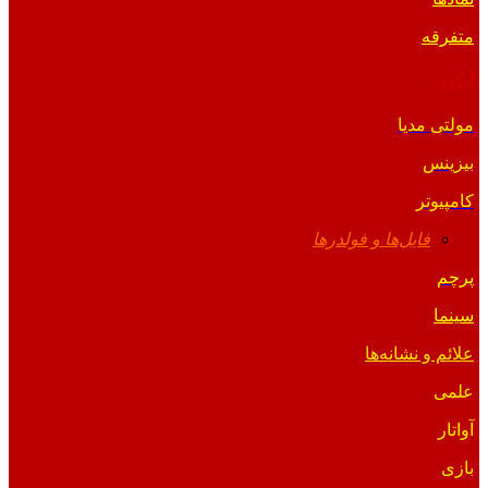
متفرقه
آیکون
مولتی مدیا
بیزینس
کامپیوتر
فایل‌ها و فولدرها
پرچم
سینما
علائم و نشانه‌ها
علمی
آواتار
بازی