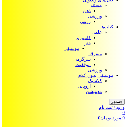
مستند
ذهن
ورزشی
رزمی
کتاب‌ها
علمی
کامپیوتر
هنر
موسیقی
متفرقه
سرگرمی
موفقیت
ورزشی
موسیقی بدون کلام
کلاسیک
اروپایی
مدیتیشن
جستجو
ورود / ثبت نام
0
0
مورد
تومان
0