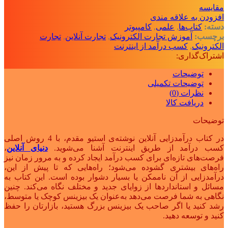
مقايسه
افزودن به علاقه مندی
دسته:
کتاب‌ها
,
علمی
,
کامپیوتر
برچسب:
آموزش تجارت الکترونیک
,
تجارت آنلاین
,
تجارت
الکترونیک
,
کسب درآمد از اینترنت
اشتراک‌گذاری:
توضیحات
توضیحات تکمیلی
نظرات (0)
دریافت کالا
توضیحات
در کتاب درآمدزایی آنلاین نوشته‌ی استیو مقدم، با 4 روش اصلی
کسب درآمد از طریق اینترنت آشنا می‌شوید.
دنیای آنلاین
،
فرصت‌های تازه‌ای برای کسب درآمد ایجاد کرده و به مرور زمان نیز
راه‌های بیشتری گشوده می‌شود؛ راه‌هایی که تا پیش از این،
درآمدزایی از آن ناممکن یا بسیار دشوار بوده است. این کتاب به
مسائل و استانداردها از زوایای جدید و مختلف نگاه می‌کند. چنین
نگاهی به شما فرصت می‌دهد به‌عنوان یک بیزینس کوچک یا متوسط،
رشد کنید یا اگر صاحب یک بیزینس بزرگ هستید، بازارتان را حفظ
کنید و توسعه دهید.