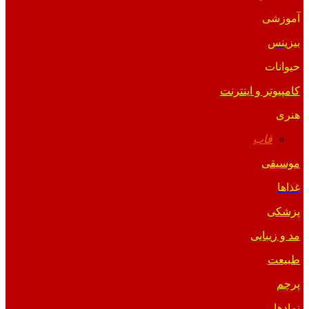
آموزشی
بیزینس
حیوانات
کامپیوتر و اینترنت
هنری
قاب
موسیقی
غذاها
پزشکی
مد و زیبایی
طبیعت
پرچم
نمادها