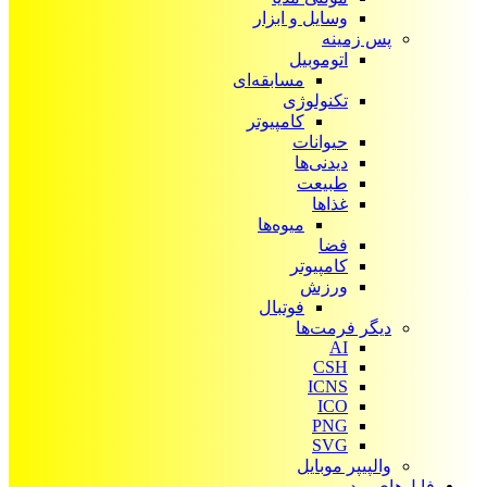
وسایل و ابزار
پس زمینه
اتوموبیل
مسابقه‌ای
تکنولوژی
کامپیوتر
حیوانات
دیدنی‌ها
طبیعت
غذاها
میوه‌ها
فضا
کامپیوتر
ورزش
فوتبال
دیگر فرمت‌ها
AI
CSH
ICNS
ICO
PNG
SVG
والپیپر موبایل
فایل‌های ویدیویی