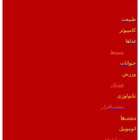
والپیپر
طبیعت
کامپیوتر
غذاها
میوه‌ها
حیوانات
ورزش
فوتبال
تکنولوژی
سخت‌افزار
دیدنی‌ها
اتوموبیل
مسابقه‌ای