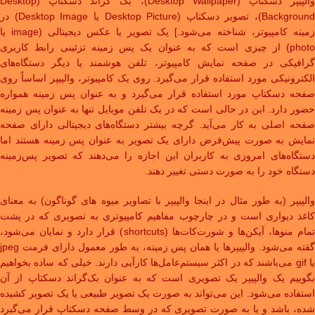
والپیپر دسکتاپ (Desktop Wallpaper)، بک گراند دسکتاپ (Desktop
Background)، تصویر دسکتاپ (Desktop Picture یا Desktop Image) در
زمینه کامپیوتر، شناخته می‌شود.] یک تصویر یا عکس دیجیتالی (image یا
photo) از چیزی است که به عنوان یک پس زمینه تزئینی رابط کاربری
گرافیکی در صفحه نمایش کامپیوتر، تلفن هوشمند یا دیگر دستگاه‌های
الکترونیکی مورد استفاده قرار می‌گیرد. روی یک کامپیوتر، والپیپر اساساً روی
صفحه دسکتاپ مورد استفاده قرار می‌گیرد و به عنوان پس زمینه همواره
حضور دارد. این در حالی است که در یک تلفن موبایل تنها به عنوان پس زمینه
صفحه اصلی به کار می‌آید. گرچه بیشتر دستگاه‌های دیجیتالی دارای صفحه
نمایش به صورت پیش‌فرض دارای یک تصویر به عنوان پس زمینه هستند اما
دستگاه‌های امروزی به کاربران این اجازه را می‌دهند که تصویر پس‌زمینه
دستگاه خود را به صورت دستی تغییر دهند.
والپیپر (به طور مثال در اینجا والپیپر با تصاویر میوه های گوناگون) به معنای
کاغذ دیواری است و در چارچوب مفاهیم کامپیوتری به تصویری که در پشت
تمام منوها، آیکن‌ها و شورت‌کات‌ها (shortcuts) قرار دارد و نمایان می‌شود،
گفته می‌شود. والپیپرها یا همان پس زمینه، به طور معمول دارای فرمت jpeg
یا gif می‌باشند که در اکثر سیستم‌عامل‌ها کارآیی دارند. خیلی که ساده بخواهیم
بگوییم یک والپیپر یک تصویری است که به عنوان بک‌گراند دسکتاپ از آن
استفاده می‌شود. این می‌تواند به صورت یک تصویر طبیعی یا یک تصویر کشیده
شده، باشد و یا به صورت تصویری که در وسط صفحه دسکتاپ قرار می‌گیرد