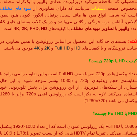
محصولی که ملاحظه می‌کنید دربرگیرنده تعدادی والپیپر یا بک‌گراند مختلف،
خصوص صفحه
دسکتاپ
می‌باشد که دارای تصاویری از
میوه های مختلف
است که شامل انواع میوه ها مانند سیب، پرتقال، انگور، کیوی، هلو، لیمو،
گیلاس، آناناس، توت فرنگی و گلابی می‌باشد و در یک کلام، بسته‌ای حاوی 48
عدد
والپیپر با تصاویر میوه های مختلف
با کیفیت‌های
4K, 2K, FHD, HD
است.
نکته:
بسته‌های جداگانه این محصول بر اساس رزولوشن با همین تصاویر، در
سایت فروشگاه، و با کیفیت‌های
HD
و
Full HD
و
2K
و
4K
موجود می‌باشند.
کیفیت HD یا 720p چیست؟
تعداد پیکسل‌ها در 720p تقریبا نصف Full HD است و این تفاوت را می توانید با
مقایسه‌ی حجم ویدئوهای 720p و 1080p بیشتر متوجه شوید. با این حال
بسیاری ار شبکه‌های تلویزیونی از این رزولوشن برای پخش تلویزیونی خود
استفاده می‌کنند. لازم به ذکر است که رزولوشن افقی 720p برابر با 1280
پیکسل می باشد (720×1280).
FHD یا Full HD چیست؟
1080p یا Full HD یک رزولوشن عمودی است که از تعداد 1080×1920 پیکسل
پشتیبانی می‌کند . تقریبا تمام HDTV‌ هایی که از نسبت تصویر 1.78:1 ( 16:9 با