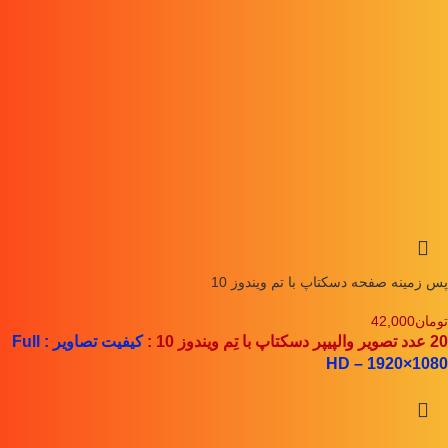
پس زمینه صفحه دسکتاپ با تم ویندوز 10
تومان
42,000
20 عدد تصویر والپیپر دسکتاپ با تِم ویندوز 10 :
کیفیت تصاویر : Full
HD – 1920×1080