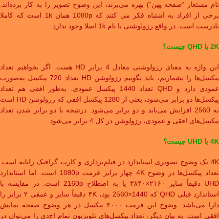
نام مستعار “صفحه پهن”) بهره می‌برند، این وضوح تصویر را به کار برده‌اند.
برخی از افراد به اشتباه فکر می کنند که 1080p همان 1k است که کاملا
نادرست است. در واقع رزولوشنی با نام 1k اصلا وجود ندارد.
2K یا QHD چیست؟
این واژه به معنای رزولوشنی معادل 4 برابر HD هست. اگر بخواهیم تعداد
پیکسل‌ها را بشماریم، باید بگوییم رزولوشن HD تعداد 720 پیکسل به‌صورت
عمودی دارد و QHD تعداد 1440 پیکسل عمودی. به‌طور افقی هم تعداد
پیکسل‌ها دو برابر می‌شود، یعنی از 1280 پیکسل افقی که رزولوشن HD است
به 2560 افزایش می‌یابد و دو برابر می‌شود. درنتیجه با دو برابر شدن تعداد
پیکسل‌های افقی و عمودی، رزولوشن در کل 4 برابر می‌شود.
4K یا UHD چیست؟
4K یک وضوح تصویری استاندارد در فیلم‌برداری و کارت گرافیک رایانه است.
تعداد پیکسل‌ها در وضوح 4K چهار برابر فرمت 1080p است. اما استاندارد
UHD دقیقاً سایز ۲۱۶۰×۳۸۴۰ یا به اصطلاح 2160p است. در مقایسه با
استاندارد قبلی QHD که 1440×2560 بود، ۴K دقیقاً سایز و عمقی ۲ برابر را
دارا می‌باشد. وضوح این فرمت ۴۰۰۰ پیکسل در هر وضوح صفحه نمایش
افقی است. به بیان دیگر، تعداد پیکسل‌های تلویزیون تمام اچ‌دی را می‌توان در