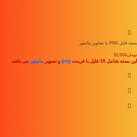
بسته فایل PNG با تصاویر مانیتور
تومان
32,000
این بسته شامل 16 فایل با فرمت
png
و تصویر
مانیتور
می باشد