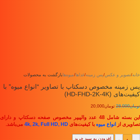
خانه
/
تصویر و عکس
/
پس زمینه
/
غذاها
/
میوه‌ها
بازگشت به محصولات
پس زمینه مخصوص دسکتاپ با تصاویر “انواع میوه” با
کیفیت‌های (HD-FHD-2K-4K)
تومان
28,000
تومان
20,000
این بسته شامل 48 عدد والپیپر مخصوص صفحه دسکتاپ و دارای
تصاویری از
انواع میوه
با کیفیت‌های
4k, 2k, Full HD, HD
می‌باشد.
افزودن به سبد خرید