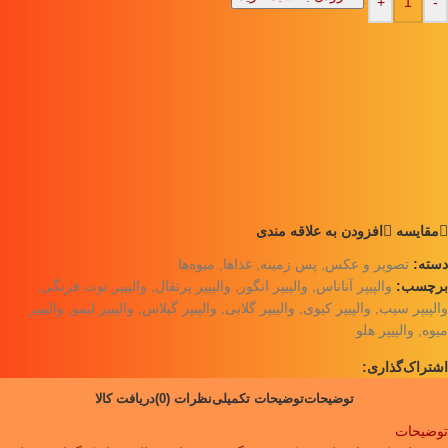
+
-
مقايسه
افزودن به علاقه مندی
دسته:
تصویر و عکس
,
پس زمینه
,
غذاها
,
میوه‌ها
برچسب:
والپیپر آناناس
,
والپیپر انگور
,
والپیپر پرتقال
,
والپیپر توت فرنگی
,
والپیپر سیب
,
والپیپر کیوی
,
والپیپر گلابی
,
والپیپر گیلاس
,
والپیپر لیمو
,
والپیپر
میوه
,
والپیپر هلو
اشتراک‌گذاری:
توضیحات
توضیحات تکمیلی
نظرات (0)
دریافت کالا
توضیحات