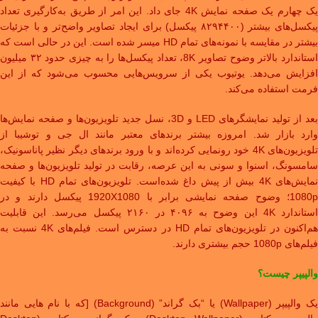
یک چهارم یک صفحه نمایش 4K جای داد. این امر از طریق به‌کارگیری تعداد
پیکسل‌های بیشتر (۸۲۹۴۴۰۰ پیکسل) برای ایجاد تصاویر واضح‌تر و با جزئیات
بیشتر در مقایسه با نمونه‌های تمام HD میسر شده‌ است. این در حالی است که
استاندارد بالاتر وضوح تصاویر 8K، تعداد پیکسل‌ها را به چیزی حدود ۳۲ میلیون
افزایش می‌دهد. یوتیوب یکی از سرویس‌هایی محسوب می‌شود که از این
فرمت استفاده می‌کند.
بعد از تولید نمایشگرهای LED و 3D، نسل جدید تلویزیون‌ها و صفحه نمایش‌ها
وارد بازار شد. امروزه بیشتر برندهای معتبر مانند ال جی و توشیبا از
تلویزیون‌های 4K خود رونمایی کرده‌اند و با ورود برندهای دیگر نظیر پاناسونیک،
سامسونگ، اسنوا و سونی به این عرصه، رقابت در تولید تلویزیون‌ها و صفحه
نمایش‌های 4K بیش از پیش داغ شده‌است. تلویزیون‌های تمام HD با کیفیت
1080p؛ وضوح صفحه نمایشی برابر با 1920X1080 پیکسل دارند و در
استاندارد 4K این وضوح به ۴۰۹۶ در ۲۱۶۰ پیکسل می‌رسد. این قابلیت
هم‌اکنون در تلویزیون‌های تمام HD در دسترس است. فیلم‌های 4K نسبت به
فیلم‌های 1080p حجم بیشتری دارند.
والپیپر چیست؟
یک والپیپر (Wallpaper) یا “بک گراند” (Background) [که با نام هایی مانند