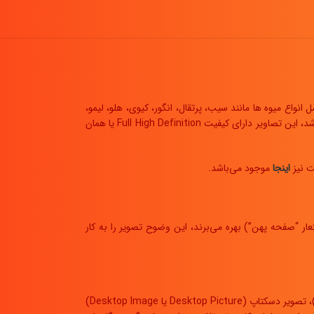
انواع میوه ها مانند سیب، پرتقال، انگور، کیوی، هلو، لیمو،
است. همانطور که گفته شد، این تصاویر دارای کیفیت Full High Definition یا همان
اینجا
موجود می‌باشد.
ی است که از تعداد 1080×1920 پیکسل پشتیبانی می‌کند . تقریبا تمام HDTV‌ هایی که از نسبت تصویر 1.78:1 ( 16:9 با نام مستعار “صفحه پهن”) بهره می‌برند، این وضوح تصویر را به کار
یک والپیپر (Wallpaper) یا “بک گراند” (Background) [که با نام هایی مانند والپیپر دسکتاپ (Desktop Wallpaper)، بک گراند دسکتاپ (Desktop Background)، تصویر دسکتاپ (Desktop Picture یا Desktop Image)