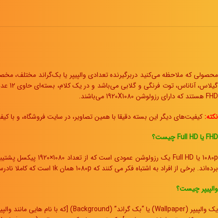
حصولی که ملاحظه می‌کنید دربرگیرنده تعدادی والپیپر یا بک‌گراند مختلف، 
یلاس، آناناس، توت فرنگی و گلابی می‌باشد و در یک کلام، بسته‌ای حاوی 12 عدد
HD
F
هستند که دارای رزولوشن 1920X1080 می‌باشند.
نکته:
کیفیت‌های دیگر این بسته دقیقا با همین تصاویر، در سایت فروشگاه، و با کی
FHD یا Full HD چیست؟
برده‌اند. برخی از افراد به اشتباه فکر می کنند که 1080p همان 1k است که کاملا نادرست است. در واقع رزولوشنی با نام 1k اصلا وجود ندارد.
والپیپر چیست؟