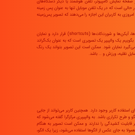
نه تزئینی رابط کاربری گرافیکی در صفحه نمایش کامپیوتر، تلفن هوشمند یا دیگر دستگاه‌های
در حالی است که در یک تلفن موبایل تنها به عنوان پس زمینه
وزی به کاربران این اجازه را می‌دهند که تصویر پس‌زمینه
والپیپر (به طور مثال در اینجا والپیپر با تصاویر میوه های گوناگون) به معنای کاغذ دیواری است و در چارچوب مفاهیم کامپیوتری به تصویری که در پشت تمام منوها، آیکن‌ها و شورت‌کات‌ها (shortcuts) قرار دارد و نمایان
ل‌ها کارآیی دارند. خیلی که ساده بخواهیم بگوییم یک والپیپر یک تصویری است که به عنوان بک‌گراند
ی‌گیرد نمایان شود. ممکن است این تصویر بتواند یک رنگ
یل نقلیه، ورزش و … باشد.
استفاده کاربر وجود دارد. همچنین کاربر می‌تواند از جایی
گو و طرح تکراری باشد. به والپیپری مرکزگرا گفته می‌شود که
 قابلیت کشیدگی را ندارند و ممکن است تصویر به هنگام
ولا به جای عکس از الگوها استفاده می‌شود، زیرا یک الگو،