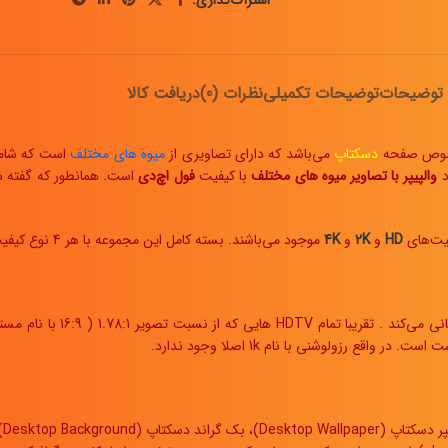
اشتراک‌گذاری:
توضیحات
توضیحات تکمیلی
نظرات (0)
دریافت کالا
مخصوص صفحه
دسکتاپ
می‌باشد که دارای تصاویری از
میوه های مختلف
است که شامل 
والپیپر با تصاویر میوه های مختلف
با کیفیت
فول اچ‌دی
فیت‌های
HD
و
2K
و
4K
موجود می‌باشند. بسته کامل این مجموعه با هر 4 نوع کیفیت نیز
1080p یا Full HD یک رزولوشن عمود