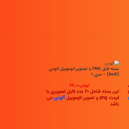
بسته فایل PNG با تصاویر اتوموبیل آئودی
(Audi) – سری 1
تومان
44,000
این بسته شامل 20 عدد فایل تصویری با
با
فرمت png و تصویر اتوموبیل
آئودی
می
باشد
بسته