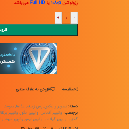
رزولوشن
1080p
یا
Full HD
می‌باشد.
+
-
افزود
مقايسه
افزودن به علاقه مندی
دسته:
تصویر و عکس
,
پس زمینه
,
غذاها
,
میوه‌ها
برچسب:
والپیپر آناناس
,
والپیپر انگور
,
والپیپر پرتقا
گلابی
,
والپیپر گیلاس
,
والپیپر لیمو
,
والپیپر میوه
,
وال