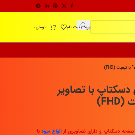
ورود / ثبت نام
تومان
0
 کیفیت (FHD)
سکتاپ با تصاویر
FHD)
انواع میوه
با