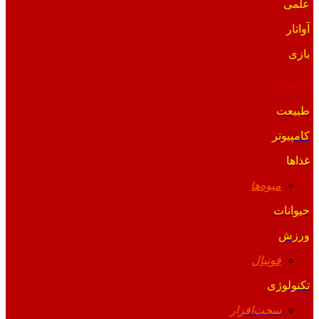
علمی
آواتار
بازی
والپیپر
طبیعت
کامپیوتر
غذاها
میوه‌ها
حیوانات
ورزش
فوتبال
تکنولوژی
سخت‌افزار