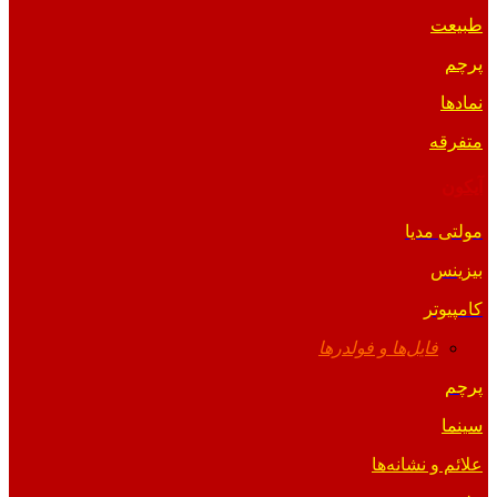
طبیعت
پرچم
نمادها
متفرقه
آیکون
مولتی مدیا
بیزینس
کامپیوتر
فایل‌ها و فولدرها
پرچم
سینما
علائم و نشانه‌ها