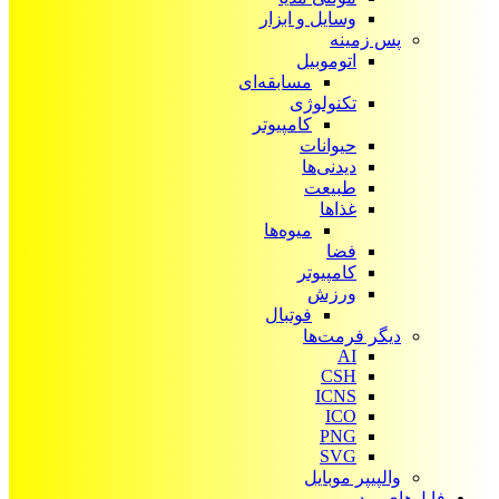
وسایل و ابزار
پس زمینه
اتوموبیل
مسابقه‌ای
تکنولوژی
کامپیوتر
حیوانات
دیدنی‌ها
طبیعت
غذاها
میوه‌ها
فضا
کامپیوتر
ورزش
فوتبال
دیگر فرمت‌ها
AI
CSH
ICNS
ICO
PNG
SVG
والپیپر موبایل
فایل‌های ویدیویی