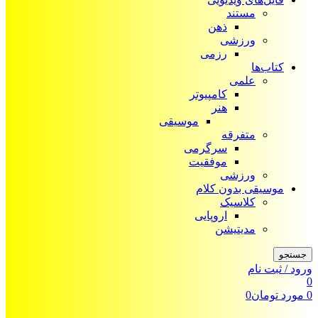
مستند
ذهن
ورزشی
رزمی
کتاب‌ها
علمی
کامپیوتر
هنر
موسیقی
متفرقه
سرگرمی
موفقیت
ورزشی
موسیقی بدون کلام
کلاسیک
اروپایی
مدیتیشن
جستجو
ورود / ثبت نام
0
0
مورد
تومان
0