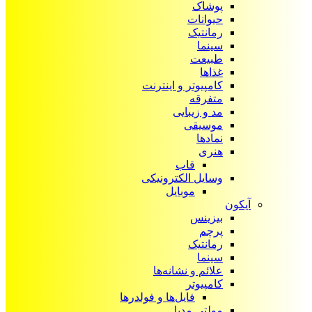
پوشاک
حیوانات
رمانتیک
سینما
طبیعت
غذاها
کامپیوتر و اینترنت
متفرقه
مد و زیبایی
موسیقی
نمادها
هنری
قاب
وسایل الکترونیکی
موبایل
آیکون‌
بیزینس
پرچم
رمانتیک
سینما
علائم و نشانه‌ها
کامپیوتر
فایل‌ها و فولدرها
مولتی مدیا