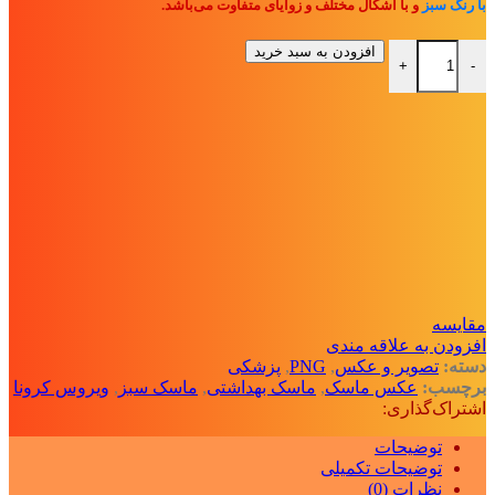
با رنگ سبز
و با اشکال مختلف و زوایای متفاوت می‌باشد.
بسته فایل PNG با تصاویر ماسک پزشکی (سبز رنگ) عدد
افزودن به سبد خرید
+
-
مقايسه
افزودن به علاقه مندی
دسته:
تصویر و عکس
,
PNG
,
پزشکی
برچسب:
عکس ماسک
,
ماسک بهداشتی
,
ماسک سبز
,
ویروس کرونا
اشتراک‌گذاری:
توضیحات
توضیحات تکمیلی
نظرات (0)