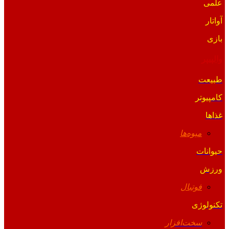
علمی
آواتار
بازی
والپیپر
طبیعت
کامپیوتر
غذاها
میوه‌ها
حیوانات
ورزش
فوتبال
تکنولوژی
سخت‌افزار