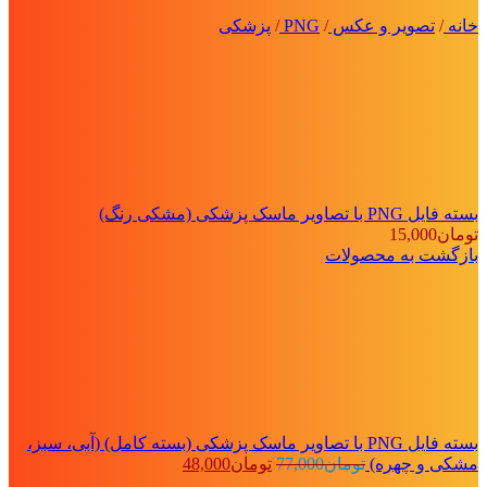
خانه
/
تصویر و عکس
/
PNG
/
پزشکی
بسته فایل PNG با تصاویر ماسک پزشکی (مشکی رنگ)
تومان
15,000
بازگشت به محصولات
بسته فایل PNG با تصاویر ماسک پزشکی (بسته کامل) (آبی، سبز،
قیمت
قیمت
مشکی و چهره)
تومان
77,000
تومان
48,000
اصلی:
فعلی: