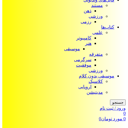
مستند
ذهن
ورزشی
رزمی
کتاب‌ها
علمی
کامپیوتر
هنر
موسیقی
متفرقه
سرگرمی
موفقیت
ورزشی
موسیقی بدون کلام
کلاسیک
اروپایی
مدیتیشن
جستجو
ورود / ثبت نام
0
0
مورد
تومان
0