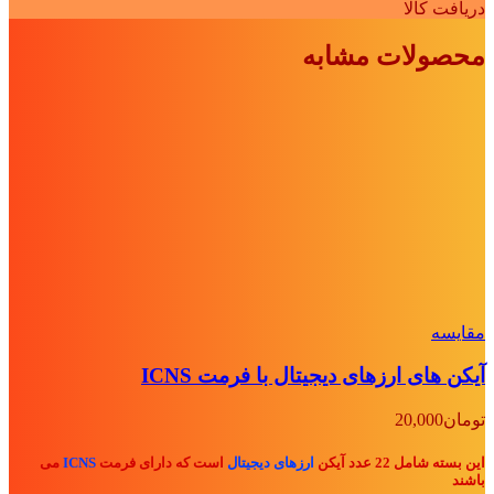
دریافت کالا
محصولات مشابه
مقايسه
آیکن های ارزهای دیجیتال با فرمت ICNS
تومان
20,000
این بسته شامل 22 عدد آیکن
ارزهای دیجیتال
است که دارای فرمت
ICNS
می
باشند