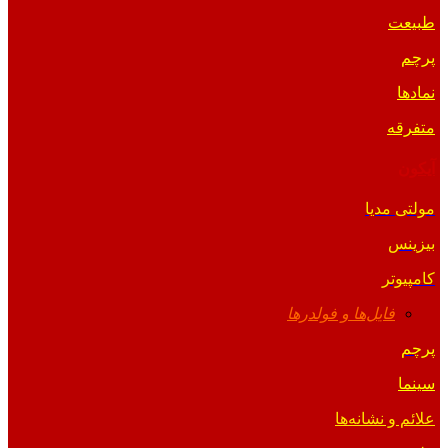
طبیعت
پرچم
نمادها
متفرقه
آیکون
مولتی مدیا
بیزینس
کامپیوتر
فایل‌ها و فولدرها
پرچم
سینما
علائم و نشانه‌ها