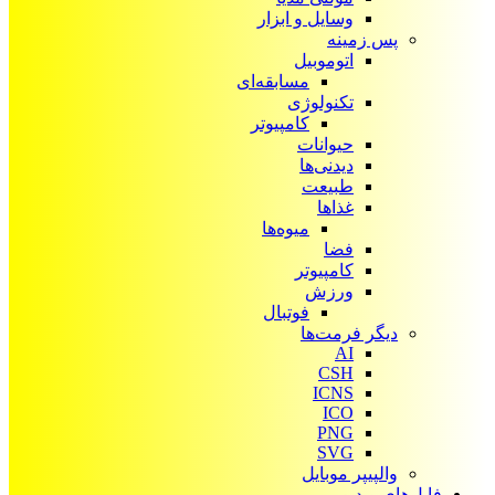
وسایل و ابزار
پس زمینه
اتوموبیل
مسابقه‌ای
تکنولوژی
کامپیوتر
حیوانات
دیدنی‌ها
طبیعت
غذاها
میوه‌ها
فضا
کامپیوتر
ورزش
فوتبال
دیگر فرمت‌ها
AI
CSH
ICNS
ICO
PNG
SVG
والپیپر موبایل
فایل‌های ویدیویی