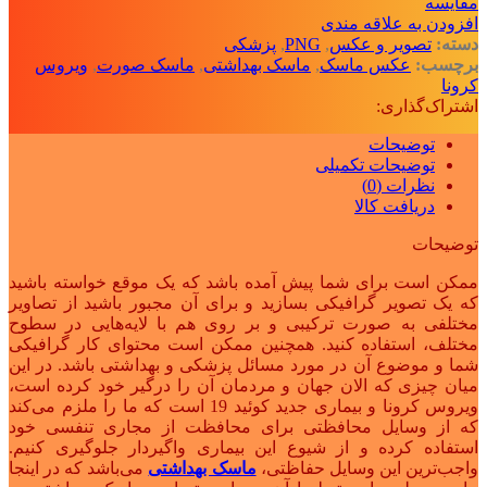
مقايسه
افزودن به علاقه مندی
دسته:
تصویر و عکس
,
PNG
,
پزشکی
برچسب:
عکس ماسک
,
ماسک بهداشتی
,
ماسک صورت
,
ویروس
کرونا
اشتراک‌گذاری:
توضیحات
توضیحات تکمیلی
نظرات (0)
دریافت کالا
توضیحات
ممکن است برای شما پیش آمده باشد که یک موقع خواسته باشید
که یک تصویر گرافیکی بسازید و برای آن مجبور باشید از تصاویر
مختلفی به صورت ترکیبی و بر روی هم با لایه‌هایی در سطوح
مختلف، استفاده کنید. همچنین ممکن است محتوای کار گرافیکی
شما و موضوع آن در مورد مسائل پزشکی و بهداشتی باشد. در این
میان چیزی که الان جهان و مردمان آن را درگیر خود کرده است،
ویروس کرونا و بیماری جدید کوئید 19 است که ما را ملزم می‌کند
که از وسایل محافظتی برای محافظت از مجاری تنفسی خود
استفاده کرده و از شیوع این بیماری واگیردار جلوگیری کنیم.
واجب‌ترین این وسایل حفاظتی،
ماسک بهداشتی
می‌باشد که در اینجا