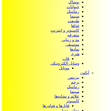
پوشاک
حیوانات
رمانتیک
سینما
طبیعت
غذاها
کامپیوتر و اینترنت
متفرقه
مد و زیبایی
موسیقی
نمادها
هنری
قاب
وسایل الکترونیکی
موبایل
آیکون‌
بیزینس
پرچم
رمانتیک
سینما
علائم و نشانه‌ها
کامپیوتر
فایل‌ها و فولدرها
مولتی مدیا