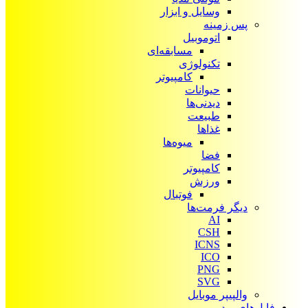
وسایل و ابزار
پس زمینه
اتوموبیل
مسابقه‌ای
تکنولوژی
کامپیوتر
حیوانات
دیدنی‌ها
طبیعت
غذاها
میوه‌ها
فضا
کامپیوتر
ورزش
فوتبال
دیگر فرمت‌ها
AI
CSH
ICNS
ICO
PNG
SVG
والپیپر موبایل
فایل‌های ویدیویی