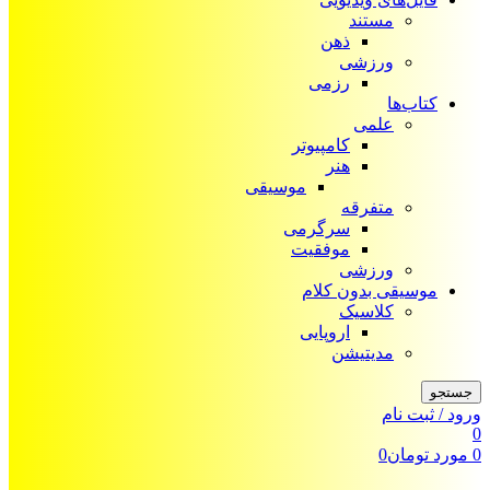
مستند
ذهن
ورزشی
رزمی
کتاب‌ها
علمی
کامپیوتر
هنر
موسیقی
متفرقه
سرگرمی
موفقیت
ورزشی
موسیقی بدون کلام
کلاسیک
اروپایی
مدیتیشن
جستجو
ورود / ثبت نام
0
0
مورد
تومان
0