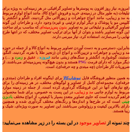
امروزه، نیاز روز افزون به پوسترها و تصاویر گرافیکی در هر زمینه‌ای، به ویژه برای
تبلیغات (به طور مثال در زمینه‌ی خرید و فروش انواع کالا، مانند انواع لوازم مربوط
به مد و زیبایی، مانند انواع جواهرات و زیورآلاتی مثل گردنبند، النگو و انگشتر یا
کلیپس مو یا پوشاک و دیگر لوازم تزئینی و غیره) وجود دارد، و طراحان این گونه
تصاویرِ گرافیکی و تبلیغاتی نیز به تصاویر
بدون پس‌زمینه‌ای
که مناسب برای ساخت
این گونه تصاویر باشند و بتوان از آنها برای ترکیب تصاویر مختلف، که در انتها طرح
نهایی را می‌سازند، استفاده کرد، نیاز مبرمی دارند.
بنابراین، دسترسی و به دست آوردن تصاویر مربوط به انواع کالا و از جمله در حوزه
مد و زیبایی و جواهرات و تزیین‌آلات و انواع آن (زنجیر طلا یا نقره، گردنبند، النگو،
دستبند، گوشواره، انگشتر و سنگ‌های زینتی مانند
فیروزه
،
عقیق
و
زمرد
و …) و
دیگر موارد که دارای فرمت
PNG
هستند و بدون هیچ‌گونه پس‌زمینه‌ای می‌باشند، از
ضروریات‌ کار طراحان (چه مبتدی و چه حرفه‌ای)، است.
به همین منظور فروشگاه فایل
نیوشاپ‌کالا
برای اینگونه افراد و طراحان (مبتدی و
حرفه‌ای)، مجموعه‌ای کامل از تصاویر و لوگوهای مختلف، در هر زمینه‌ای را برای
رفع نیازهای آنها در این فروشگاه گردآوری کرده است. از جمله در زمینه موارد
مربوط به لوازم جانبی
مد و زیبایی
، در این پست به خصوص، برای شما محصولی
فراهم گردیده است که حاوی تصاویرِ متعددِ بسیار با کیفیتی، از انواع مختلف
بادبزن
چینی
است که در طرح‌ها و اندازه‌ها و رنگ‌های مختلف گردآوری شده و همچنین
دارای بالاترین کیفیت و رزولوشن می‌باشند. این تصاویر به صورت ویژه‌ای، شیک و
زیبا هستند.
چند نمونه از
تصاویر موجود
در این بسته را در زیر مشاهده می‌نمایید: