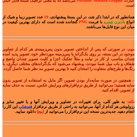
عبارت
Portable Network Graphic
می‌باشد که به معنی گرافیک شبکه قابل حمل
است.
همانطور که در ابتدا ذکر شد، در این بستۀ پیشنهادی،
19
عدد تصویرِ زیبا و شیک از
انواع
بادبزن چینی
، با فرمت
PNG
گنجانده شده است که دارای بهترین کیفیت در
میان این نوع فایل‌ها می‌باشند.
مهم:
در صورتی که پس از انداختن تصویر بدون پس‌زمینه‌ی هر کدام از تصاویر
موجود در این بسته، بر روی بک‌گراند یا پس‌زمینه موردنظر خود، تصویر پدید آمده
چندان مناسب از کار در نیامد و مثلاً تفکیک اجزا و کلیت تصویر چندان واضح و
شفاف و باب میل شما نبودند، پیشنهاد می‌شود که بک‌گراندهای مختلف دیگری، با
رنگ‌ها و طرح‌های متفاوت را امتحان کنید تا بهترین تصویرِ مد نظر شما حاصل گردد.
–
همچنین در صورت سایه‌دار بودن تصویر، اگر مایل به استفاده از تصویر بدون
سایه هستید؛ می‌توانید از طریق نرم‌افزارهای ویرایش عکس، نسبت به حذف سایه
از تصویر، اقدام کنید.
نکته:
به طور کلی، برای تغییرات در تصاویر و ویرایش آنها و یا تغییر سایز و
رزولوشن هر کدام از آنها، می‌توانید به راحتی از طریق نرم‌افزار
فتوشاپ
این کار را
انجام دهید. جدیدترین نسخه این نرم‌افزار را می‌توانید از
اینجا
دانلود نمایید.