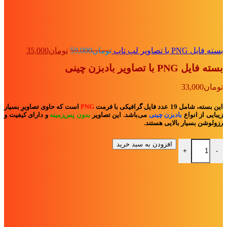
قیمت
قیمت
بسته فایل PNG با تصاویر لپ تاپ
تومان
59,000
تومان
35,000
اصلی:
فعلی:
بسته فایل PNG با تصاویر بادبزن چینی
تومان59,000
تومان35,000.
بود.
تومان
33,000
این بسته، شامل 19 عدد فایل گرافیکی با فرمت
PNG
است که حاوی تصاویرِ بسیار
زیبایی از انواع
بادبزن چینی
می‌باشد. این تصاویر
بدون پس‌زمینه
و
دارای کیفیت و
رزولوشن بسیار بالایی هستند.
بسته فایل PNG با تصاویر بادبزن چینی عدد
افزودن به سبد خرید
+
-