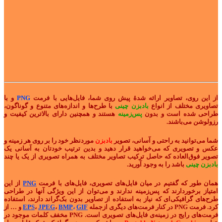
از این روی، تصاویر ارائه شدۀ پیش روی شما، فایل‌هایی با فرمت
PNG
و با
تصاویری مختلف از انواع
بادبزن چینی
با طرح‌ها و اندازه‌های متنوع و گوناگون،
طراحی شده است و بدون
پس‌زمینه
هستند و همچنین دارای بالاترین کیفیت و
رزولوشن می‌باشند.
شما می‌توانید به راحتی و آسانی، تصویر
بادبزن
موردنظر خود را بر روی هر زمینه و
عکس و تصویری که می‌خواهید قرار دهید و بدین ترتیب خودتان به آسانی یک
تصویر فوق‌العاده که حاصل ترکیب تصاویر مختلف به همراه تصویری از یک یا چند
بادبزن چینی
باشد را به وجود آورید.
همان طور که گفتیم در میان فایل‌های تصویری، فایل‌های با فرمت
PNG
از این
امتیاز برخوردارند که پس‌زمینه ندارند و می‌توان از این ویژگی‌ آنها در طراحی
طرح‌های گرافیکی‌ای که نیاز به استفاده از تصاویر بدون بک‌گراند دارند، استفاده
کرد. فرمت PNG در کنار فرمت‌های دیگری ازجمله
GIF
،
BMP
،
JPEG
،
EPS
و … از
فرمت‌های رایج در زمینه‌ی فایل‌های تصویری است. PNG مخفف کلمات موجود در