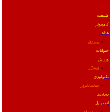
والپیپر
طبیعت
کامپیوتر
غذاها
میوه‌ها
حیوانات
ورزش
فوتبال
تکنولوژی
سخت‌افزار
دیدنی‌ها
اتوموبیل
مسابقه‌ای