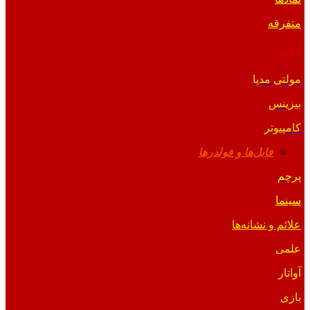
متفرقه
آیکون
مولتی مدیا
بیزینس
کامپیوتر
فایل‌ها و فولدرها
پرچم
سینما
علائم و نشانه‌ها
علمی
آواتار
بازی