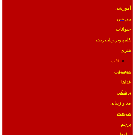
آموزشی
بیزینس
حیوانات
کامپیوتر و اینترنت
هنری
قاب
موسیقی
غذاها
پزشکی
مد و زیبایی
طبیعت
پرچم
نمادها