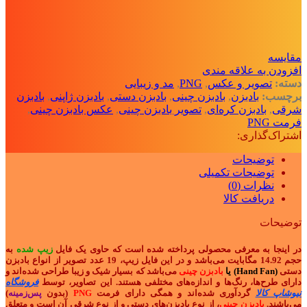
مقايسه
افزودن به علاقه مندی
دسته:
تصویر و عکس
,
PNG
,
مد و زیبایی
برچسب:
بادبزن
,
بادبزن چینی
,
بادبزن دستی
,
بادبزن ژاپنی
,
بادبزن
شرقی
,
بادبزن کره‌ای
,
تصویر بادبزن چینی
,
عکس بادبزن چینی
,
فرمت PNG
اشتراک‌گذاری:
توضیحات
توضیحات تکمیلی
نظرات (0)
دریافت کالا
توضیحات
در اینجا به معرفی محصولی پرداخته شده است که حاوی یک فایل
زیپ شده
به
حجم 14.92 مگابایت می‌باشد و در این فایل زیپ، 19 عدد تصویر از انواع
بادبزن
دستی
(Hand Fan) یا
بادبزن چینی
می‌باشد که بسیار شیک و زیبا طراحی شده‌اند و
دارای طرح‌ها، رنگ‌ها و اندازه‌های مختلفی هستند. این تصاویر، توسط
فروشگاه
نیوشاپ کالا
گردآوری شده‌اند و همگی دارای فرمت
PNG
(بدون
پس‌زمینه
)
می‌باشند.
بادبزن چینی
، از نوع بادبزن‌های دستی و از نوع شرقی آن است و متعلق