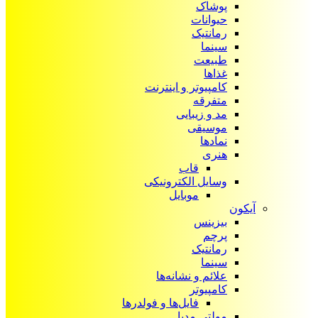
پوشاک
حیوانات
رمانتیک
سینما
طبیعت
غذاها
کامپیوتر و اینترنت
متفرقه
مد و زیبایی
موسیقی
نمادها
هنری
قاب
وسایل الکترونیکی
موبایل
آیکون‌
بیزینس
پرچم
رمانتیک
سینما
علائم و نشانه‌ها
کامپیوتر
فایل‌ها و فولدرها
مولتی مدیا