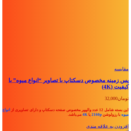
مقايسه
پس زمینه مخصوص دسکتاپ با تصاویر “انواع میوه” با
کیفیت (4K)
تومان
32,000
این بسته شامل 12 عدد والپیپر مخصوص صفحه دسکتاپ و دارای تصاویری از
انواع
میوه
با رزولوشن
2160p
یا
4K
می‌باشد.
افزودن به علاقه مندی