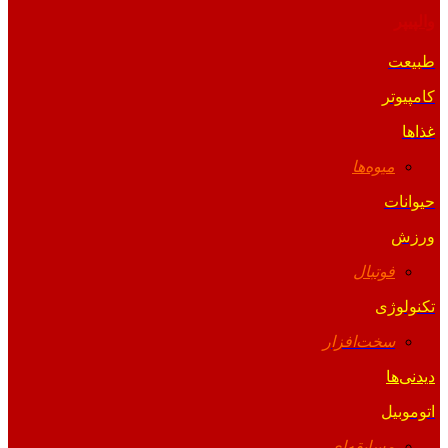
والپیپر
طبیعت
کامپیوتر
غذاها
میوه‌ها
حیوانات
ورزش
فوتبال
تکنولوژی
سخت‌افزار
دیدنی‌ها
اتوموبیل
مسابقه‌ای