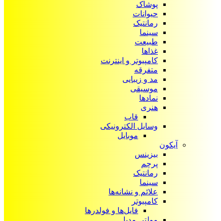
پوشاک
حیوانات
رمانتیک
سینما
طبیعت
غذاها
کامپیوتر و اینترنت
متفرقه
مد و زیبایی
موسیقی
نمادها
هنری
قاب
وسایل الکترونیکی
موبایل
آیکون‌
بیزینس
پرچم
رمانتیک
سینما
علائم و نشانه‌ها
کامپیوتر
فایل‌ها و فولدرها
مولتی مدیا