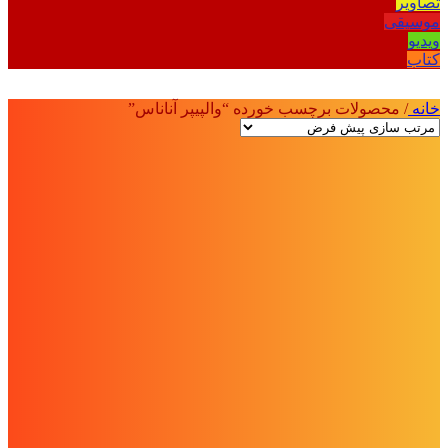
تصاویر
موسیقی
ویدیو
کتاب
خانه
/
محصولات برچسب خورده “والپیپر آناناس”