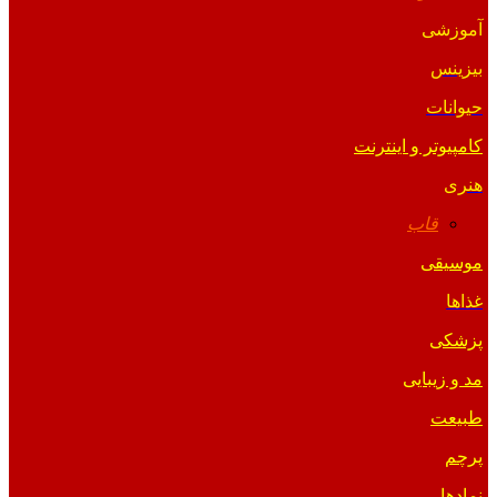
آموزشی
بیزینس
حیوانات
کامپیوتر و اینترنت
هنری
قاب
موسیقی
غذاها
پزشکی
مد و زیبایی
طبیعت
پرچم
نمادها