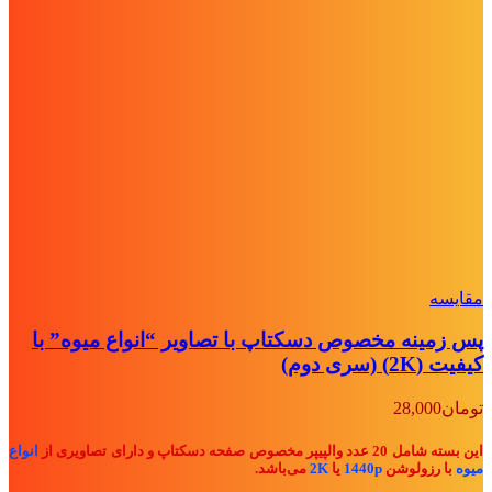
مقايسه
پس زمینه مخصوص دسکتاپ با تصاویر “انواع میوه” با
کیفیت (2K) (سری دوم)
تومان
28,000
این بسته شامل 20 عدد والپیپر مخصوص صفحه دسکتاپ و دارای تصاویری از
انواع
میوه
با رزولوشن
1440p
یا
2K
می‌باشد.