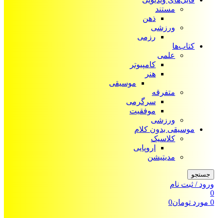
مستند
ذهن
ورزشی
رزمی
کتاب‌ها
علمی
کامپیوتر
هنر
موسیقی
متفرقه
سرگرمی
موفقیت
ورزشی
موسیقی بدون کلام
کلاسیک
اروپایی
مدیتیشن
جستجو
ورود / ثبت نام
0
0
مورد
تومان
0