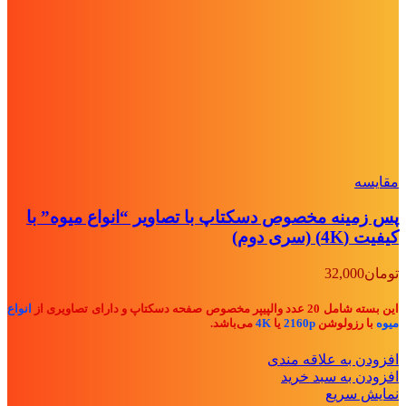
مقايسه
پس زمینه مخصوص دسکتاپ با تصاویر “انواع میوه” با
کیفیت (4K) (سری دوم)
تومان
32,000
این بسته شامل 20 عدد والپیپر مخصوص صفحه دسکتاپ و دارای تصاویری از
انواع
میوه
با رزولوشن
2160p
یا
4K
می‌باشد.
افزودن به علاقه مندی
افزودن به سبد خرید
نمایش سریع