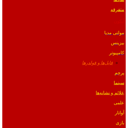
متفرقه
آیکون
مولتی مدیا
بیزینس
کامپیوتر
فایل‌ها و فولدرها
پرچم
سینما
علائم و نشانه‌ها
علمی
آواتار
بازی