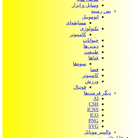
وسایل و ابزار
پس زمینه
اتوموبیل
مسابقه‌ای
تکنولوژی
کامپیوتر
حیوانات
دیدنی‌ها
طبیعت
غذاها
میوه‌ها
فضا
کامپیوتر
ورزش
فوتبال
دیگر فرمت‌ها
AI
CSH
ICNS
ICO
PNG
SVG
والپیپر موبایل
فایل‌های ویدیویی