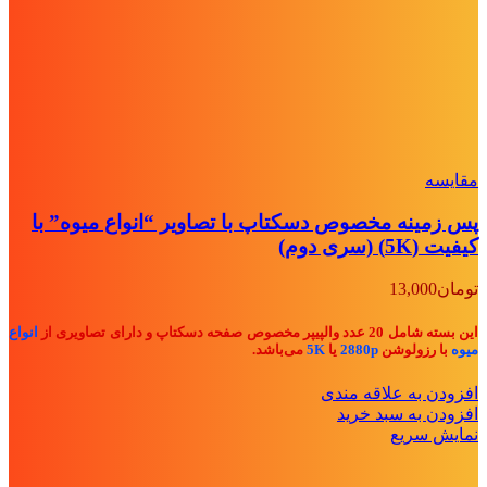
مقايسه
پس زمینه مخصوص دسکتاپ با تصاویر “انواع میوه” با
کیفیت (5K) (سری دوم)
تومان
13,000
این بسته شامل 20 عدد والپیپر مخصوص صفحه دسکتاپ و دارای تصاویری از
انواع
میوه
با رزولوشن
2880p
یا
5K
می‌باشد.
افزودن به علاقه مندی
افزودن به سبد خرید
نمایش سریع