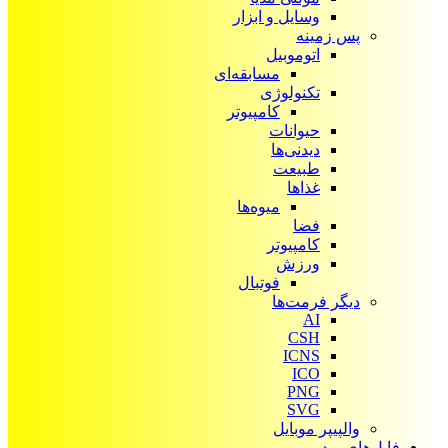
وسایل و ابزار
پس زمینه
اتوموبیل
مسابقه‌ای
تکنولوژی
کامپیوتر
حیوانات
دیدنی‌ها
طبیعت
غذاها
میوه‌ها
فضا
کامپیوتر
ورزش
فوتبال
دیگر فرمت‌ها
AI
CSH
ICNS
ICO
PNG
SVG
والپیپر موبایل
فایل‌های ویدیویی