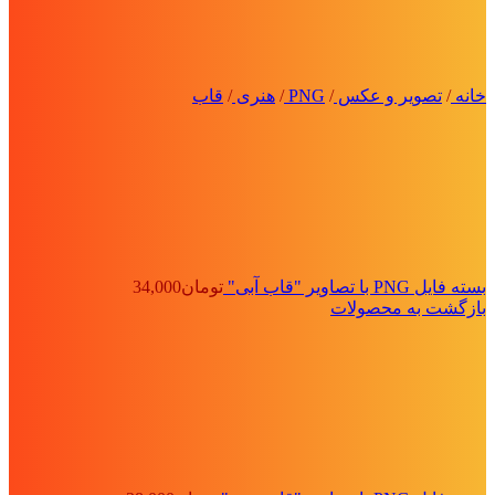
خانه
/
تصویر و عکس
/
PNG
/
هنری
/
قاب
بسته فایل PNG با تصاویر "قاب آبی"
تومان
34,000
بازگشت به محصولات