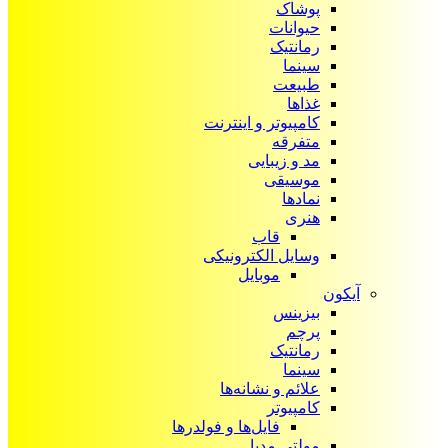
پوشاک
حیوانات
رمانتیک
سینما
طبیعت
غذاها
کامپیوتر و اینترنت
متفرقه
مد و زیبایی
موسیقی
نمادها
هنری
قاب
وسایل الکترونیکی
موبایل
آیکون‌
بیزینس
پرچم
رمانتیک
سینما
علائم و نشانه‌ها
کامپیوتر
فایل‌ها و فولدرها
مولتی مدیا