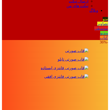
ارسال تیکت
تیکت های من
وبلاگ
منو
تصاویر
موسیقی
ویدیو
کتاب
-36%