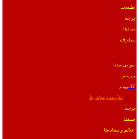
طبیعت
پرچم
نمادها
متفرقه
آیکون
مولتی مدیا
بیزینس
کامپیوتر
فایل‌ها و فولدرها
پرچم
سینما
علائم و نشانه‌ها