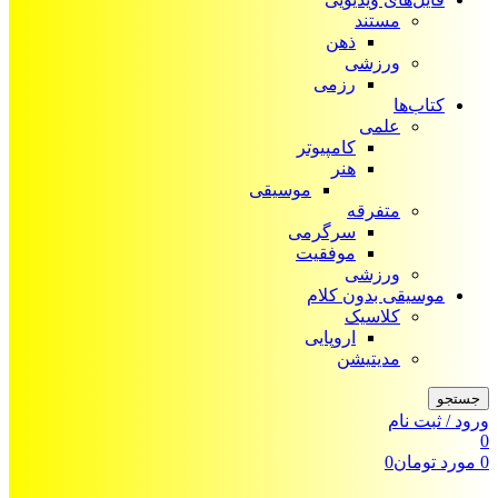
مستند
ذهن
ورزشی
رزمی
کتاب‌ها
علمی
کامپیوتر
هنر
موسیقی
متفرقه
سرگرمی
موفقیت
ورزشی
موسیقی بدون کلام
کلاسیک
اروپایی
مدیتیشن
جستجو
ورود / ثبت نام
0
0
مورد
تومان
0