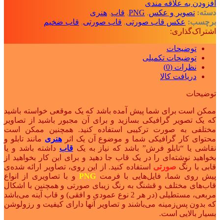
افزودن به علاقه مندی
دسته:
تصویر و عکس
,
PNG
,
قاب
,
هنری
برچسب:
عکس قاب صورتی
,
قاب صورتی
,
قاب ضخیم
اشتراک‌گذاری:
توضیحات
توضیحات تکمیلی
نظرات (0)
دریافت کالا
توضیحات
ممکن است برای شما پیش آمده باشد که یک موقعی خواسته باشید
که یک تصویر گرافیکی بسازید و برای آن مجبور باشید از تصاویر
مختلفی به صورت ترکیبی استفاده کنید. همچنین ممکن است
محتوای کار گرافیکی شما و موضوع آن یک اثر
هنری
مانند تابلو و
نقاشی یا “تابلو فرش” باشد که نیاز به یک
قاب
داشته باشد و یا
بخواهید نوشته‌ای را در یک قاب جا دهید و برای این کار بخواهید از
قابی با رنگ
صورتی
استفاده کنید. از این روی، تصاویر ارائه شده‌ی
پیش روی شما، فایل‌هایی با فرمت
PNG
و با تصاویری از انواع
قاب‌های مختلف و قشنگ به رنگ زیبای صورتی و همچنین با اشکال
مربعی، مستطیلی (در هر 2 نوع عمودی و افقی) و قاب آینه می‌باشد
که بدون پس‌زمینه می‌باشند و تصاویر آنها دارای کیفیت و رزولوشن
بسیار بالایی است.