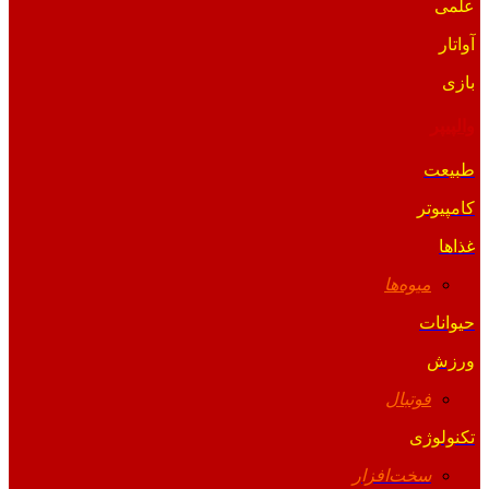
علمی
آواتار
بازی
والپیپر
طبیعت
کامپیوتر
غذاها
میوه‌ها
حیوانات
ورزش
فوتبال
تکنولوژی
سخت‌افزار