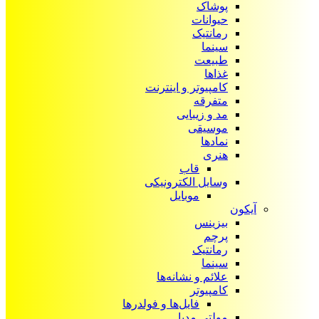
پوشاک
حیوانات
رمانتیک
سینما
طبیعت
غذاها
کامپیوتر و اینترنت
متفرقه
مد و زیبایی
موسیقی
نمادها
هنری
قاب
وسایل الکترونیکی
موبایل
آیکون‌
بیزینس
پرچم
رمانتیک
سینما
علائم و نشانه‌ها
کامپیوتر
فایل‌ها و فولدرها
مولتی مدیا