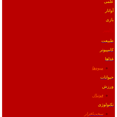
علمی
آواتار
بازی
والپیپر
طبیعت
کامپیوتر
غذاها
میوه‌ها
حیوانات
ورزش
فوتبال
تکنولوژی
سخت‌افزار