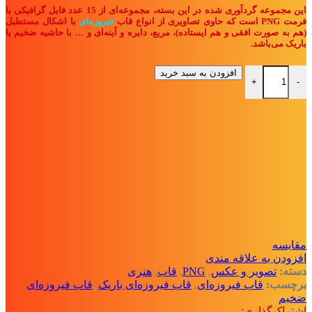
این مجموعه گردآوری شده در این بسته، مجموعه‌ای از 15 عدد فایل گرافیکی با
فرمت PNG است که حاوی تصاویری از انواع قاب‌
فیروزه‌ای
با اشکال مستطیل
(هم به صورت افقی و هم ایستاده)، مربع، دایره و آینه‌ای و … با حاشیه ضخیم یا
باریک می‌باشد.
بسته فایل PNG با تصاویر "قاب فیروزه‌ای" عدد
افزودن به سبد خرید
+
-
مقايسه
افزودن به علاقه مندی
دسته:
تصویر و عکس
,
PNG
,
قاب
,
هنری
برچسب:
قاب فیروزه‌ای
,
قاب فیروزه‌ای باریک
,
قاب فیروزه‌ای
ضخیم
اشتراک‌گذاری: