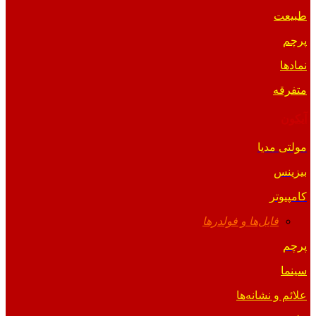
طبیعت
پرچم
نمادها
متفرقه
آیکون
مولتی مدیا
بیزینس
کامپیوتر
فایل‌ها و فولدرها
پرچم
سینما
علائم و نشانه‌ها