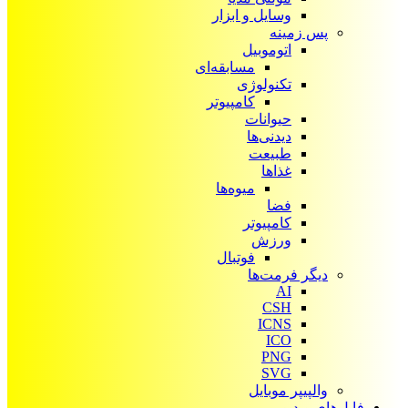
وسایل و ابزار
پس زمینه
اتوموبیل
مسابقه‌ای
تکنولوژی
کامپیوتر
حیوانات
دیدنی‌ها
طبیعت
غذاها
میوه‌ها
فضا
کامپیوتر
ورزش
فوتبال
دیگر فرمت‌ها
AI
CSH
ICNS
ICO
PNG
SVG
والپیپر موبایل
فایل‌های ویدیویی