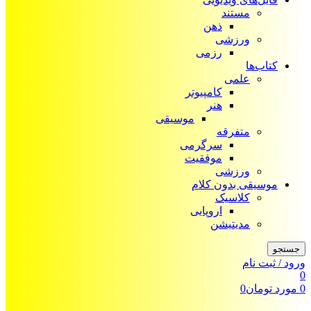
مستند
ذهن
ورزشی
رزمی
کتاب‌ها
علمی
کامپیوتر
هنر
موسیقی
متفرقه
سرگرمی
موفقیت
ورزشی
موسیقی بدون کلام
کلاسیک
اروپایی
مدیتیشن
جستجو
ورود / ثبت نام
0
0
مورد
تومان
0