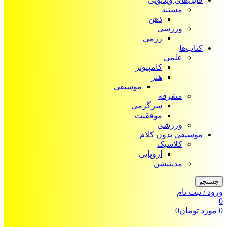
مستند
ذهن
ورزشی
رزمی
کتاب‌ها
علمی
کامپیوتر
هنر
موسیقی
متفرقه
سرگرمی
موفقیت
ورزشی
موسیقی بدون کلام
کلاسیک
اروپایی
مدیتیشن
جستجو
ورود / ثبت نام
0
0
مورد
تومان
0