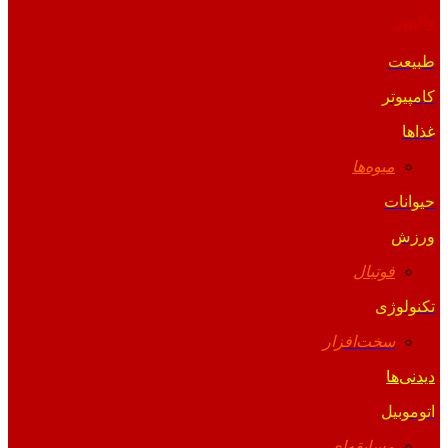
والپیپر
طبیعت
کامپیوتر
غذاها
میوه‌ها
حیوانات
ورزش
فوتبال
تکنولوژی
سخت‌افزار
دیدنی‌ها
اتوموبیل
مسابقه‌ای