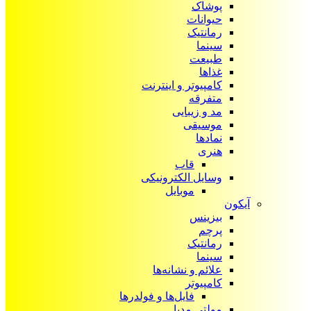
پوشاک
حیوانات
رمانتیک
سینما
طبیعت
غذاها
کامپیوتر و اینترنت
متفرقه
مد و زیبایی
موسیقی
نمادها
هنری
قاب
وسایل الکترونیکی
موبایل
آیکون‌
بیزینس
پرچم
رمانتیک
سینما
علائم و نشانه‌ها
کامپیوتر
فایل‌ها و فولدرها
مولتی مدیا