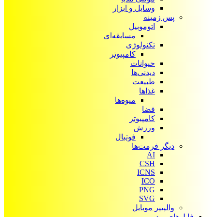
وسایل و ابزار
پس زمینه
اتوموبیل
مسابقه‌ای
تکنولوژی
کامپیوتر
حیوانات
دیدنی‌ها
طبیعت
غذاها
میوه‌ها
فضا
کامپیوتر
ورزش
فوتبال
دیگر فرمت‌ها
AI
CSH
ICNS
ICO
PNG
SVG
والپیپر موبایل
فایل‌های ویدیویی