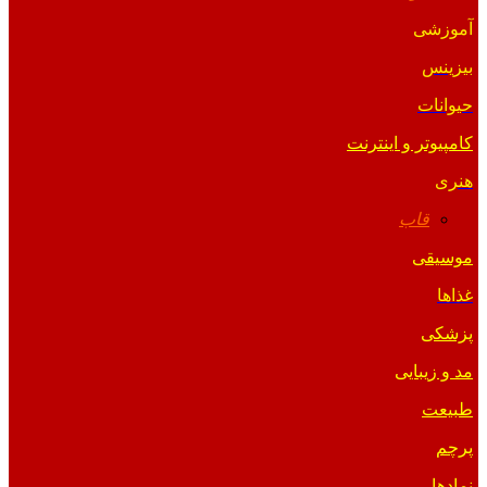
آموزشی
بیزینس
حیوانات
کامپیوتر و اینترنت
هنری
قاب
موسیقی
غذاها
پزشکی
مد و زیبایی
طبیعت
پرچم
نمادها