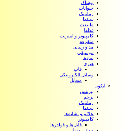
پوشاک
حیوانات
رمانتیک
سینما
طبیعت
غذاها
کامپیوتر و اینترنت
متفرقه
مد و زیبایی
موسیقی
نمادها
هنری
قاب
وسایل الکترونیکی
موبایل
آیکون‌
بیزینس
پرچم
رمانتیک
سینما
علائم و نشانه‌ها
کامپیوتر
فایل‌ها و فولدرها
مولتی مدیا