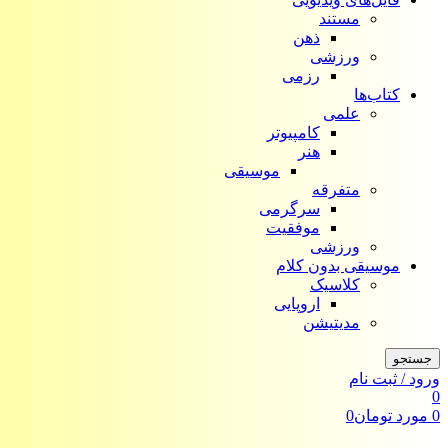
مستند
ذهن
ورزشی
رزمی
کتاب‌ها
علمی
کامپیوتر
هنر
موسیقی
متفرقه
سرگرمی
موفقیت
ورزشی
موسیقی بدون کلام
کلاسیک
اروپایی
مدیتیشن
جستجو
ورود / ثبت نام
0
0
مورد
تومان
0