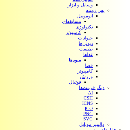
وسایل و ابزار
پس زمینه
اتوموبیل
مسابقه‌ای
تکنولوژی
کامپیوتر
حیوانات
دیدنی‌ها
طبیعت
غذاها
میوه‌ها
فضا
کامپیوتر
ورزش
فوتبال
دیگر فرمت‌ها
AI
CSH
ICNS
ICO
PNG
SVG
والپیپر موبایل
فایل‌های ویدیویی