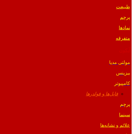
طبیعت
پرچم
نمادها
متفرقه
آیکون
مولتی مدیا
بیزینس
کامپیوتر
فایل‌ها و فولدرها
پرچم
سینما
علائم و نشانه‌ها