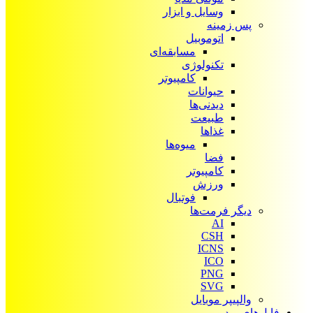
وسایل و ابزار
پس زمینه
اتوموبیل
مسابقه‌ای
تکنولوژی
کامپیوتر
حیوانات
دیدنی‌ها
طبیعت
غذاها
میوه‌ها
فضا
کامپیوتر
ورزش
فوتبال
دیگر فرمت‌ها
AI
CSH
ICNS
ICO
PNG
SVG
والپیپر موبایل
فایل‌های ویدیویی