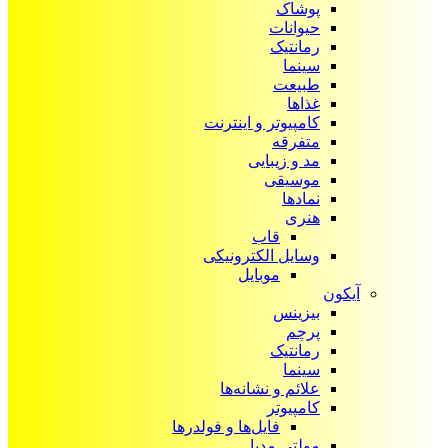
پوشاک
حیوانات
رمانتیک
سینما
طبیعت
غذاها
کامپیوتر و اینترنت
متفرقه
مد و زیبایی
موسیقی
نمادها
هنری
قاب
وسایل الکترونیکی
موبایل
آیکون‌
بیزینس
پرچم
رمانتیک
سینما
علائم و نشانه‌ها
کامپیوتر
فایل‌ها و فولدرها
مولتی مدیا