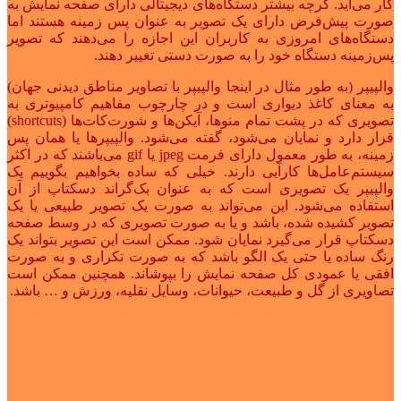
کار می‌آید. گرچه بیشتر دستگاه‌های دیجیتالی دارای صفحه نمایش به
صورت پیش‌فرض دارای یک تصویر به عنوان پس زمینه هستند اما
دستگاه‌های امروزی به کاربران این اجازه را می‌دهند که تصویر
پس‌زمینه دستگاه خود را به صورت دستی تغییر دهند.
والپیپر (به طور مثال در اینجا والپیپر با تصاویر مناطق دیدنی جهان)
به معنای کاغذ دیواری است و در چارچوب مفاهیم کامپیوتری به
تصویری که در پشت تمام منوها، آیکن‌ها و شورت‌کات‌ها (shortcuts)
قرار دارد و نمایان می‌شود، گفته می‌شود. والپیپرها یا همان پس
زمینه، به طور معمول دارای فرمت jpeg یا gif می‌باشند که در اکثر
سیستم‌عامل‌ها کارآیی دارند. خیلی که ساده بخواهیم بگوییم یک
والپیپر یک تصویری است که به عنوان بک‌گراند دسکتاپ از آن
استفاده می‌شود. این می‌تواند به صورت یک تصویر طبیعی یا یک
تصویر کشیده شده، باشد و یا به صورت تصویری که در وسط صفحه
دسکتاپ قرار می‌گیرد نمایان شود. ممکن است این تصویر بتواند یک
رنگ ساده یا حتی یک الگو باشد که به صورت تکراری و به صورت
افقی یا عمودی کل صفحه نمایش را بپوشاند. همچنین ممکن است
تصاویری از گل و طبیعت، حیوانات، وسایل نقلیه، ورزش و … باشد.