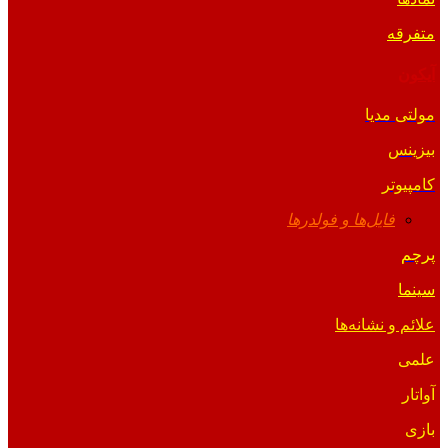
متفرقه
آیکون
مولتی مدیا
بیزینس
کامپیوتر
فایل‌ها و فولدرها
پرچم
سینما
علائم و نشانه‌ها
علمی
آواتار
بازی