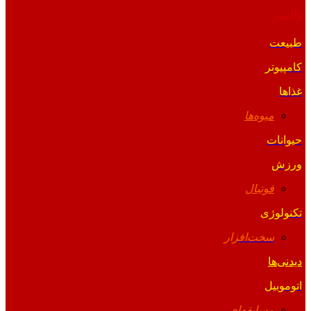
والپیپر
طبیعت
کامپیوتر
غذاها
میوه‌ها
حیوانات
ورزش
فوتبال
تکنولوژی
سخت‌افزار
دیدنی‌ها
اتوموبیل
مسابقه‌ای