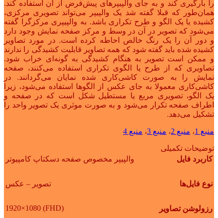
را بارگیری کند و به جای والپیپرهای پیش‌فرض از آن استفاده کند.
همان‌طور که قبلا گفته شد یک والپیپر می‌تواند تصویری مرکزی،
کشیده یا یک الگو و طرح تکراری باشد. به والپیپری مرکزگرا گفته
می‌شود که تصویر در آن در وسط و مرکز صفحه نمایش وجود دارد
و دور آن را یک رنگ خالص احاطه کرده است. در مورد تصاویر
کشیده شده باید گفته شود که همه تصاویر قابلیت کشیدگی را ندارند
و ممکن است تصویر به هنگام کشیدگی به گونه‌ای خراب شود.
تصاویری که از طرح یا الگوی تکراری استفاده می‌کنند، صفحه
نمایش را به صورت کاشی‌کاری شده نمایان می‌گردانند. در
کاشی‌کاری معمولا به جای عکس از الگوها استفاده می‌شود، زیرا
یک الگو، تصویری مربع یا مستطیل شکل است که در صفحه و
اطراف صفحه تکرار می‌شود و به صورت موثری یک تصویر واحد را
تشکیل می‌دهد.
منبع 1
،
منبع 2
،
منبع 3
،
منبع 4
توضیحات تکمیلی
کاربرد فایل
والپیپر مخصوص صفحه دسکتاپ کامپیوتر
نوع فایل‌ها
تصویر – عکس
(FHD) 1920×1080
رزولوشن تصاویر