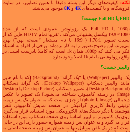
نکته:
کیفیت‌های دیگر این بسته دقیقا با همین تصاویر، در سایت
فروشگاه، و با کیفیت‌های
4K
و
8K
موجود می‌باشند.
FHD یا Full HD چیست؟
1080p یا Full HD یک رزولوشن عمودی است که از تعداد
1080×1920 پیکسل پشتیبانی می‌کند . تقریبا تمام HDTV‌ هایی که از
نسبت تصویر 1.78:1 ( 16:9 با نام مستعار “صفحه پهن”) بهره
می‌برند، این وضوح تصویر را به کار برده‌اند. برخی از افراد به اشتباه
فکر می کنند که 1080p همان 1k است که کاملا نادرست است. در
واقع رزولوشنی با نام 1k اصلا وجود ندارد.
والپیپر چیست؟
یک والپیپر (Wallpaper) یا “بک گراند” (Background) [که با نام هایی
مانند والپیپر دسکتاپ (Desktop Wallpaper)، بک گراند دسکتاپ
(Desktop Background)، تصویر دسکتاپ (Desktop Picture یا Desktop
Image) در زمینه کامپیوتر، شناخته می‌شود.] یک تصویر یا عکس
دیجیتالی (image یا photo) از چیزی است که به عنوان یک پس زمینه
تزئینی رابط کاربری گرافیکی در صفحه نمایش کامپیوتر، تلفن
هوشمند یا دیگر دستگاه‌های الکترونیکی مورد استفاده قرار می‌گیرد.
روی یک کامپیوتر، والپیپر اساساً روی صفحه دسکتاپ مورد استفاده
قرار می‌گیرد و به عنوان پس زمینه همواره حضور دارد. این در حالی
است که در یک تلفن موبایل تنها به عنوان پس زمینه صفحه اصلی به