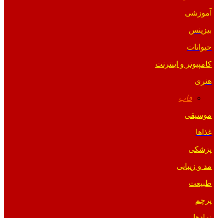
آموزشی
بیزینس
حیوانات
کامپیوتر و اینترنت
هنری
قاب
موسیقی
غذاها
پزشکی
مد و زیبایی
طبیعت
پرچم
نمادها