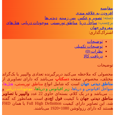
مقايسه
افزودن به علاقه مندی
دسته:
تصویر و عکس
,
پس زمینه
,
دیدنی‌ها
برچسب:
ساحل دریا
,
مناطق توریستی
,
موجودات دریایی
,
هتل‌های
معروف جهان
اشتراک‌گذاری:
توضیحات
توضیحات تکمیلی
نظرات (0)
دریافت کالا
توضیحات
محصولی که ملاحظه می‌کنید دربرگیرنده تعدادی والپیپر یا بک‌گراند
مختلف، مخصوص صفحه
دسکتاپ
می‌باشد که دارای تصاویری از
مناطق دیدنی جهان
است که شامل انواع
مناطق توریستی
،
هتل‌ها
،
سواحل اقیانوس و دریاها
،
زیر اقیانوس و دریاها
،
موجودات دریایی
و
… می‌باشد و در یک کلام، بسته‌ای حاوی 22 عدد
والپیپر با تصاویر
مناطق دیدنی جهان
با کیفیت
فول اچ‌دی
است. همانطور که گفته
شد، این تصاویر دارای کیفیت Full High Definition یا همان F
HD
هستند که دارای رزولوشن 1080×1920 می‌باشند.