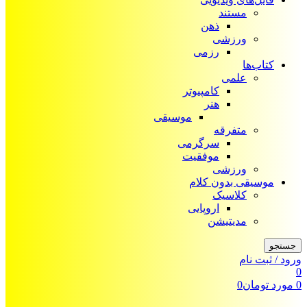
مستند
ذهن
ورزشی
رزمی
کتاب‌ها
علمی
کامپیوتر
هنر
موسیقی
متفرقه
سرگرمی
موفقیت
ورزشی
موسیقی بدون کلام
کلاسیک
اروپایی
مدیتیشن
جستجو
ورود / ثبت نام
0
0
مورد
تومان
0