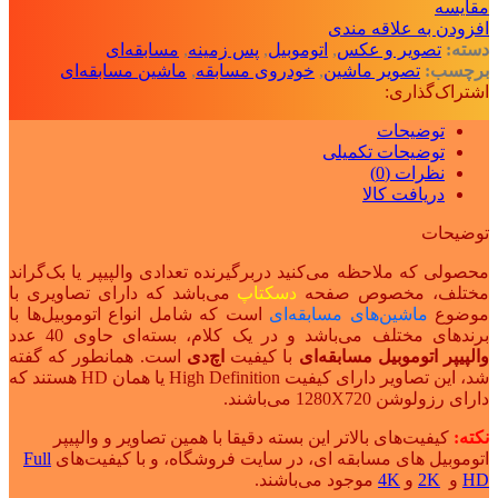
مقايسه
افزودن به علاقه مندی
دسته:
تصویر و عکس
,
اتوموبیل
,
پس زمینه
,
مسابقه‌ای
برچسب:
تصویر ماشین
,
خودروی مسابقه
,
ماشین مسابقه‌ای
اشتراک‌گذاری:
توضیحات
توضیحات تکمیلی
نظرات (0)
دریافت کالا
توضیحات
محصولی که ملاحظه می‌کنید دربرگیرنده تعدادی والپیپر یا بک‌گراند
مختلف، مخصوص صفحه
دسکتاپ
می‌باشد که دارای تصاویری با
موضوع
ماشین‌های مسابقه‌ای
است که شامل انواع اتوموبیل‌ها با
برندهای مختلف می‌باشد و در یک کلام، بسته‌ای حاوی 40 عدد
والپیپر اتوموبیل مسابقه‌ای
با کیفیت
اچ‌دی
است. همانطور که گفته
شد، این تصاویر دارای کیفیت High Definition یا همان
HD
هستند که
دارای رزولوشن 1280X720 می‌باشند.
نکته:
کیفیت‌های بالاتر این بسته دقیقا با همین تصاویر و والپیپر
اتوموبیل های مسابقه ای، در سایت فروشگاه، و با کیفیت‌های
Full
HD
و
2K
و
4K
موجود می‌باشند.