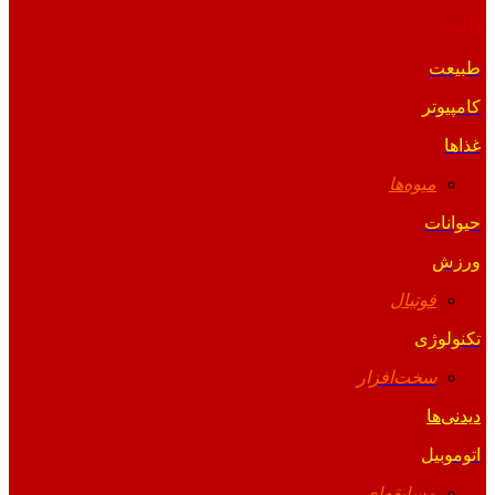
والپیپر
طبیعت
کامپیوتر
غذاها
میوه‌ها
حیوانات
ورزش
فوتبال
تکنولوژی
سخت‌افزار
دیدنی‌ها
اتوموبیل
مسابقه‌ای