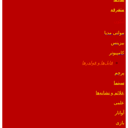
متفرقه
آیکون
مولتی مدیا
بیزینس
کامپیوتر
فایل‌ها و فولدرها
پرچم
سینما
علائم و نشانه‌ها
علمی
آواتار
بازی