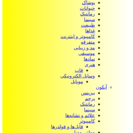
پوشاک
حیوانات
رمانتیک
سینما
طبیعت
غذاها
کامپیوتر و اینترنت
متفرقه
مد و زیبایی
موسیقی
نمادها
هنری
قاب
وسایل الکترونیکی
موبایل
آیکون‌
بیزینس
پرچم
رمانتیک
سینما
علائم و نشانه‌ها
کامپیوتر
فایل‌ها و فولدرها
مولتی مدیا