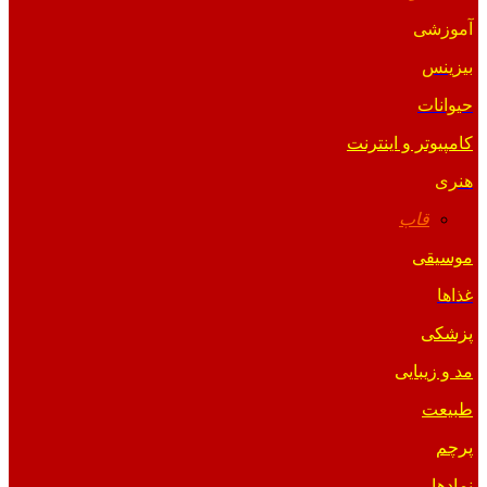
آموزشی
بیزینس
حیوانات
کامپیوتر و اینترنت
هنری
قاب
موسیقی
غذاها
پزشکی
مد و زیبایی
طبیعت
پرچم
نمادها