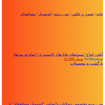
خانه
/
تصویر و عکس
/
پس زمینه
/
اتوموبیل
/
مسابقه‌ای
آیکون انواع "پسوندهای فایل‌های کامپیوتری" (تمام فرمت‌ها)
قیمت
قیمت
تومان
70,000
تومان
35,000
اصلی:
فعلی:
بازگشت به محصولات
تومان70,000
تومان35,000.
بود.
پس زمینه مخصوص دسکتاپ با تصاویر "اتوموبیل مسابقه‌ای" با