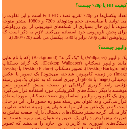
کیفیت HD یا 720p چیست؟
تعداد پیکسل‌ها در 720p تقریبا نصف Full HD است و این تفاوت را
می توانید با مقایسه‌ی حجم ویدئوهای 720p و 1080p بیشتر متوجه
شوید. با این حال بسیاری ار شبکه‌های تلویزیونی از این رزولوشن
برای پخش تلویزیونی خود استفاده می‌کنند. لازم به ذکر است که
رزولوشن افقی 720p برابر با 1280 پیکسل می باشد (720×1280).
والپیپر چیست؟
یک والپیپر (Wallpaper) یا “بک گراند” (Background) [که با نام هایی
مانند والپیپر دسکتاپ (Desktop Wallpaper)، بک گراند دسکتاپ
(Desktop Background)، تصویر دسکتاپ (Desktop Picture یا Desktop
Image) در زمینه کامپیوتر، شناخته می‌شود.] یک تصویر یا عکس
دیجیتالی (image یا photo) از چیزی است که به عنوان یک پس زمینه
تزئینی رابط کاربری گرافیکی در صفحه نمایش کامپیوتر، تلفن
هوشمند یا دیگر دستگاه‌های الکترونیکی مورد استفاده قرار می‌گیرد.
روی یک کامپیوتر، والپیپر اساساً روی صفحه دسکتاپ مورد استفاده
قرار می‌گیرد و به عنوان پس زمینه همواره حضور دارد. این در حالی
است که در یک تلفن موبایل تنها به عنوان پس زمینه صفحه اصلی به
کار می‌آید. گرچه بیشتر دستگاه‌های دیجیتالی دارای صفحه نمایش به
صورت پیش‌فرض دارای یک تصویر به عنوان پس زمینه هستند اما
دستگاه‌های امروزی به کاربران این اجازه را می‌دهند که تصویر
پس‌زمینه دستگاه خود را به صورت دستی تغییر دهند.