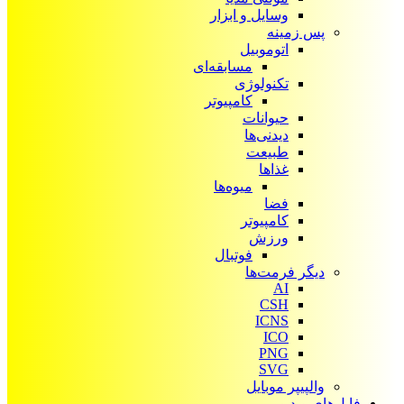
وسایل و ابزار
پس زمینه
اتوموبیل
مسابقه‌ای
تکنولوژی
کامپیوتر
حیوانات
دیدنی‌ها
طبیعت
غذاها
میوه‌ها
فضا
کامپیوتر
ورزش
فوتبال
دیگر فرمت‌ها
AI
CSH
ICNS
ICO
PNG
SVG
والپیپر موبایل
فایل‌های ویدیویی