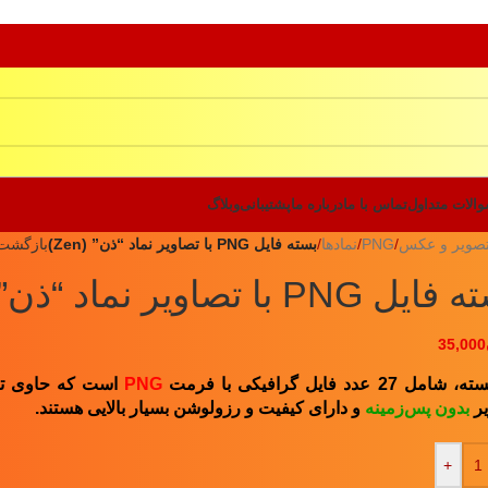
الات متداول
تماس با ما
درباره ما
پشتیبانی
وبلاگ
صویر و عکس
/
PNG
/
نمادها
/
بسته فایل PNG با تصاویر نماد “ذن” (Zen)
بازگشت
 PNG با تصاویر نماد “ذن” (Zen)
35,000
مل 27 عدد فایل گرافیکی با فرمت
PNG
است که حاوی تصا
یر
بدون پس‌زمینه
و
دارای کیفیت و رزولوشن بسیار بالایی هستند.
+