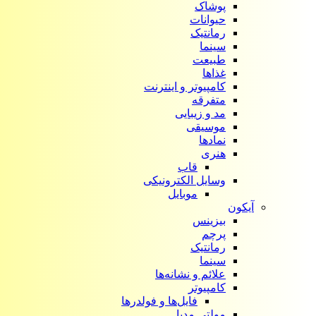
پوشاک
حیوانات
رمانتیک
سینما
طبیعت
غذاها
کامپیوتر و اینترنت
متفرقه
مد و زیبایی
موسیقی
نمادها
هنری
قاب
وسایل الکترونیکی
موبایل
آیکون‌
بیزینس
پرچم
رمانتیک
سینما
علائم و نشانه‌ها
کامپیوتر
فایل‌ها و فولدرها
مولتی مدیا