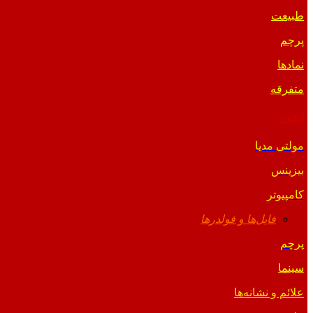
طبیعت
پرچم
نمادها
متفرقه
آیکون
مولتی مدیا
بیزینس
کامپیوتر
فایل‌ها و فولدرها
پرچم
سینما
علائم و نشانه‌ها