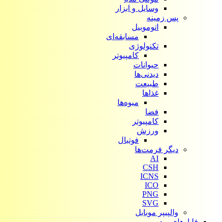
وسایل و ابزار
پس زمینه
اتوموبیل
مسابقه‌ای
تکنولوژی
کامپیوتر
حیوانات
دیدنی‌ها
طبیعت
غذاها
میوه‌ها
فضا
کامپیوتر
ورزش
فوتبال
دیگر فرمت‌ها
AI
CSH
ICNS
ICO
PNG
SVG
والپیپر موبایل
فایل‌های ویدیویی