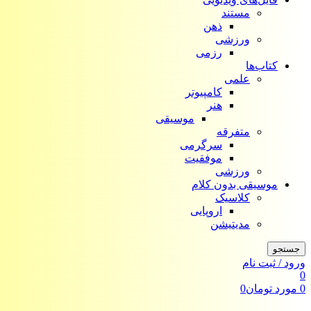
مستند
ذهن
ورزشی
رزمی
کتاب‌ها
علمی
کامپیوتر
هنر
موسیقی
متفرقه
سرگرمی
موفقیت
ورزشی
موسیقی بدون کلام
کلاسیک
اروپایی
مدیتیشن
جستجو
ورود / ثبت نام
0
0
مورد
تومان
0