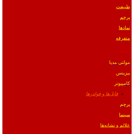
طبیعت
پرچم
نمادها
متفرقه
آیکون
مولتی مدیا
بیزینس
کامپیوتر
فایل‌ها و فولدرها
پرچم
سینما
علائم و نشانه‌ها