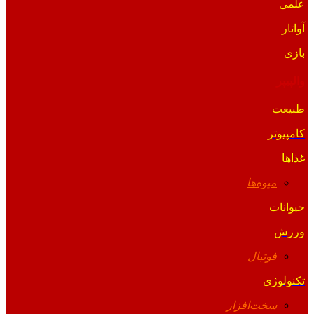
علمی
آواتار
بازی
والپیپر
طبیعت
کامپیوتر
غذاها
میوه‌ها
حیوانات
ورزش
فوتبال
تکنولوژی
سخت‌افزار