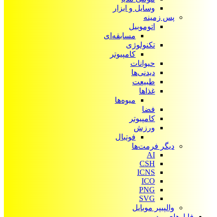
وسایل و ابزار
پس زمینه
اتوموبیل
مسابقه‌ای
تکنولوژی
کامپیوتر
حیوانات
دیدنی‌ها
طبیعت
غذاها
میوه‌ها
فضا
کامپیوتر
ورزش
فوتبال
دیگر فرمت‌ها
AI
CSH
ICNS
ICO
PNG
SVG
والپیپر موبایل
فایل‌های ویدیویی