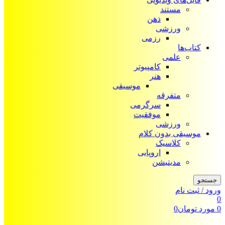
مستند
ذهن
ورزشی
رزمی
کتاب‌ها
علمی
کامپیوتر
هنر
موسیقی
متفرقه
سرگرمی
موفقیت
ورزشی
موسیقی بدون کلام
کلاسیک
اروپایی
مدیتیشن
جستجو
ورود / ثبت نام
0
0
مورد
تومان
0