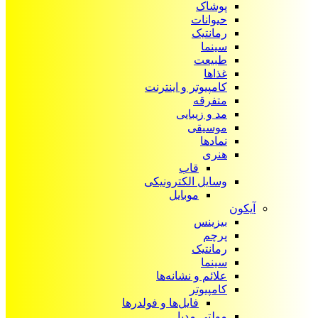
پوشاک
حیوانات
رمانتیک
سینما
طبیعت
غذاها
کامپیوتر و اینترنت
متفرقه
مد و زیبایی
موسیقی
نمادها
هنری
قاب
وسایل الکترونیکی
موبایل
آیکون‌
بیزینس
پرچم
رمانتیک
سینما
علائم و نشانه‌ها
کامپیوتر
فایل‌ها و فولدرها
مولتی مدیا