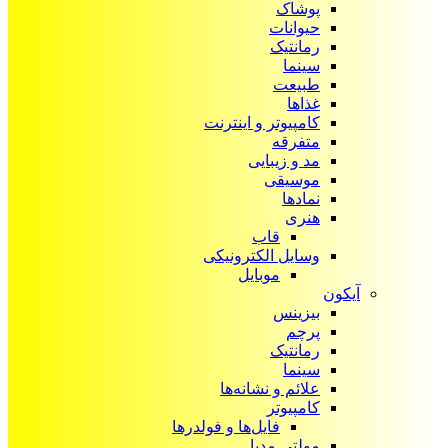
پوشاک
حیوانات
رمانتیک
سینما
طبیعت
غذاها
کامپیوتر و اینترنت
متفرقه
مد و زیبایی
موسیقی
نمادها
هنری
قاب
وسایل الکترونیکی
موبایل
آیکون‌
بیزینس
پرچم
رمانتیک
سینما
علائم و نشانه‌ها
کامپیوتر
فایل‌ها و فولدرها
مولتی مدیا