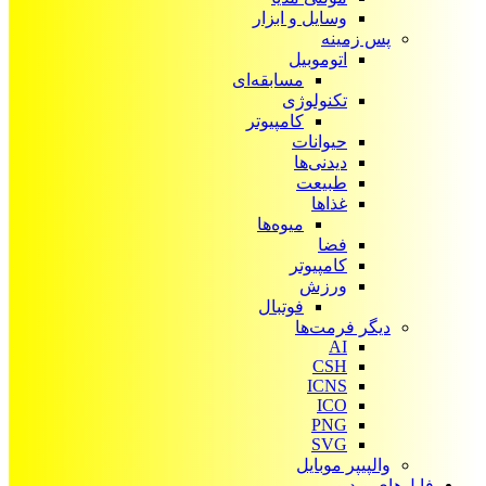
وسایل و ابزار
پس زمینه
اتوموبیل
مسابقه‌ای
تکنولوژی
کامپیوتر
حیوانات
دیدنی‌ها
طبیعت
غذاها
میوه‌ها
فضا
کامپیوتر
ورزش
فوتبال
دیگر فرمت‌ها
AI
CSH
ICNS
ICO
PNG
SVG
والپیپر موبایل
فایل‌های ویدیویی