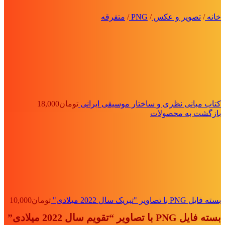
خانه
/
تصویر و عکس
/
PNG
/
متفرقه
کتاب مبانی نظری و ساختار موسیقی ایرانی
تومان
18,000
بازگشت به محصولات
بسته فایل PNG با تصاویر "تبریک سال 2022 میلادی"
تومان
10,000
بسته فایل PNG با تصاویر “تقویم سال 2022 میلادی”