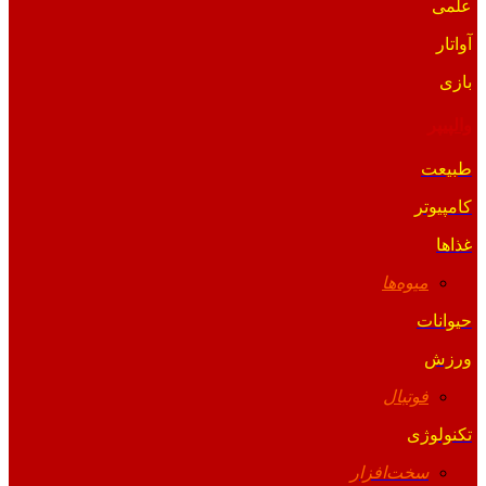
علمی
آواتار
بازی
والپیپر
طبیعت
کامپیوتر
غذاها
میوه‌ها
حیوانات
ورزش
فوتبال
تکنولوژی
سخت‌افزار