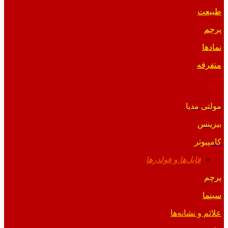
طبیعت
پرچم
نمادها
متفرقه
آیکون
مولتی مدیا
بیزینس
کامپیوتر
فایل‌ها و فولدرها
پرچم
سینما
علائم و نشانه‌ها