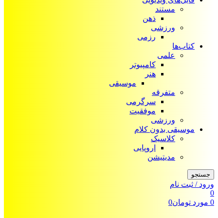
مستند
ذهن
ورزشی
رزمی
کتاب‌ها
علمی
کامپیوتر
هنر
موسیقی
متفرقه
سرگرمی
موفقیت
ورزشی
موسیقی بدون کلام
کلاسیک
اروپایی
مدیتیشن
جستجو
ورود / ثبت نام
0
0
مورد
تومان
0