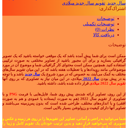
سال جدید
,
تقویم سال جدید میلادی
اشتراک‌گذاری:
توضیحات
توضیحات تکمیلی
نظرات (0)
دریافت کالا
توضیحات
ممکن است برای شما پیش آمده باشد که یک موقعی خواسته باشید که یک تصویر
گرافیکی بسازید و برای آن مجبور باشید از تصاویر مختلفی به صورت ترکیبی
استفاده کنید. همچنین ممکن است محتوای کار گرافیکی شما و موضوع آن در مورد
موضوعاتی مانند رویدادها و یا تعطیلات هفته باشد که در این میان تقویم سال‌های
مختلف به کمک می‌آیند، به خصوص که در مورد شروع یک
سال جدید
باشد و با توجه
به در پیش بودن
سال 2022
میلادی، در این میان نیاز به تصاویری که بر روی آنها
تقویم سال 2022 میلادی
قرار داده شده باشد، داشته باشید.
از این روی، تصاویر ارائه شده‌ی پیش روی شما، فایل‌هایی با فرمت
PNG
و با
تصاویری از تقویم سال 2022 (هم به صورت ایستاده یا عمودی و هم به صورت
افقی) و با اندازه‌های مختلف، طراحی شده است که بدون پس‌زمینه می‌باشند و
تصاویر آنها دارای کیفیت و رزولوشن بسیار بالایی است.
شما می‌توانید به راحتی و آسانی، تصاویر این تقویم‌ها را بر روی هر زمینه و عکس و
تصویری که می‌خواهید قرار دهید و بدین ترتیب خودتان یک تقویم کامل و زیبا را
بسازید و به آسانی به وجود آورید.