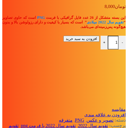
تومان
8,000
این بسته متشکل از 26 عدد فایل گرافیکی با فرمت
PNG
است که حاوی تصاویر
“
تقویم سال 2022 میلادی
” ا
ست که بسیار با کیفیت و دارای رزولوشن بالا و بدون
هیچ‌گونه پس‌زمینه‌ای می‌باشد.
بسته فایل PNG با تصاویر "تقویم سال 2022 میلادی" عدد
افزودن به سبد خرید
+
-
مقايسه
افزودن به علاقه مندی
دسته:
تصویر و عکس
,
PNG
,
متفرقه
برچسب:
تقویم سال 2022
,
تقویم سال 2022 با فرمت png
,
تقویم