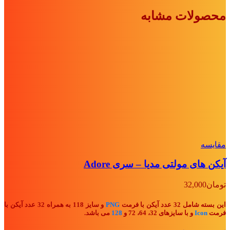
محصولات مشابه
مقايسه
آیکن های مولتی مدیا – سری Adore
تومان
32,000
این بسته شامل 32 عدد آیکن با فرمت
PNG
و سایز 118 به همراه 32 عدد آیکن با
فرمت
Icon
و با سایزهای 32، 64، 72 و
128
می باشد.