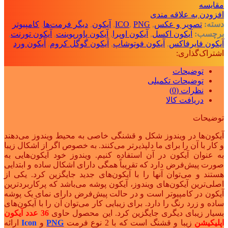
مقايسه
افزودن به علاقه مندی
دسته:
تصویر و عکس
,
PNG
,
ICO
,
آیکون‌
,
دیگر فرمت‌ها
,
کامپیوتر
برچسب:
آیکون اکسل
,
آیکون اوپرا
,
آیکون پاورپوینت
,
آیکون تورنت
,
آیکون فایرفاکس
,
آیکون فوتوشاپ
,
آیکون گوگل کروم
,
آیکون ورد
اشتراک‌گذاری:
توضیحات
توضیحات تکمیلی
نظرات (0)
دریافت کالا
توضیحات
آیکون‌ها در ویندوز شکل و قشنگی خاصی به محیط ویندوز می‌دهند
و کار با آن را برای ما دلپذیرتر می‌کنند. به خصوص اگر از اشکال زیبا
به عنوان آیکون در آن استفاده کنیم. ویندوز خود آیکون‌هایی به
صورت پیش‌فرض دارد که تقریباً همگی دارای اشکال ساده و ابتدایی
هستند و می‌توان آنها را با آیکون‌های جدید جایگزین کرد. یکی از
اصلی‌ترین آیکون‌های ویندوز، آیکون پوشه می‌باشد که پرکاربردترین
آیکون در کامپیوتر است و در حالت پیش‌فرض دارای نمای یک پوشه
ساده و زرد رنگ را دارد. برای زیبایی کار می‌توان آن را با آیکون‌های
بسیار زیبای دیگری جایگزین کرد. این محصول حاوی
36 عدد آیکون
اپلیکیشن
زیبا و قشنگ است که با 2 نوع فرمت
PNG
و
Icon
ارائه