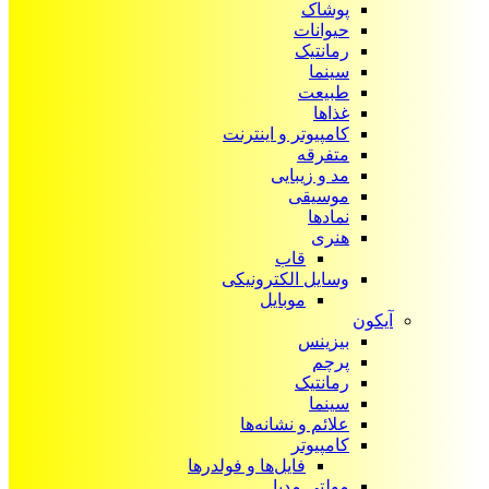
پوشاک
حیوانات
رمانتیک
سینما
طبیعت
غذاها
کامپیوتر و اینترنت
متفرقه
مد و زیبایی
موسیقی
نمادها
هنری
قاب
وسایل الکترونیکی
موبایل
آیکون‌
بیزینس
پرچم
رمانتیک
سینما
علائم و نشانه‌ها
کامپیوتر
فایل‌ها و فولدرها
مولتی مدیا