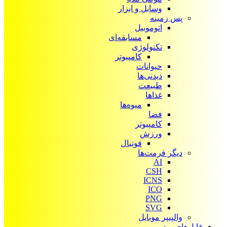
وسایل و ابزار
پس زمینه
اتوموبیل
مسابقه‌ای
تکنولوژی
کامپیوتر
حیوانات
دیدنی‌ها
طبیعت
غذاها
میوه‌ها
فضا
کامپیوتر
ورزش
فوتبال
دیگر فرمت‌ها
AI
CSH
ICNS
ICO
PNG
SVG
والپیپر موبایل
فایل‌های ویدیویی