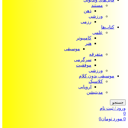
مستند
ذهن
ورزشی
رزمی
کتاب‌ها
علمی
کامپیوتر
هنر
موسیقی
متفرقه
سرگرمی
موفقیت
ورزشی
موسیقی بدون کلام
کلاسیک
اروپایی
مدیتیشن
جستجو
ورود / ثبت نام
0
0
مورد
تومان
0