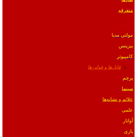
متفرقه
آیکون
مولتی مدیا
بیزینس
کامپیوتر
فایل‌ها و فولدرها
پرچم
سینما
علائم و نشانه‌ها
علمی
آواتار
بازی