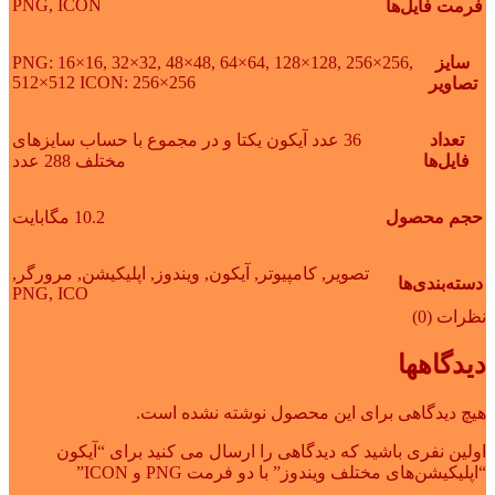
PNG, ICON
فرمت فایل‌ها
سایز
PNG: 16×16, 32×32, 48×48, 64×64, 128×128, 256×256,
512×512 ICON: 256×256
تصاویر
تعداد
36 عدد آیکون یکتا و در مجموع با حساب سایزهای
فایل‌ها
مختلف 288 عدد
حجم محصول
10.2 مگابایت
تصویر
,
کامپیوتر
,
آیکون
,
ویندوز
,
اپلیکیشن
,
مرورگر
,
دسته‌بندی‌ها
PNG
,
ICO
نظرات (0)
دیدگاهها
هیچ دیدگاهی برای این محصول نوشته نشده است.
اولین نفری باشید که دیدگاهی را ارسال می کنید برای “آیکون
“اپلیکیشن‌های مختلف ویندوز” با دو فرمت PNG و ICON”