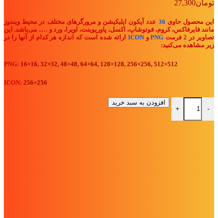
تومان
27,300
این محصول حاوی
36
عدد آیکون اپلیکیشن و مرورگرهای مختلف در محیط ویندوز
مانند فایرفاکس، کروم، فوتوشاپ، اکسل، پاورپوینت، اوپرا، ورد و ….. می‌باشد. این
تصاویر در 2 فرمت
PNG
و
ICON
ارائه شده است که اندازه هر کدام از آنها را در
زیر مشاهده می‌کنید:
PNG:
16×16, 32×32, 48×48, 64×64, 128×128, 256×256, 512×512
ICON:
256×256
آیکون "اپلیکیشن‌های مختلف ویندوز" با دو فرمت PNG و ICON عدد
افزودن به سبد خرید
+
-