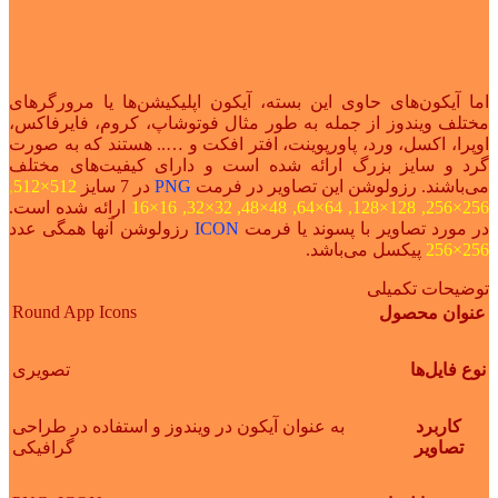
اما آیکون‌های حاوی این بسته، آیکون اپلیکیشن‌ها یا مرورگرهای
مختلف ویندوز از جمله به طور مثال فوتوشاپ، کروم، فایرفاکس،
اوپرا، اکسل، ورد، پاورپوینت، افتر افکت و ….. هستند که به صورت
گرد و سایز بزرگ ارائه شده است و دارای کیفیت‌های مختلف
می‌باشند. رزولوشن این تصاویر در فرمت
PNG
در 7 سایز
512×512
,
256×256, 128×128, 64×64, 48×48, 32×32, 16×16
ارائه شده است.
در مورد تصاویر با پسوند یا فرمت
ICON
رزولوشن آنها همگی عدد
256×256
پیکسل می‌باشد.
توضیحات تکمیلی
Round App Icons
عنوان محصول
نوع فایل‌ها
تصویری
کاربرد
به عنوان آیکون‌ در ویندوز و استفاده در طراحی
تصاویر
گرافیکی