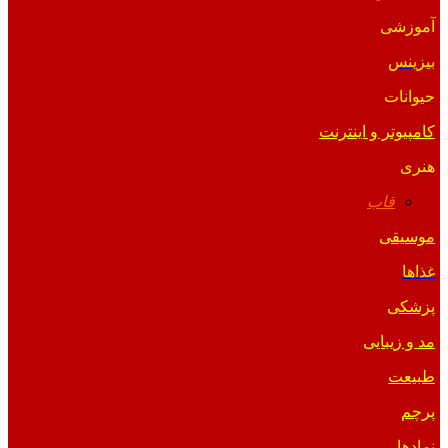
آموزشی
بیزینس
حیوانات
کامپیوتر و اینترنت
هنری
قاب
موسیقی
غذاها
پزشکی
مد و زیبایی
طبیعت
پرچم
نمادها