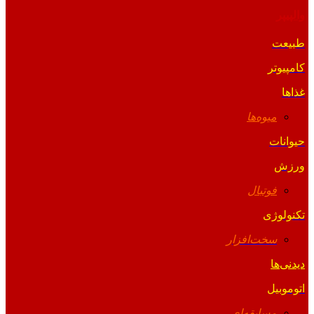
والپیپر
طبیعت
کامپیوتر
غذاها
میوه‌ها
حیوانات
ورزش
فوتبال
تکنولوژی
سخت‌افزار
دیدنی‌ها
اتوموبیل
مسابقه‌ای