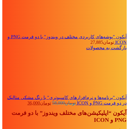
آیکون "پوشه‌های کاربردی مختلف در ویندوز" با دو فرمت PNG و
ICON
تومان
27,885
بازگشت به محصولات
آیکون "برنامه‌ها و نرم‌افزارهای کامپیوتری" با رنگ مشکی متالیک
قیمت
قیمت
در دو فرمت PNG و ICON
تومان
58,000
تومان
36,000
اصلی:
فعلی:
آیکون “اپلیکیشن‌های مختلف ویندوز” با دو فرمت
تومان58,000
تومان36,000.
بود.
PNG و ICON