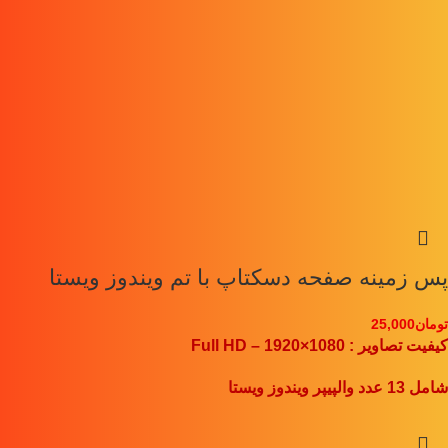
پس زمینه صفحه دسکتاپ با تم ویندوز ویستا
تومان
25,000
کیفیت تصاویر : Full HD – 1920×1080
شامل 13 عدد والپیپر ویندوز ویستا