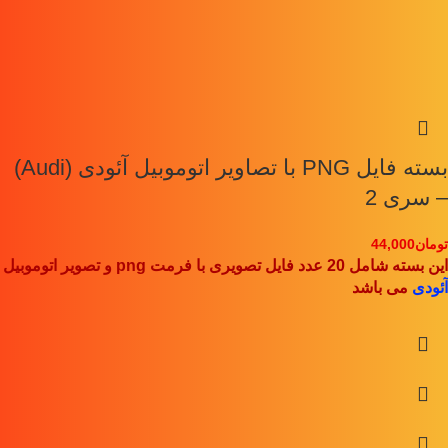
بسته فایل PNG با تصاویر اتوموبیل آئودی (Audi)
– سری 2
تومان
44,000
این بسته شامل 20 عدد فایل تصویری با فرمت png و تصویر اتوموبیل
آئودی
می باشد