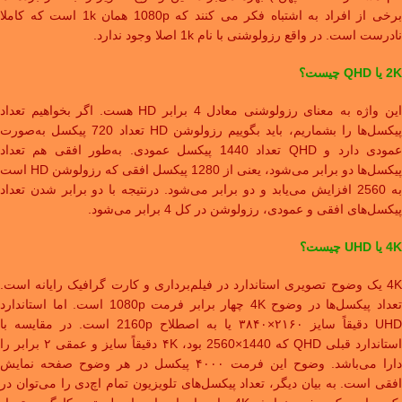
برخی از افراد به اشتباه فکر می کنند که 1080p همان 1k است که کاملا
نادرست است. در واقع رزولوشنی با نام 1k اصلا وجود ندارد.
2K یا QHD چیست؟
این واژه به معنای رزولوشنی معادل 4 برابر HD هست. اگر بخواهیم تعداد
پیکسل‌ها را بشماریم، باید بگوییم رزولوشن HD تعداد 720 پیکسل به‌صورت
عمودی دارد و QHD تعداد 1440 پیکسل عمودی. به‌طور افقی هم تعداد
پیکسل‌ها دو برابر می‌شود، یعنی از 1280 پیکسل افقی که رزولوشن HD است
به 2560 افزایش می‌یابد و دو برابر می‌شود. درنتیجه با دو برابر شدن تعداد
پیکسل‌های افقی و عمودی، رزولوشن در کل 4 برابر می‌شود.
4K یا UHD چیست؟
4K یک وضوح تصویری استاندارد در فیلم‌برداری و کارت گرافیک رایانه است.
تعداد پیکسل‌ها در وضوح 4K چهار برابر فرمت 1080p است. اما استاندارد
UHD دقیقاً سایز ۲۱۶۰×۳۸۴۰ یا به اصطلاح 2160p است. در مقایسه با
استاندارد قبلی QHD که 1440×2560 بود، ۴K دقیقاً سایز و عمقی ۲ برابر را
دارا می‌باشد. وضوح این فرمت ۴۰۰۰ پیکسل در هر وضوح صفحه نمایش
افقی است. به بیان دیگر، تعداد پیکسل‌های تلویزیون تمام اچ‌دی را می‌توان در