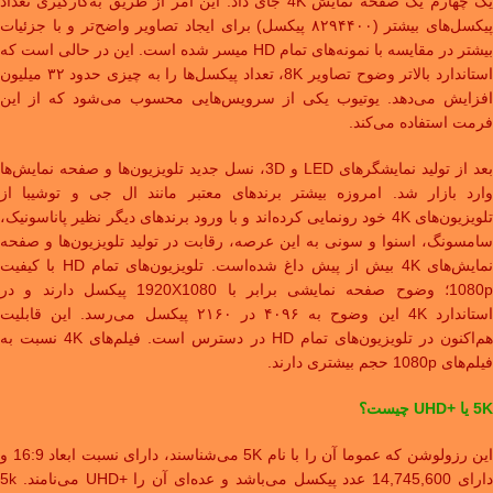
یک چهارم یک صفحه نمایش 4K جای داد. این امر از طریق به‌کارگیری تعداد
پیکسل‌های بیشتر (۸۲۹۴۴۰۰ پیکسل) برای ایجاد تصاویر واضح‌تر و با جزئیات
بیشتر در مقایسه با نمونه‌های تمام HD میسر شده‌ است. این در حالی است که
استاندارد بالاتر وضوح تصاویر 8K، تعداد پیکسل‌ها را به چیزی حدود ۳۲ میلیون
افزایش می‌دهد. یوتیوب یکی از سرویس‌هایی محسوب می‌شود که از این
فرمت استفاده می‌کند.
بعد از تولید نمایشگرهای LED و 3D، نسل جدید تلویزیون‌ها و صفحه نمایش‌ها
وارد بازار شد. امروزه بیشتر برندهای معتبر مانند ال جی و توشیبا از
تلویزیون‌های 4K خود رونمایی کرده‌اند و با ورود برندهای دیگر نظیر پاناسونیک،
سامسونگ، اسنوا و سونی به این عرصه، رقابت در تولید تلویزیون‌ها و صفحه
نمایش‌های 4K بیش از پیش داغ شده‌است. تلویزیون‌های تمام HD با کیفیت
1080p؛ وضوح صفحه نمایشی برابر با 1920X1080 پیکسل دارند و در
استاندارد 4K این وضوح به ۴۰۹۶ در ۲۱۶۰ پیکسل می‌رسد. این قابلیت
هم‌اکنون در تلویزیون‌های تمام HD در دسترس است. فیلم‌های 4K نسبت به
فیلم‌های 1080p حجم بیشتری دارند.
5K یا +UHD چیست؟
این رزولوشن که عموما آن را با نام 5K می‌شناسند، دارای نسبت ابعاد 16:9 و
دارای 14,745,600 عدد پیکسل می‌باشد و عده‌ای آن را +UHD می‌نامند. 5k