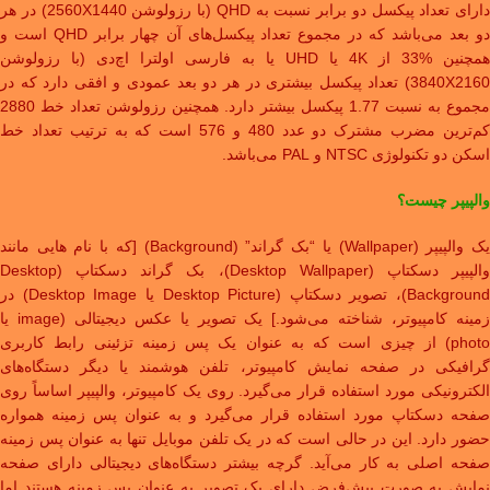
دارای تعداد پیکسل دو برابر نسبت به QHD (با رزولوشن 2560X1440) در هر
دو بعد می‌باشد که در مجموع تعداد پیکسل‌های آن چهار برابر QHD است و
همچنین %33 از 4K یا UHD یا به فارسی اولترا اچ‌دی (با رزولوشن
3840X2160) تعداد پیکسل بیشتری در هر دو بعد عمودی و افقی دارد که در
مجموع به نسبت 1.77 پیکسل بیشتر دارد. همچنین رزولوشن تعداد خط 2880
کم‌ترین مضرب مشترک دو عدد 480 و 576 است که به ترتیب تعداد خط
اسکن دو تکنولوژی NTSC و PAL می‌باشد.
والپیپر چیست؟
یک والپیپر (Wallpaper) یا “بک گراند” (Background) [که با نام هایی مانند
والپیپر دسکتاپ (Desktop Wallpaper)، بک گراند دسکتاپ (Desktop
Background)، تصویر دسکتاپ (Desktop Picture یا Desktop Image) در
زمینه کامپیوتر، شناخته می‌شود.] یک تصویر یا عکس دیجیتالی (image یا
photo) از چیزی است که به عنوان یک پس زمینه تزئینی رابط کاربری
گرافیکی در صفحه نمایش کامپیوتر، تلفن هوشمند یا دیگر دستگاه‌های
الکترونیکی مورد استفاده قرار می‌گیرد. روی یک کامپیوتر، والپیپر اساساً روی
صفحه دسکتاپ مورد استفاده قرار می‌گیرد و به عنوان پس زمینه همواره
حضور دارد. این در حالی است که در یک تلفن موبایل تنها به عنوان پس زمینه
صفحه اصلی به کار می‌آید. گرچه بیشتر دستگاه‌های دیجیتالی دارای صفحه
نمایش به صورت پیش‌فرض دارای یک تصویر به عنوان پس زمینه هستند اما