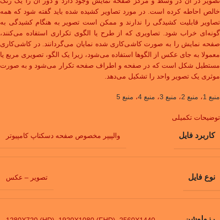
تصویر در آن در وسط و مرکز صفحه نمایش وجود دارد و دور آن را یک رنگ
خالص احاطه کرده است. در مورد تصاویر کشیده شده باید گفته شود که همه
تصاویر قابلیت کشیدگی را ندارند و ممکن است تصویر به هنگام کشیدگی به
گونه‌ای خراب شود. تصاویری که از طرح یا الگوی تکراری استفاده می‌کنند،
صفحه نمایش را به صورت کاشی‌کاری شده نمایان می‌گردانند. در کاشی‌کاری
معمولا به جای عکس از الگوها استفاده می‌شود، زیرا یک الگو، تصویری مربع یا
مستطیل شکل است که در صفحه و اطراف صفحه تکرار می‌شود و به صورت
موثری یک تصویر واحد را تشکیل می‌دهد.
منبع 1
،
منبع 2
،
منبع 3
،
منبع 4
،
منبع 5
توضیحات تکمیلی
کاربرد فایل
والپیپر مخصوص صفحه دسکتاپ کامپیوتر
نوع فایل
تصویر – عکس
رزولوشن
1280X720 (HD)
,
1920X1080 (FHD)
,
2560X1440