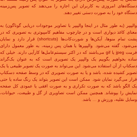
دستگاه‌های امروزی به کاربران این اجازه را می‌دهند که تصویر پس‌زمینه
دستگاه خود را به صورت دستی تغییر دهند.
والپیپر (به طور مثال در اینجا والپیپر با تصاویر موجودات دریایی گوناگون) به
معنای کاغذ دیواری است و در چارچوب مفاهیم کامپیوتری به تصویری که در
پشت تمام منوها، آیکن‌ها و شورت‌کات‌ها (shortcuts) قرار دارد و نمایان
می‌شود، گفته می‌شود. والپیپرها یا همان پس زمینه، به طور معمول دارای
فرمت jpeg یا gif می‌باشند که در اکثر سیستم‌عامل‌ها کارآیی دارند. خیلی که
ساده بخواهیم بگوییم یک والپیپر یک تصویری است که به عنوان بک‌گراند
دسکتاپ از آن استفاده می‌شود. این می‌تواند به صورت یک تصویر طبیعی یا یک
تصویر کشیده شده، باشد و یا به صورت تصویری که در وسط صفحه دسکتاپ
قرار می‌گیرد نمایان شود. ممکن است این تصویر بتواند یک رنگ ساده یا حتی
یک الگو باشد که به صورت تکراری و به صورت افقی یا عمودی کل صفحه
نمایش را بپوشاند. همچنین ممکن است تصاویری از گل و طبیعت، حیوانات،
وسایل نقلیه، ورزش و … باشد.