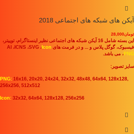
آیکن های شبکه های اجتماعی 2018
تومان
28,000
این بسته شامل 16 آیکن شبکه های اجتماعی نظیر اینستاگرام، توییتر،
فیسبوک، گوگل پلاس و ... و در فرمت های AI ،ICNS ،SVG ،
Icon
PNG
،
می باشد.
سایز تصویر:
PNG:
16x16, 20x20, 24x24, 32x32, 48x48, 64x64, 128x128,
256x256, 512x512
Icon:
32x32, 64x64, 128x128, 256x256