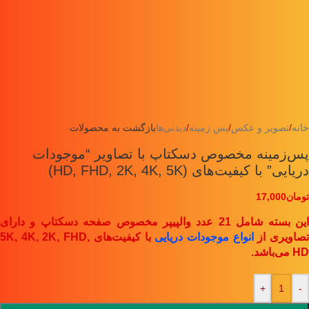
خانه
/
تصویر و عکس
/
پس زمینه
/
دیدنی‌ها
بازگشت به محصولات
پس‌زمینه مخصوص دسکتاپ با تصاویر “موجودات
دریایی” با کیفیت‌های (HD, FHD, 2K, 4K, 5K)
تومان
17,000
این بسته شامل 21 عدد والپیپر مخصوص صفحه دسکتاپ و دارای
صاویری از
انواع موجودات دریایی
با کیفیت‌های 5K, 4K, 2K, FHD,
HD
می‌باشد.
+
-