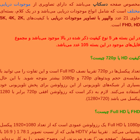
خصوص صفحه
دسکتاپ
می‌باشد که دارای تصاویری از
موجودات دریایی
ختلف
است که شامل انواع موجودات دریایی می‌باشد و در یک کلام، بسته‌ای
حاوی 21 عدد
والپیپر با تصاویر موجودات دریایی
با کیفیت‌های
5K, 4K, 2K,
FHD, HD
است.
در این بسته هر 5 نوع کیفیت ذکر شده در بالا موجود می‌باشد و مجموع
فایل‌های موجود در این بسته 105 عدد می‌باشد.
کیفیت HD یا 720p چیست؟
تعداد پیکسل‌ها در 720p تقریبا نصف Full HD است و این تفاوت را می توانید با
مقایسه‌ی حجم ویدئوهای 720p و 1080p بیشتر متوجه شوید. با این حال
بسیاری ار شبکه‌های تلویزیونی از این رزولوشن برای پخش تلویزیونی خود
استفاده می‌کنند. لازم به ذکر است که رزولوشن افقی 720p برابر با 1280
پیکسل می باشد (720×1280).
FHD یا Full HD چیست؟
1080p یا Full HD یک رزولوشن عمودی است که از تعداد 1080×1920 پیکسل
پشتیبانی می‌کند . تقریبا تمام HDTV‌ هایی که از نسبت تصویر 1.78:1 ( 16:9 با
نام مستعار “صفحه پهن”) بهره می‌برند، این وضوح تصویر را به کار برده‌اند.