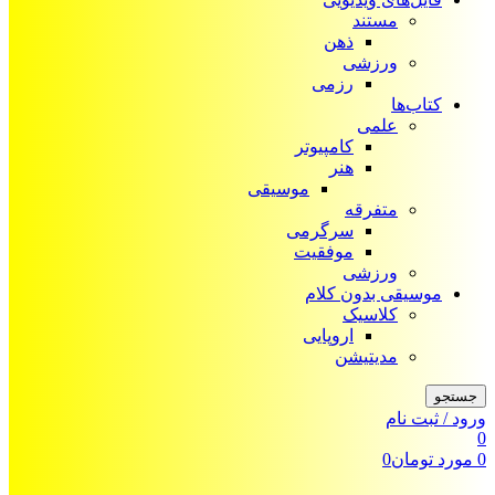
مستند
ذهن
ورزشی
رزمی
کتاب‌ها
علمی
کامپیوتر
هنر
موسیقی
متفرقه
سرگرمی
موفقیت
ورزشی
موسیقی بدون کلام
کلاسیک
اروپایی
مدیتیشن
جستجو
ورود / ثبت نام
0
0
مورد
تومان
0