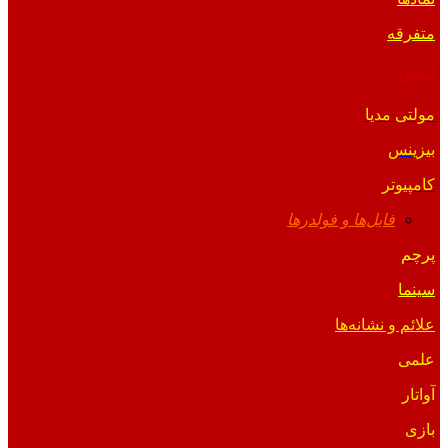
متفرقه
آیکون
مولتی مدیا
بیزینس
کامپیوتر
فایل‌ها و فولدرها
پرچم
سینما
علائم و نشانه‌ها
علمی
آواتار
بازی