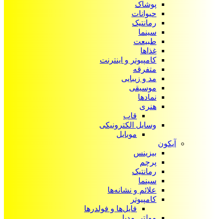
پوشاک
حیوانات
رمانتیک
سینما
طبیعت
غذاها
کامپیوتر و اینترنت
متفرقه
مد و زیبایی
موسیقی
نمادها
هنری
قاب
وسایل الکترونیکی
موبایل
آیکون‌
بیزینس
پرچم
رمانتیک
سینما
علائم و نشانه‌ها
کامپیوتر
فایل‌ها و فولدرها
مولتی مدیا