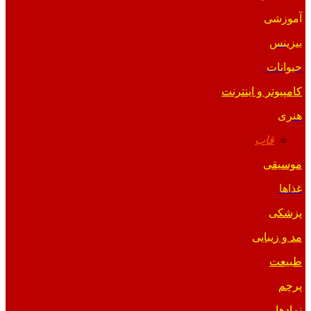
آموزشی
بیزینس
حیوانات
کامپیوتر و اینترنت
هنری
قاب
موسیقی
غذاها
پزشکی
مد و زیبایی
طبیعت
پرچم
نمادها