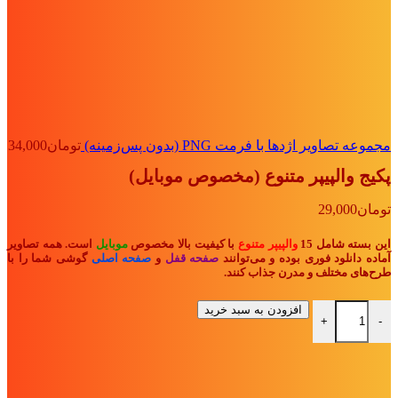
مجموعه تصاویر اژدها با فرمت PNG (بدون پس‌زمینه)
تومان
34,000
پکیج والپیپر متنوع (مخصوص موبایل)
تومان
29,000
این بسته شامل 15
والپیپر متنوع
با کیفیت بالا مخصوص
موبایل
است. همه تصاویر
آماده دانلود فوری بوده و می‌توانند
صفحه قفل
و
صفحه اصلی
گوشی شما را با
طرح‌های مختلف و مدرن جذاب کنند.
پکیج والپیپر متنوع (مخصوص موبایل) عدد
افزودن به سبد خرید
+
-