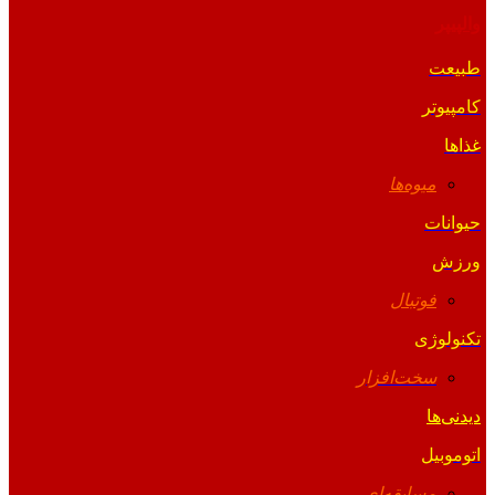
والپیپر
طبیعت
کامپیوتر
غذاها
میوه‌ها
حیوانات
ورزش
فوتبال
تکنولوژی
سخت‌افزار
دیدنی‌ها
اتوموبیل
مسابقه‌ای