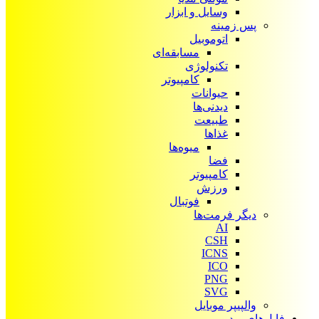
وسایل و ابزار
پس زمینه
اتوموبیل
مسابقه‌ای
تکنولوژی
کامپیوتر
حیوانات
دیدنی‌ها
طبیعت
غذاها
میوه‌ها
فضا
کامپیوتر
ورزش
فوتبال
دیگر فرمت‌ها
AI
CSH
ICNS
ICO
PNG
SVG
والپیپر موبایل
فایل‌های ویدیویی