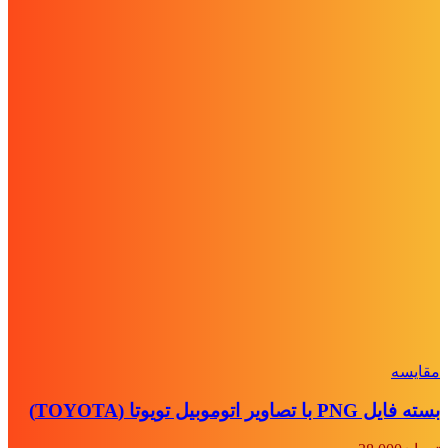
مقايسه
بسته فایل PNG با تصاویر اتوموبیل تویوتا (TOYOTA)