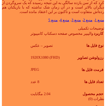
کرد که از سن یازده سالگی به این نتیجه رسیده که یک سروگردن از
دیگران بالاتر است و در آن زمان شک نداشته که با بازیکنان هم
رده‌اش متفاوت است و تاکنون بر این اعتقاد مانده ‌است.
منبع 1
،
منبع 2
،
منبع 3
،
منبع 4
،
منبع 5
توضیحات تکمیلی
کاربرد
والپیپر مخصوص صفحه دسکتاپ کامپیوتر
نوع فایل ها
تصویر – عکس
1920X1080 (FHD)
رزولوشن تصاویر
JPEG
فرمت فایل ها
تعداد فایل ها
8 عدد
حجم محصول
2.04 مگابایت
نظرات (0)