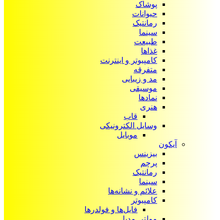
پوشاک
حیوانات
رمانتیک
سینما
طبیعت
غذاها
کامپیوتر و اینترنت
متفرقه
مد و زیبایی
موسیقی
نمادها
هنری
قاب
وسایل الکترونیکی
موبایل
آیکون‌
بیزینس
پرچم
رمانتیک
سینما
علائم و نشانه‌ها
کامپیوتر
فایل‌ها و فولدرها
مولتی مدیا