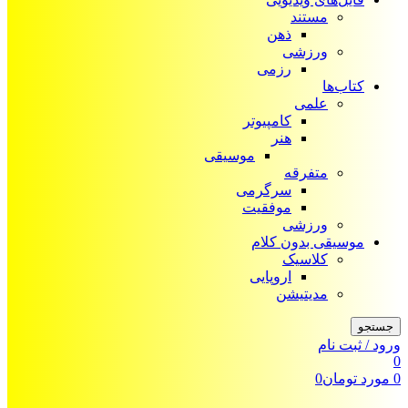
مستند
ذهن
ورزشی
رزمی
کتاب‌ها
علمی
کامپیوتر
هنر
موسیقی
متفرقه
سرگرمی
موفقیت
ورزشی
موسیقی بدون کلام
کلاسیک
اروپایی
مدیتیشن
جستجو
ورود / ثبت نام
0
0
مورد
تومان
0