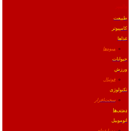
والپیپر
طبیعت
کامپیوتر
غذاها
میوه‌ها
حیوانات
ورزش
فوتبال
تکنولوژی
سخت‌افزار
دیدنی‌ها
اتوموبیل
مسابقه‌ای