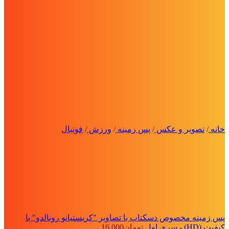
خانه
/
تصویر و عکس
/
پس زمینه
/
ورزش
/
فوتبال
پس زمینه مخصوص دسکتاپ با تصاویر "کریستیانو رونالدو" با
کیفیت (HD) - سری اول
تومان
16,000