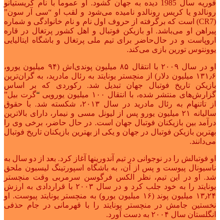
فوریه سال 1985 دیده به جهان گشود. او عموما با نام کریستیانو
رونالدو یا کریس رونالدو نامیده می‌شود و لقب او “سی آر سون”
(CR7) است که برگرفته از حروف اول نام و نام خانوادگی و شماره
پیراهن او می‌باشد. او بازیکن فوتبال و اهل کشور پرتغال در قاره
اروپاست و در حال‌حاضر برای تیم ملی پرتغال و باشگاه ایتالیایی
یوونتوس
تورین بازی می‌کند.
او در سال ۲۰۰۹ با انتقال ۸۵ میلیون پوندی‌اش (۹۴ میلیون یورو،
۱۳۱٫۶ میلیون دلار) از
منچستر یونایتد به رئال مادرید
، به گران‌ترین
بازیکن تاریخ فوتبال جهان تبدیل شد. رکوردی که بر اساس
گزارش‌های منتشر شده، با انتقال ۱۰۰ میلیون یورویی
“
گرت بیل”
از
تاتنهام به رئال مادرید در سال ۲۰۱۳، شکسته شد. با حقوق
سالیانه ۲۱ میلیون یورو پس از لیونل مسی و نیمار، دارای بالاترین
درآمد بین بازیکنان فوتبال جهان است. در حال حاضر، برخی وی را
بهترین بازیکن فوتبال در جهان و یکی از بهترین بازیکنان تاریخ فوتبال
می‌دانند.
او فوتبالش را در نوجوانی در تیم آندورینها آغاز کرد. بعد از دو سال به
ناسیونال پیوست و پس از آن، به باشگاه اسپورتینگ لیسبون ملحق
شد. او در این تیم، نظر الکس فرگوسن سرمربی وقت منچستر
یونایتد را به خود جلب کرد و در سال ۲۰۰۳ با قراردادی به ارزش
۱۳٫۲۴ میلیون پوند (۱۶ میلیون یورو) به منچستر یونایتد پیوست. او
نخستین جامش در منچستر یونایتد را با قهرمانی در جام حذفی
انگلستان سال ۲۰۰۴ به دست آورد.