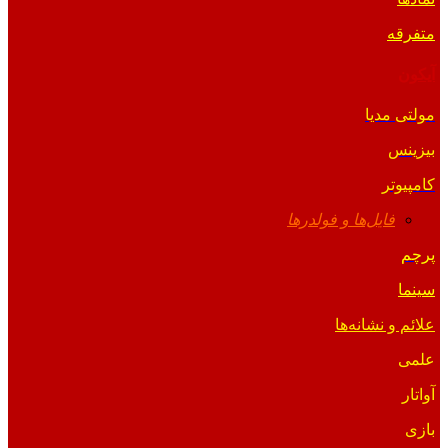
متفرقه
آیکون
مولتی مدیا
بیزینس
کامپیوتر
فایل‌ها و فولدرها
پرچم
سینما
علائم و نشانه‌ها
علمی
آواتار
بازی