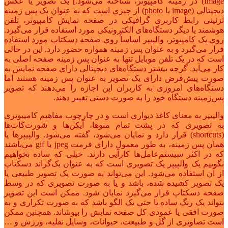
Image) در زمینه کامپیوتر، شناخته می‌شود.] یک تصویر یا عکس
دیجیتالی (image یا photo) از چیزی است که به عنوان یک پس زمینه
تزئینی رابط کاربری گرافیکی در صفحه نمایش کامپیوتر، تلفن
هوشمند یا دیگر دستگاه‌های الکترونیکی مورد استفاده قرار می‌گیرد.
روی یک کامپیوتر، والپیپر اساساً روی صفحه دسکتاپ مورد استفاده
قرار می‌گیرد و به عنوان پس زمینه همواره حضور دارد. این در حالی
است که در یک تلفن موبایل تنها به عنوان پس زمینه صفحه اصلی به
کار می‌آید. گرچه بیشتر دستگاه‌های دیجیتالی دارای صفحه نمایش به
صورت پیش‌فرض دارای یک تصویر به عنوان پس زمینه هستند اما
دستگاه‌های امروزی به کاربران این اجازه را می‌دهند که تصویر
پس‌زمینه دستگاه خود را به صورت دستی تغییر دهند.
والپیپر به معنای کاغذ دیواری است و در چارچوب مفاهیم کامپیوتری
به تصویری که در پشت تمام منوها، آیکن‌ها و شورت‌کات‌ها
(shortcuts) قرار دارد و نمایان می‌شود، گفته می‌شود. والپیپرها یا
همان پس زمینه، به طور معمول دارای فرمت jpeg یا gif می‌باشند
که در اکثر سیستم‌عامل‌ها کارآیی دارند. خیلی که ساده بخواهیم
بگوییم یک والپیپر یک تصویری است که به عنوان بک‌گراند دسکتاپ
از آن استفاده می‌شود. این می‌تواند به صورت یک تصویر طبیعی یا
یک تصویر کشیده شده، باشد و یا به صورت تصویری که در وسط
صفحه دسکتاپ قرار می‌گیرد نمایان شود. ممکن است این تصویر
بتواند یک رنگ ساده یا حتی یک الگو باشد که به صورت تکراری و به
صورت افقی یا عمودی کل صفحه نمایش را بپوشاند. همچنین ممکن
است تصاویری از گل و طبیعت، حیوانات، وسایل نقلیه، ورزش و …