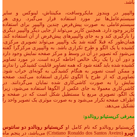
باشد.
والپیپر در ویندوز مایکروسافت، مکینتاش، لینوکس و سایر
سیستم‌عامل‌ها نیز مورد استفاده قرار می‌گیرد. روی هر
سیستم‌عاملی به صورت پیش‌فرض چندین والپیپر برای استفاده
کاربر وجود دارد. همچنین کاربر می‌تواند از جایی دیگر والپیپر دیگری
را بارگیری کند و به جای والپیپرهای پیش‌فرض از آن استفاده کند.
همان‌طور که قبلا گفته شد یک والپیپر می‌تواند تصویری مرکزی،
کشیده یا یک الگو و طرح تکراری باشد. به والپیپری مرکزگرا گفته
می‌شود که تصویر در آن در وسط و مرکز صفحه نمایش وجود دارد
و دور آن را یک رنگ خالص احاطه کرده است. در مورد تصاویر
کشیده شده باید گفته شود که همه تصاویر قابلیت کشیدگی را ندارند
و ممکن است تصویر به هنگام کشیدگی به گونه‌ای خراب شود.
تصاویری که از طرح یا الگوی تکراری استفاده می‌کنند، صفحه
نمایش را به صورت کاشی‌کاری شده نمایان می‌گردانند. در
کاشی‌کاری معمولا به جای عکس از الگوها استفاده می‌شود، زیرا
یک الگو، تصویری مربع یا مستطیل شکل است که در صفحه و
اطراف صفحه تکرار می‌شود و به صورت موثری یک تصویر واحد را
تشکیل می‌دهد.
معرفی کریستیانو رونالدو:
کریستیانو رونالدو که نام کامل او
کریستیانو رونالدو دو سانتوس
آویرو
(Cristiano Ronaldo dos Santos Aveiro) می‌باشد، در پنجم ماه