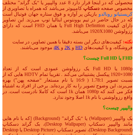
محصولی که در اینجا قرار دارد 8 عدد والپیپر یا “بک گراند” مختلف
مخصوص صفحه
دسکتاپ
کامپیوتر می‌باشد که همراه با تصاویری از
کریستیانو رونالدو
بازیکن پر آوازه و فوق ستاره جهان فوتبال است
که در حال حاضر در تیم یوونتوس ایتالیا توپ می‌زند. این تصاویر
دارای کیفیت Full High Definition یا همان F
HD
است که دارای
رزولوشن 1920X1080 می‌باشد.
نکته:
کیفیت‌های دیگر این بسته دقیقا با همین تصاویر، در سایت
فروشگاه، و با کیفیت‌های
HD
و
2K
و
4K
موجود می‌باشند.
FHD یا Full HD چیست؟
1080p یا Full HD یک رزولوشن عمودی است که از تعداد
1080×1920 پیکسل پشتیبانی می‌کند . تقریبا تمام HDTV‌ هایی که از
نسبت تصویر 1.78:1 ( 16:9 با نام مستعار “صفحه پهن”) بهره
می‌برند، این وضوح تصویر را به کار برده‌اند. برخی از افراد به اشتباه
فکر می کنند که 1080p همان 1k است که کاملا نادرست است. در
واقع رزولوشنی با نام 1k اصلا وجود ندارد.
والپیپر چیست؟
یک والپیپر (Wallpaper) یا “بک گراند” (Background) [که با نام هایی
مانند والپیپر دسکتاپ (Desktop Wallpaper)، بک گراند دسکتاپ
(Desktop Background)، تصویر دسکتاپ (Desktop Picture یا Desktop