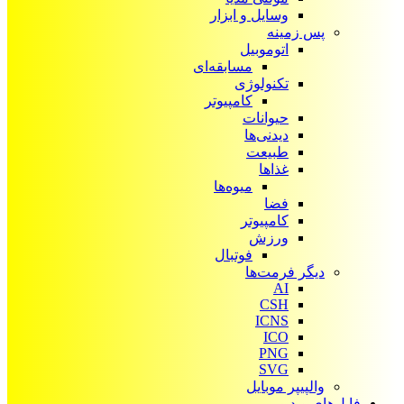
وسایل و ابزار
پس زمینه
اتوموبیل
مسابقه‌ای
تکنولوژی
کامپیوتر
حیوانات
دیدنی‌ها
طبیعت
غذاها
میوه‌ها
فضا
کامپیوتر
ورزش
فوتبال
دیگر فرمت‌ها
AI
CSH
ICNS
ICO
PNG
SVG
والپیپر موبایل
فایل‌های ویدیویی