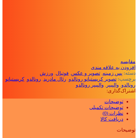
مقايسه
افزودن به علاقه مندی
دسته:
پس زمینه
,
تصویر و عکس
,
فوتبال
,
ورزش
برچسب:
تصویر کریستیانو رونالدو
,
رئال مادرید
,
رونالدو
,
کریستیانو
رونالدو
,
والپیپر
,
والپیپر رونالدو
اشتراک‌گذاری:
توضیحات
توضیحات تکمیلی
نظرات (0)
دریافت کالا
توضیحات