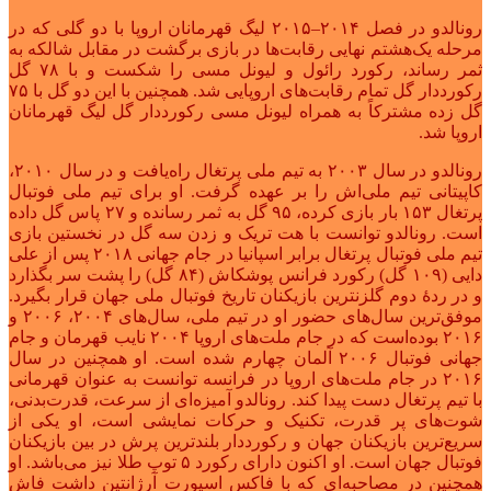
رونالدو در فصل ۲۰۱۴–۲۰۱۵ لیگ قهرمانان اروپا با دو گلی که در
مرحله یک‌هشتم نهایی رقابت‌ها در بازی برگشت در مقابل شالکه به
ثمر رساند، رکورد رائول و لیونل مسی را شکست و با ۷۸ گل
رکورددار گل تمام رقابت‌های اروپایی شد. همچنین با این دو گل با ۷۵
گل زده مشترکاً به همراه لیونل مسی رکورددار گل لیگ قهرمانان
اروپا شد.
رونالدو در سال ۲۰۰۳ به تیم ملی پرتغال راه‌یافت و در سال ۲۰۱۰،
کاپیتانی تیم ملی‌اش را بر عهده گرفت. او برای تیم ملی فوتبال
پرتغال ۱۵۳ بار بازی کرده، ۹۵ گل به ثمر رسانده و ۲۷ پاس گل داده
‌است. رونالدو توانست با هت تریک و زدن سه گل در نخستین بازی
تیم ملی فوتبال پرتغال برابر اسپانیا در جام جهانی ۲۰۱۸ پس از علی
دایی (۱۰۹ گل) رکورد فرانس پوشکاش (۸۴ گل) را پشت سر بگذارد
و در ردهٔ دوم گلزنترین بازیکنان تاریخ فوتبال ملی جهان قرار بگیرد.
موفق‌ترین سال‌های حضور او در تیم ملی، سال‌های ۲۰۰۴، ۲۰۰۶ و
۲۰۱۶ بوده‌است که در جام ملت‌های اروپا ۲۰۰۴ نایب قهرمان و جام
جهانی فوتبال ۲۰۰۶ آلمان چهارم شده ‌است. او همچنین در سال
۲۰۱۶ در جام ملت‌های اروپا در فرانسه توانست به عنوان قهرمانی
با تیم پرتغال دست پیدا کند. رونالدو آمیزه‌ای از سرعت، قدرت‌بدنی،
شوت‌های پر قدرت، تکنیک و حرکات نمایشی است، او یکی از
سریع‌ترین بازیکنان جهان و رکورددار بلندترین پرش در بین بازیکنان
فوتبال جهان است. او اکنون دارای رکورد ۵ توپ طلا نیز می‌باشد. او
همچنین در مصاحبه‌ای که با فاکس اسپورت آرژانتین داشت فاش