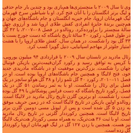
وی تا سال ۲۰۰۹ با منچستری‌ها هم‌بازی بود و چندین بار جام حذفی
و لیگ برتر انگلستان را با آنان فتح کرد. او با شیاطین سرخ قهرمان
لیگ قهرمانان اروپا، جام خیریه انگلستان و جام باشگاه‌های جهان و
هم‌چنین برندهٔ جایزهٔ انفرادی کفش طلای اروپا شد و آرزوی چهل
سالهٔ منچستر را برآورده‌کرد. رونالدو در فصل ۰۸–۲۰۰۷، با ۴۲ گل
در طول فصل، رکورد ۴۰ سالهٔ تاریخ باشگاه که دست جورج بست با
۳۳ گل بود را شکست. در همان سال، کفش طلای اروپا را با هشت
امتیاز جلوتر از مهاجم اسپانیایی، دنیل گویزا کسب کرد.
رئال مادرید در تابستان سال ۲۰۰۹ با قراردادی ۹۴ میلیون یورویی،
با کریس به توافق رسید و رکورد گران‌قیمت‌ترین بازیکن فوتبال
جهان را شکست. بزرگ‌ترین موفقیت او در باشگاه مادریدی جدید
خود، فتح لالیگا و همچنین جام باشگاه‌های اروپا بوده‌ است. او در
فصل ۱۱–۲۰۱۰، رکورد ۴۰ گل تلمو زارا و ۳۸ گل هوگو سانچز در یک
فصل برای رئال را شکست. او با به ‌ثمر رساندن ۵۱ گل در یک
فصل، رکورد تاریخ باشگاه که دست فرانس پوشکاش با ۴۹ گل بوده‌
است را شکست. او برترین گلزن تاریخ رئال مادرید در لالیگا است.
رونالدو اولین بازیکن در تاریخ لالیگا است که در زمین حریف موفق
به زدن ۵ گل شده‌ است و پس از لیونل مسی دومین گلزن برتر
تاریخ لالیگا است. همچنین رکورددار گلزنی در تاریخ رئال مادرید
است. او با ثبت ۳۶ هت‌تریک، به همراه مسی رکوردار هت‌تریک لالیگا
نیز هست. همچنین با زدن ۱۲۷ گل در لیگ قهرمانان اروپا رکورددار
گل زده ‌است.