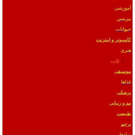
آموزشی
بیزینس
حیوانات
کامپیوتر و اینترنت
هنری
قاب
موسیقی
غذاها
پزشکی
مد و زیبایی
طبیعت
پرچم
نمادها