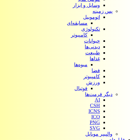
وسایل و ابزار
پس زمینه
اتوموبیل
مسابقه‌ای
تکنولوژی
کامپیوتر
حیوانات
دیدنی‌ها
طبیعت
غذاها
میوه‌ها
فضا
کامپیوتر
ورزش
فوتبال
دیگر فرمت‌ها
AI
CSH
ICNS
ICO
PNG
SVG
والپیپر موبایل
فایل‌های ویدیویی