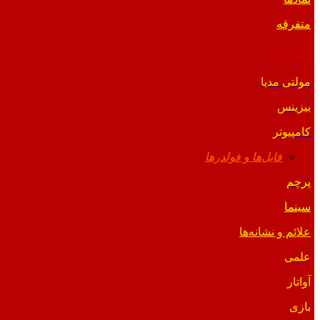
متفرقه
آیکون
مولتی مدیا
بیزینس
کامپیوتر
فایل‌ها و فولدرها
پرچم
سینما
علائم و نشانه‌ها
علمی
آواتار
بازی