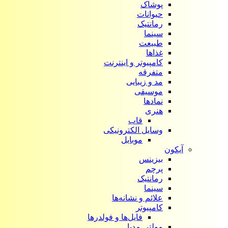
پوشاک
حیوانات
رمانتیک
سینما
طبیعت
غذاها
کامپیوتر و اینترنت
متفرقه
مد و زیبایی
موسیقی
نمادها
هنری
قاب
وسایل الکترونیکی
موبایل
آیکون‌
بیزینس
پرچم
رمانتیک
سینما
علائم و نشانه‌ها
کامپیوتر
فایل‌ها و فولدرها
مولتی مدیا