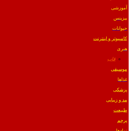
آموزشی
بیزینس
حیوانات
کامپیوتر و اینترنت
هنری
قاب
موسیقی
غذاها
پزشکی
مد و زیبایی
طبیعت
پرچم
نمادها