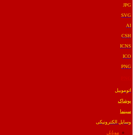
JPG
SVG
AI
CSH
ICNS
ICO
PNG
PNG
اتوموبیل
پوشاک
سینما
وسایل الکترونیکی
موبایل