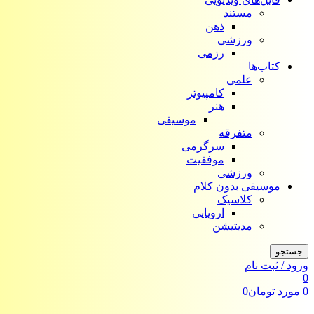
مستند
ذهن
ورزشی
رزمی
کتاب‌ها
علمی
کامپیوتر
هنر
موسیقی
متفرقه
سرگرمی
موفقیت
ورزشی
موسیقی بدون کلام
کلاسیک
اروپایی
مدیتیشن
جستجو
ورود / ثبت نام
0
0
مورد
تومان
0