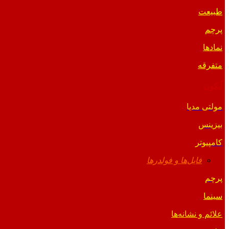
طبیعت
پرچم
نمادها
متفرقه
آیکون
مولتی مدیا
بیزینس
کامپیوتر
فایل‌ها و فولدرها
پرچم
سینما
علائم و نشانه‌ها