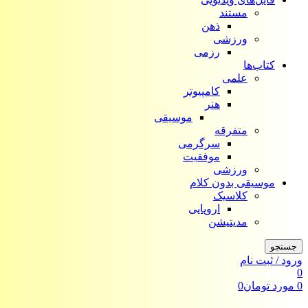
مستند
ذهن
ورزشی
رزمی
کتاب‌ها
علمی
کامپیوتر
هنر
موسیقی
متفرقه
سرگرمی
موفقیت
ورزشی
موسیقی بدون کلام
کلاسیک
اروپایی
مدیتیشن
جستجو
ورود / ثبت نام
0
0
مورد
تومان
0