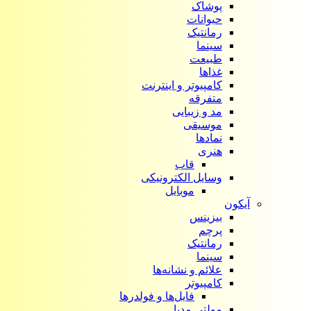
پوشاک
حیوانات
رمانتیک
سینما
طبیعت
غذاها
کامپیوتر و اینترنت
متفرقه
مد و زیبایی
موسیقی
نمادها
هنری
قاب
وسایل الکترونیکی
موبایل
آیکون‌
بیزینس
پرچم
رمانتیک
سینما
علائم و نشانه‌ها
کامپیوتر
فایل‌ها و فولدرها
مولتی مدیا