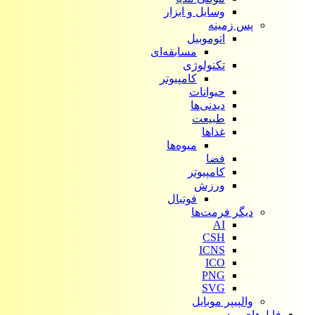
وسایل و ابزار
پس زمینه
اتوموبیل
مسابقه‌ای
تکنولوژی
کامپیوتر
حیوانات
دیدنی‌ها
طبیعت
غذاها
میوه‌ها
فضا
کامپیوتر
ورزش
فوتبال
دیگر فرمت‌ها
AI
CSH
ICNS
ICO
PNG
SVG
والپیپر موبایل
فایل‌های ویدیویی