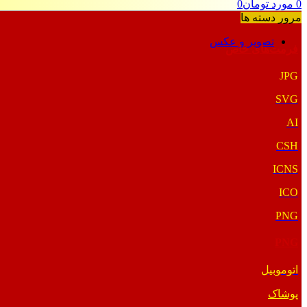
0
مورد
تومان
0
مرور دسته ها
تصویر و عکس
فرمت‌های خاص
JPG
SVG
AI
CSH
ICNS
ICO
PNG
PNG
اتوموبیل
پوشاک