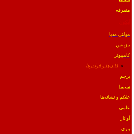
متفرقه
آیکون
مولتی مدیا
بیزینس
کامپیوتر
فایل‌ها و فولدرها
پرچم
سینما
علائم و نشانه‌ها
علمی
آواتار
بازی