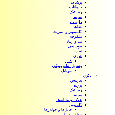
پوشاک
حیوانات
رمانتیک
سینما
طبیعت
غذاها
کامپیوتر و اینترنت
متفرقه
مد و زیبایی
موسیقی
نمادها
هنری
قاب
وسایل الکترونیکی
موبایل
آیکون‌
بیزینس
پرچم
رمانتیک
سینما
علائم و نشانه‌ها
کامپیوتر
فایل‌ها و فولدرها
مولتی مدیا