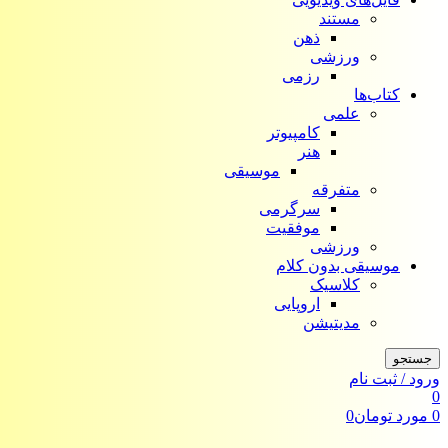
مستند
ذهن
ورزشی
رزمی
کتاب‌ها
علمی
کامپیوتر
هنر
موسیقی
متفرقه
سرگرمی
موفقیت
ورزشی
موسیقی بدون کلام
کلاسیک
اروپایی
مدیتیشن
جستجو
ورود / ثبت نام
0
0
مورد
تومان
0