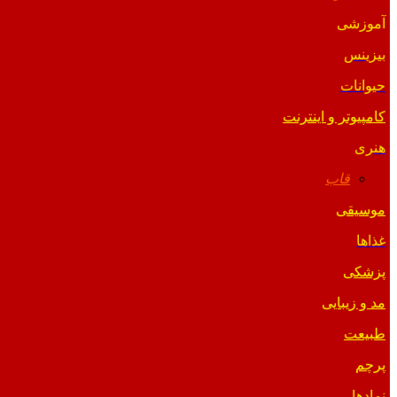
آموزشی
بیزینس
حیوانات
کامپیوتر و اینترنت
هنری
قاب
موسیقی
غذاها
پزشکی
مد و زیبایی
طبیعت
پرچم
نمادها