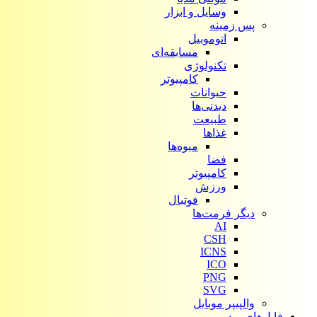
وسایل و ابزار
پس زمینه
اتوموبیل
مسابقه‌ای
تکنولوژی
کامپیوتر
حیوانات
دیدنی‌ها
طبیعت
غذاها
میوه‌ها
فضا
کامپیوتر
ورزش
فوتبال
دیگر فرمت‌ها
AI
CSH
ICNS
ICO
PNG
SVG
والپیپر موبایل
فایل‌های ویدیویی