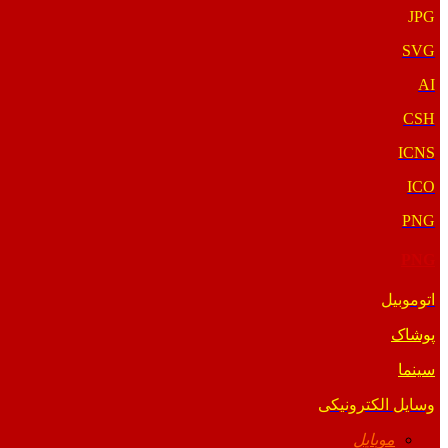
JPG
SVG
AI
CSH
ICNS
ICO
PNG
PNG
اتوموبیل
پوشاک
سینما
وسایل الکترونیکی
موبایل