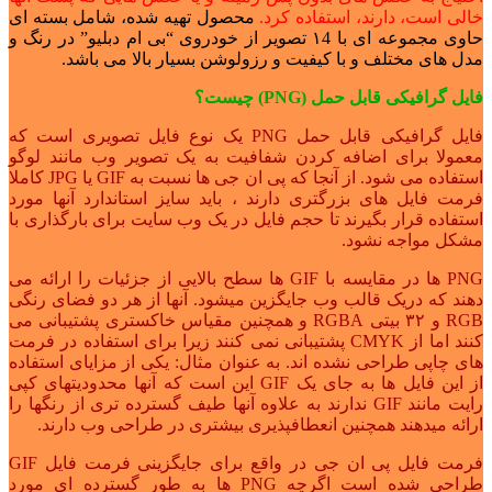
خالی است، دارند، استفاده کرد.
محصول تهیه شده، شامل بسته ای
حاوی مجموعه ای با ۱4 تصویر از خودروی “بی ام دبلیو” در رنگ و
مدل های مختلف و با کیفیت و رزولوشن بسیار بالا می باشد.
فایل گرافیکی قابل حمل (PNG) چیست؟
فایل گرافیکی قابل حمل PNG یک نوع فایل تصویری است که
معمولا برای اضافه کردن شفافیت به یک تصویر وب مانند لوگو
استفاده می شود. از آنجا که پی ان جی ها نسبت به GIF یا JPG کاملا
فرمت فایل های بزرگتری دارند ، باید سایز استاندارد آنها مورد
استفاده قرار بگیرند تا حجم فایل در یک وب سایت برای بارگذاری با
مشکل مواجه نشود.
PNG ها در مقایسه با GIF ها سطح بالایی از جزئیات را ارائه می
دهند که دریک قالب وب جایگزین میشود. آنها از هر دو فضای رنگی
RGB و ۳۲ بیتی RGBA و همچنین مقیاس خاکستری پشتیبانی می
کنند اما از CMYK پشتیبانی نمی کنند زیرا برای استفاده در فرمت
های چاپی طراحی نشده اند. به عنوان مثال: یکی از مزایای استفاده
از این فایل ها به جای یک GIF این است که آنها محدودیتهای کپی
رایت مانند GIF ندارند به علاوه آنها طیف گسترده تری از رنگها را
ارائه میدهند همچنین انعطافپذیری بیشتری در طراحی وب دارند.
فرمت فایل پی ان جی در واقع برای جایگزینی فرمت فایل GIF
طراحی شده است اگرچه PNG ها به طور گسترده ای مورد