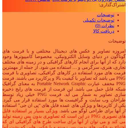
اشتراک‌گذاری:
توضیحات
توضیحات تکمیلی
نظرات (0)
دریافت کالا
توضیحات
امروزه تصاویر و عکس های دیجیتال مختلفی و با فرمت های
گوناگون در دنیای وسایل الکترونیکی، مخصوصا کامپیوترها وجود
دارد که از آنها برای انجام کارهای گرافیکی و در زمینه های مختلف
تجاری، هنری، سرگرمی و … استفاده می شود. از جمله از مهمترین
فرمت های مورد استفاده در کارهای گرافیکی، تصاویری با فرمت
PNG می باشد که تصاویر با کیفیت بالا و پرکاربرد می باشند. فرمت
PNG مخفف عبارت Portable Network Graphic به معنای گرافیک
شبکه قابل حمل می باشد. این فرمت از فرمت های رایج ذخیره
سازی تصاویر به شمار می آید. فرمت PNG خیلی زیاد توسط
طراحان وب سایت و گرافیست ها مورد استفاده قرار می گیرد.
یکی از کاربردها و ویژگی های عمده فایل های “پی ان جی” استفاده
از آنها برای طراحی لوگو می باشد.
ویژگی بسیار پر استفاده فایل
های تصویری PNG در این است که تصاویری بدون پس زمینه تولید
می کند و می توان از آنها برای ساخت طرح های گرافیکی ای که
احتیاج به عکس های بدون پس زمینه و یا عکس هایی که پشت آنها