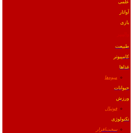
علمی
آواتار
بازی
والپیپر
طبیعت
کامپیوتر
غذاها
میوه‌ها
حیوانات
ورزش
فوتبال
تکنولوژی
سخت‌افزار