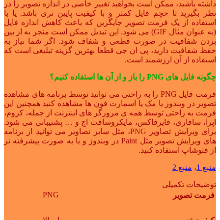
داشته باشید، ممکن است بخواهید تغییر خاصی در اندازه تصویر را در
نظر بگیرید تا حچم فایل کمتر و با کیفیت پایین تری باشد. یا با
استفاده از یک فرمت تصویر جایگزین که باعث کاهش اندازه فایل
(به عنوان مثال GIF) می شود. این تبدیل ممکن است منجر به از بین
بردن شفافیت در صورت قطعی و شفاف شود. اگر شما نیاز به
حفظ شفافیت دارید، پی ان جی قطعا بهترین گزینه تبلیغی است که
استفاده از آن ارزشمند است.
چگونه فایل های PNG را باز و از آن ها استفاده کنیم؟
فرمت فایل PNG را به راحتی می توانید توسط برنامه های مشاهده
تصویر در ویندوز یا مک یا اسمارت فون ها مشاهده کنید همچنین این
فرمت به راحتی توسط همه ی مرورگر های اینترنت از جمله، کروم،
اپرا، سافاری، فایرفاکس، مایکروسافت اج و … پشتیبانی می شود.
برای ویرایش تصاویر PNG، مثل سایر تصاویر می توانید از برنامه
های ویرایش تصویر مثل Paint در ویندوز و یا به صورت پیشرفته تر
از فتوشاپ استفاده کنید.
منبع 1
،
منبع 2
توضیحات تکمیلی
PNG
فرمت تصویر