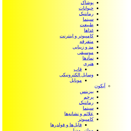
پوشاک
حیوانات
رمانتیک
سینما
طبیعت
غذاها
کامپیوتر و اینترنت
متفرقه
مد و زیبایی
موسیقی
نمادها
هنری
قاب
وسایل الکترونیکی
موبایل
آیکون‌
بیزینس
پرچم
رمانتیک
سینما
علائم و نشانه‌ها
کامپیوتر
فایل‌ها و فولدرها
مولتی مدیا