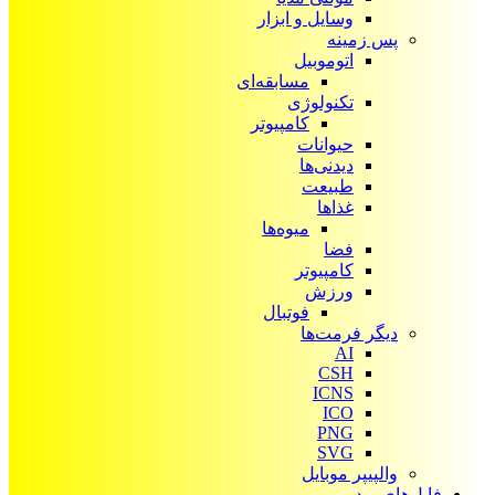
وسایل و ابزار
پس زمینه
اتوموبیل
مسابقه‌ای
تکنولوژی
کامپیوتر
حیوانات
دیدنی‌ها
طبیعت
غذاها
میوه‌ها
فضا
کامپیوتر
ورزش
فوتبال
دیگر فرمت‌ها
AI
CSH
ICNS
ICO
PNG
SVG
والپیپر موبایل
فایل‌های ویدیویی