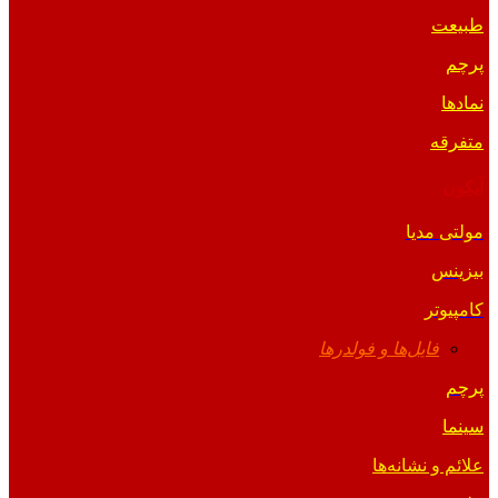
طبیعت
پرچم
نمادها
متفرقه
آیکون
مولتی مدیا
بیزینس
کامپیوتر
فایل‌ها و فولدرها
پرچم
سینما
علائم و نشانه‌ها