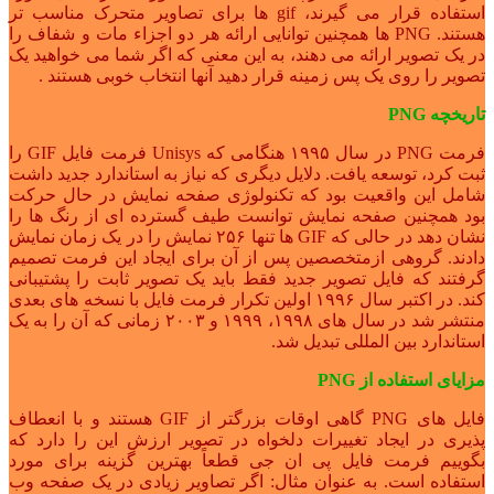
استفاده قرار می گیرند، gif ها برای تصاویر متحرک مناسب تر
هستند. PNG ها همچنین توانایی ارائه هر دو اجزاء مات و شفاف را
در یک تصویر ارائه می دهند، به این معنی که اگر شما می خواهید یک
تصویر را روی یک پس زمینه قرار دهید آنها انتخاب خوبی هستند .
تاریخچه PNG
فرمت PNG در سال ۱۹۹۵ هنگامی که Unisys فرمت فایل GIF را
ثبت کرد، توسعه یافت. دلایل دیگری که نیاز به استاندارد جدید داشت
شامل این واقعیت بود که تکنولوژی صفحه نمایش در حال حرکت
بود همچنین صفحه نمایش توانست طیف گسترده ای از رنگ ها را
نشان دهد در حالی که GIF ها تنها ۲۵۶ نمایش را در یک زمان نمایش
دادند. گروهی ازمتخصصین پس از آن برای ایجاد این فرمت تصمیم
گرفتند که فایل تصویر جدید فقط باید یک تصویر ثابت را پشتیبانی
کند. در اکتبر سال ۱۹۹۶ اولین تکرار فرمت فایل با نسخه های بعدی
منتشر شد در سال های ۱۹۹۸، ۱۹۹۹ و ۲۰۰۳ زمانی که آن را به یک
استاندارد بین المللی تبدیل شد.
مزایای استفاده از PNG
فایل های PNG گاهی اوقات بزرگتر از GIF هستند و با انعطاف
پذیری در ایجاد تغییرات دلخواه در تصویر ارزش این را دارد که
بگوییم فرمت فایل پی ان جی قطعاً بهترین گزینه برای مورد
استفاده است. به عنوان مثال: اگر تصاویر زیادی در یک صفحه وب