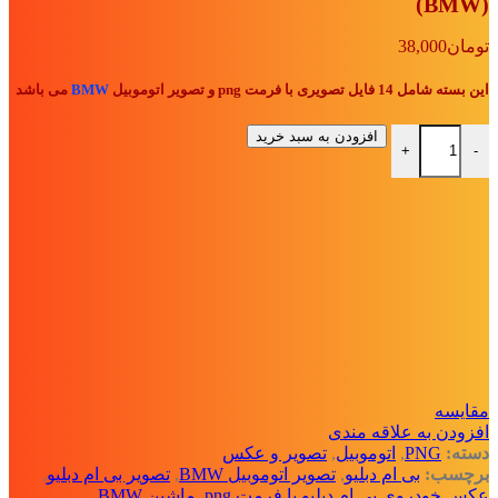
(BMW)
تومان
38,000
این بسته شامل 14 فایل تصویری با فرمت png و تصویر اتوموبیل
BMW
می باشد
بسته فایل PNG با تصاویر اتوموبیل بی ام دبلیو (BMW) عدد
افزودن به سبد خرید
+
-
مقايسه
افزودن به علاقه مندی
دسته:
PNG
,
اتوموبیل
,
تصویر و عکس
برچسب:
بی ام دبلیو
,
تصویر اتوموبیل BMW
,
تصویر بی ام دبلیو
,
عکس خودروی بی ام دبلیو با فرمت png
,
ماشین BMW