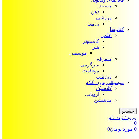
مستند
ذهن
ورزشی
رزمی
کتاب‌ها
علمی
کامپیوتر
هنر
موسیقی
متفرقه
سرگرمی
موفقیت
ورزشی
موسیقی بدون کلام
کلاسیک
اروپایی
مدیتیشن
جستجو
ورود / ثبت نام
0
0
مورد
تومان
0