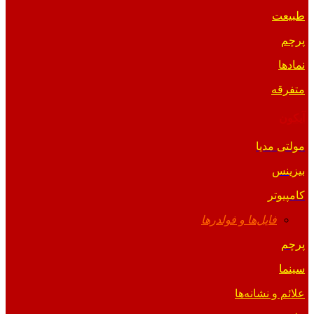
طبیعت
پرچم
نمادها
متفرقه
آیکون
مولتی مدیا
بیزینس
کامپیوتر
فایل‌ها و فولدرها
پرچم
سینما
علائم و نشانه‌ها