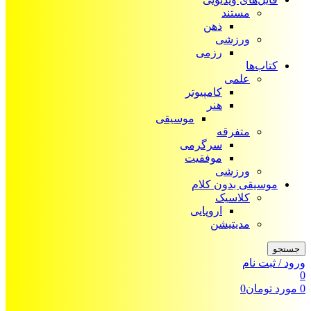
مستند
ذهن
ورزشی
رزمی
کتاب‌ها
علمی
کامپیوتر
هنر
موسیقی
متفرقه
سرگرمی
موفقیت
ورزشی
موسیقی بدون کلام
کلاسیک
اروپایی
مدیتیشن
جستجو
ورود / ثبت نام
0
0
مورد
تومان
0