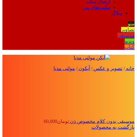
ارسال تیکت
تیکت های من
وبلاگ
منو
تصاویر
موسیقی
ویدیو
کتاب
خانه
/
تصویر و عکس
/
آیکون‌
/
مولتی مدیا
موسیقی بدون کلام مخصوص ذن
تومان
60,000
بازگشت به محصولات