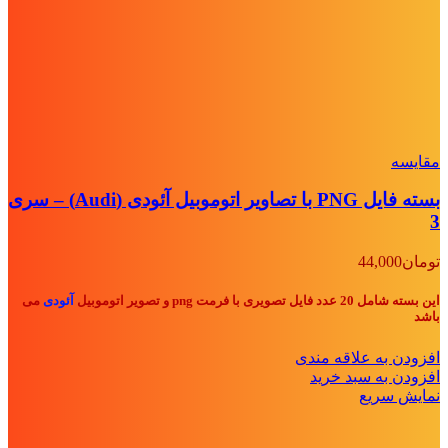
مقايسه
بسته فایل PNG با تصاویر اتوموبیل آئودی (Audi) – سری
3
تومان
44,000
این بسته شامل 20 عدد فایل تصویری با فرمت png و تصویر اتوموبیل
آئودی
می
باشد
افزودن به علاقه مندی
افزودن به سبد خرید
نمایش سریع