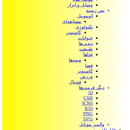
وسایل و ابزار
پس زمینه
اتوموبیل
مسابقه‌ای
تکنولوژی
کامپیوتر
حیوانات
دیدنی‌ها
طبیعت
غذاها
میوه‌ها
فضا
کامپیوتر
ورزش
فوتبال
دیگر فرمت‌ها
AI
CSH
ICNS
ICO
PNG
SVG
والپیپر موبایل
فایل‌های ویدیویی