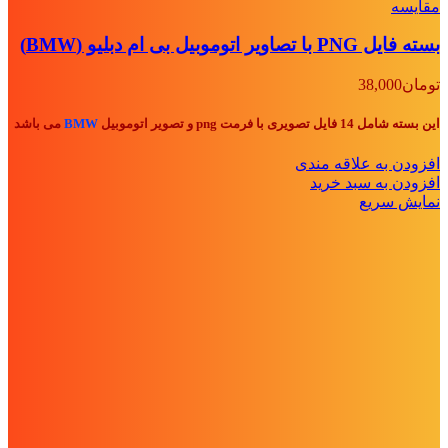
مقايسه
بسته فایل PNG با تصاویر اتوموبیل بی ام دبلیو (BMW)
تومان
38,000
این بسته شامل 14 فایل تصویری با فرمت png و تصویر اتوموبیل
BMW
می باشد
افزودن به علاقه مندی
افزودن به سبد خرید
نمایش سریع