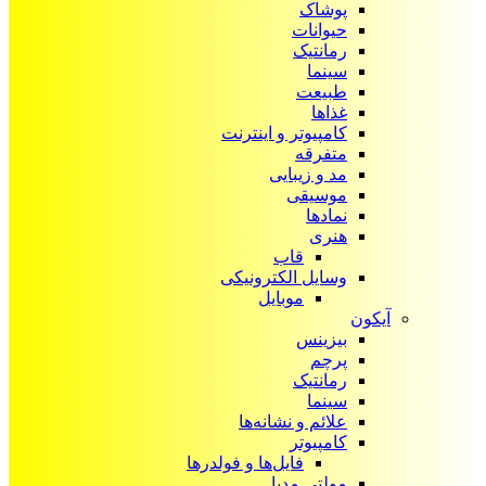
پوشاک
حیوانات
رمانتیک
سینما
طبیعت
غذاها
کامپیوتر و اینترنت
متفرقه
مد و زیبایی
موسیقی
نمادها
هنری
قاب
وسایل الکترونیکی
موبایل
آیکون‌
بیزینس
پرچم
رمانتیک
سینما
علائم و نشانه‌ها
کامپیوتر
فایل‌ها و فولدرها
مولتی مدیا