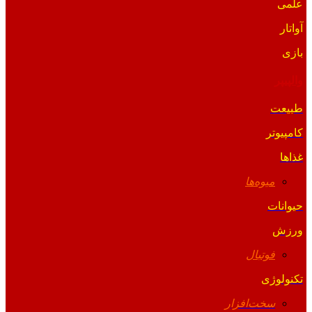
علمی
آواتار
بازی
والپیپر
طبیعت
کامپیوتر
غذاها
میوه‌ها
حیوانات
ورزش
فوتبال
تکنولوژی
سخت‌افزار