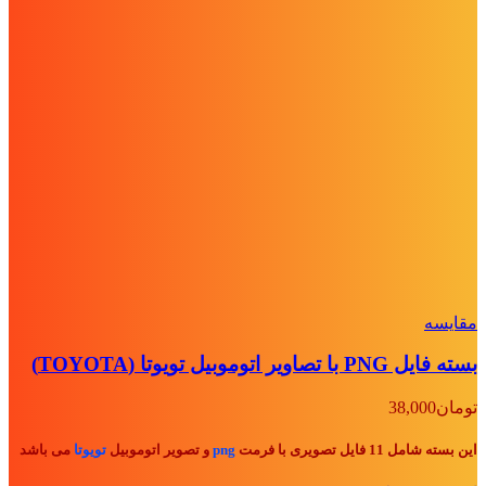
مقايسه
بسته فایل PNG با تصاویر اتوموبیل تویوتا (TOYOTA)
تومان
38,000
این بسته شامل 11 فایل تصویری با فرمت
png
و تصویر اتوموبیل
تویوتا
می باشد