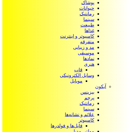
پوشاک
حیوانات
رمانتیک
سینما
طبیعت
غذاها
کامپیوتر و اینترنت
متفرقه
مد و زیبایی
موسیقی
نمادها
هنری
قاب
وسایل الکترونیکی
موبایل
آیکون‌
بیزینس
پرچم
رمانتیک
سینما
علائم و نشانه‌ها
کامپیوتر
فایل‌ها و فولدرها
مولتی مدیا