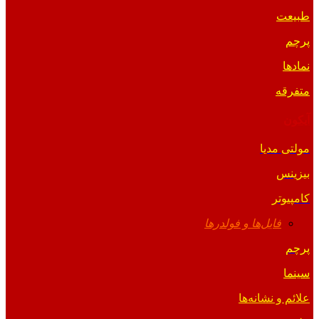
طبیعت
پرچم
نمادها
متفرقه
آیکون
مولتی مدیا
بیزینس
کامپیوتر
فایل‌ها و فولدرها
پرچم
سینما
علائم و نشانه‌ها