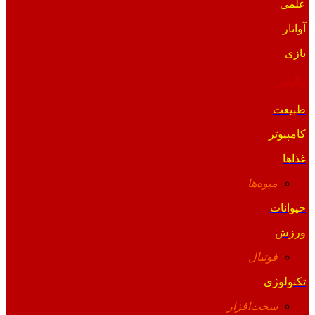
علمی
آواتار
بازی
والپیپر
طبیعت
کامپیوتر
غذاها
میوه‌ها
حیوانات
ورزش
فوتبال
تکنولوژی
سخت‌افزار