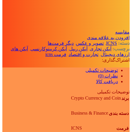
مقايسه
افزودن به علاقه مندی
دسته:
ICNS
,
تصویر و عکس
,
دیگر فرمت‌ها
برچسب:
آیکن تجاری
,
آیکن ریپل
,
آیکن کریپتوکارنسی
,
آیکن های
ارزهای دیجیتال
,
تجارت و اقتصاد
,
فرمت icns
اشتراک‌گذاری:
توضیحات تکمیلی
نظرات (0)
دریافت کالا
توضیحات تکمیلی
Crypto Currency and Coin
برند
Business & Finance
دسته بندی
ICNS
فرمت