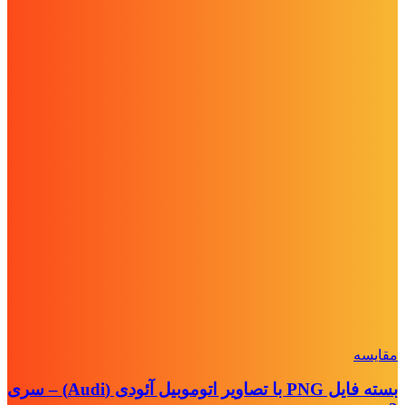
مقايسه
بسته فایل PNG با تصاویر اتوموبیل آئودی (Audi) – سری