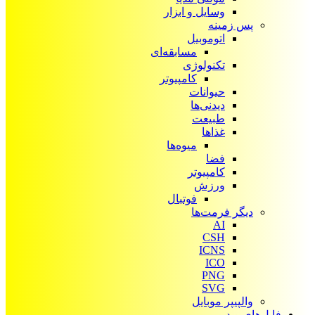
وسایل و ابزار
پس زمینه
اتوموبیل
مسابقه‌ای
تکنولوژی
کامپیوتر
حیوانات
دیدنی‌ها
طبیعت
غذاها
میوه‌ها
فضا
کامپیوتر
ورزش
فوتبال
دیگر فرمت‌ها
AI
CSH
ICNS
ICO
PNG
SVG
والپیپر موبایل
فایل‌های ویدیویی