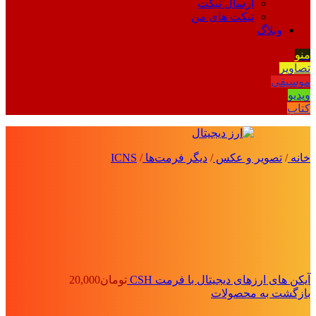
ارسال تیکت
تیکت های من
وبلاگ
منو
تصاویر
موسیقی
ویدیو
کتاب
خانه
/
تصویر و عکس
/
دیگر فرمت‌ها
/
ICNS
آیکن های ارزهای دیجیتال با فرمت CSH
تومان
20,000
بازگشت به محصولات