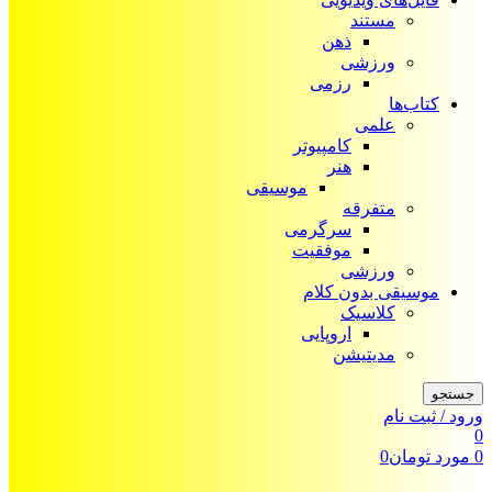
مستند
ذهن
ورزشی
رزمی
کتاب‌ها
علمی
کامپیوتر
هنر
موسیقی
متفرقه
سرگرمی
موفقیت
ورزشی
موسیقی بدون کلام
کلاسیک
اروپایی
مدیتیشن
جستجو
ورود / ثبت نام
0
0
مورد
تومان
0