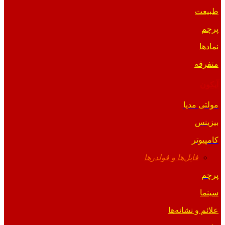
طبیعت
پرچم
نمادها
متفرقه
آیکون
مولتی مدیا
بیزینس
کامپیوتر
فایل‌ها و فولدرها
پرچم
سینما
علائم و نشانه‌ها