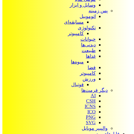
وسایل و ابزار
پس زمینه
اتوموبیل
مسابقه‌ای
تکنولوژی
کامپیوتر
حیوانات
دیدنی‌ها
طبیعت
غذاها
میوه‌ها
فضا
کامپیوتر
ورزش
فوتبال
دیگر فرمت‌ها
AI
CSH
ICNS
ICO
PNG
SVG
والپیپر موبایل
فایل‌های ویدیویی