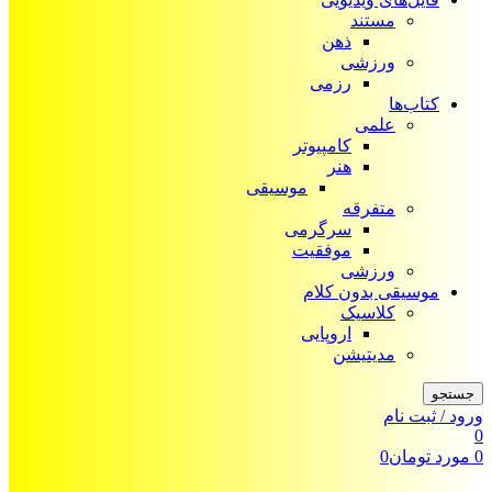
مستند
ذهن
ورزشی
رزمی
کتاب‌ها
علمی
کامپیوتر
هنر
موسیقی
متفرقه
سرگرمی
موفقیت
ورزشی
موسیقی بدون کلام
کلاسیک
اروپایی
مدیتیشن
جستجو
ورود / ثبت نام
0
0
مورد
تومان
0