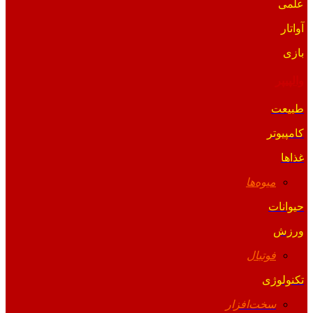
علمی
آواتار
بازی
والپیپر
طبیعت
کامپیوتر
غذاها
میوه‌ها
حیوانات
ورزش
فوتبال
تکنولوژی
سخت‌افزار