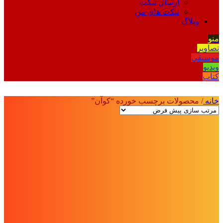
ارسال تیکت
تیکت های من
وبلاگ
منو
تصاویر
موسیقی
ویدیو
کتاب
خانه
/
محصولات برچسب خورده “کوآن”