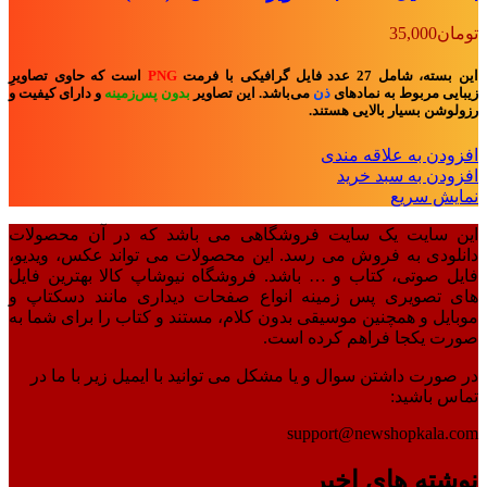
تومان
35,000
این بسته، شامل 27 عدد فایل گرافیکی با فرمت
PNG
است که حاوی تصاویرِ
زیبایی مربوط به نمادهای
ذن
می‌باشد. این تصاویر
بدون پس‌زمینه
و
دارای کیفیت و
رزولوشن بسیار بالایی هستند.
افزودن به علاقه مندی
افزودن به سبد خرید
نمایش سریع
این سایت یک سایت فروشگاهی می باشد که در آن محصولات
دانلودی به فروش می رسد. این محصولات می تواند عکس، ویدیو،
فایل صوتی، کتاب و … باشد. فروشگاه نیوشاپ کالا بهترین فایل
های تصویری پس زمینه انواع صفحات دیداری مانند دسکتاپ و
موبایل و همچنین موسیقی بدون کلام، مستند و کتاب را برای شما به
صورت یکجا فراهم کرده است.
در صورت داشتن سوال و یا مشکل می توانید با ایمیل زیر با ما در
تماس باشید:
support@newshopkala.com
نوشته های اخیر