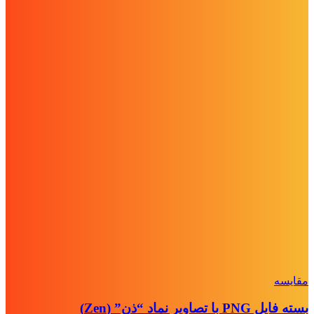
مقايسه
بسته فایل PNG با تصاویر نماد “ذن” (Zen)