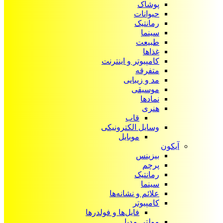
پوشاک
حیوانات
رمانتیک
سینما
طبیعت
غذاها
کامپیوتر و اینترنت
متفرقه
مد و زیبایی
موسیقی
نمادها
هنری
قاب
وسایل الکترونیکی
موبایل
آیکون‌
بیزینس
پرچم
رمانتیک
سینما
علائم و نشانه‌ها
کامپیوتر
فایل‌ها و فولدرها
مولتی مدیا