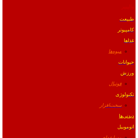
والپیپر
طبیعت
کامپیوتر
غذاها
میوه‌ها
حیوانات
ورزش
فوتبال
تکنولوژی
سخت‌افزار
دیدنی‌ها
اتوموبیل
مسابقه‌ای