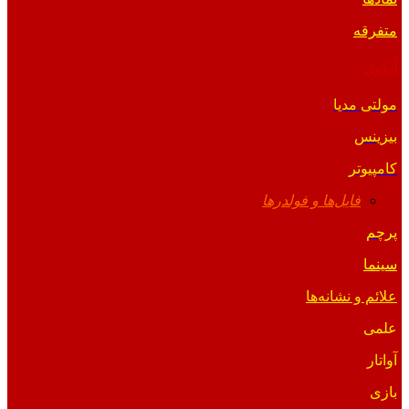
متفرقه
آیکون
مولتی مدیا
بیزینس
کامپیوتر
فایل‌ها و فولدرها
پرچم
سینما
علائم و نشانه‌ها
علمی
آواتار
بازی