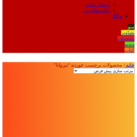
ارسال تیکت
تیکت های من
وبلاگ
منو
تصاویر
موسیقی
ویدیو
کتاب
خانه
/
محصولات برچسب خورده “نیروانا”