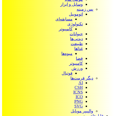
وسایل و ابزار
پس زمینه
اتوموبیل
مسابقه‌ای
تکنولوژی
کامپیوتر
حیوانات
دیدنی‌ها
طبیعت
غذاها
میوه‌ها
فضا
کامپیوتر
ورزش
فوتبال
دیگر فرمت‌ها
AI
CSH
ICNS
ICO
PNG
SVG
والپیپر موبایل
فایل‌های ویدیویی