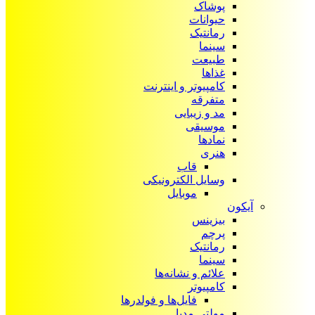
پوشاک
حیوانات
رمانتیک
سینما
طبیعت
غذاها
کامپیوتر و اینترنت
متفرقه
مد و زیبایی
موسیقی
نمادها
هنری
قاب
وسایل الکترونیکی
موبایل
آیکون‌
بیزینس
پرچم
رمانتیک
سینما
علائم و نشانه‌ها
کامپیوتر
فایل‌ها و فولدرها
مولتی مدیا