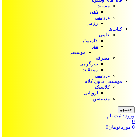
مستند
ذهن
ورزشی
رزمی
کتاب‌ها
علمی
کامپیوتر
هنر
موسیقی
متفرقه
سرگرمی
موفقیت
ورزشی
موسیقی بدون کلام
کلاسیک
اروپایی
مدیتیشن
جستجو
ورود / ثبت نام
0
0
مورد
تومان
0