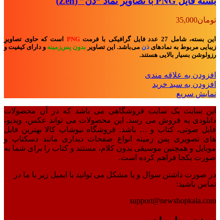
بسته فایل PNG با تصاویر نماد “ذن” (Zen)
تومان
35,000
این بسته، شامل 27 عدد فایل گرافیکی با فرمت
PNG
است که حاوی تصاویرِ
زیبایی مربوط به نمادهای
ذن
می‌باشد. این تصاویر
بدون پس‌زمینه
و
دارای کیفیت و
رزولوشن بسیار بالایی هستند.
افزودن به علاقه مندی
افزودن به سبد خرید
نمایش سریع
این سایت یک سایت فروشگاهی می باشد که در آن محصولات
دانلودی به فروش می رسد. این محصولات می تواند عکس، ویدیو،
فایل صوتی، کتاب و … باشد. فروشگاه نیوشاپ کالا بهترین فایل
های تصویری پس زمینه انواع صفحات دیداری مانند دسکتاپ و
موبایل و همچنین موسیقی بدون کلام، مستند و کتاب را برای شما به
صورت یکجا فراهم کرده است.
در صورت داشتن سوال و یا مشکل می توانید با ایمیل زیر با ما در
تماس باشید:
support@newshopkala.com