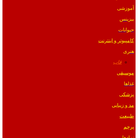
آموزشی
بیزینس
حیوانات
کامپیوتر و اینترنت
هنری
قاب
موسیقی
غذاها
پزشکی
مد و زیبایی
طبیعت
پرچم
نمادها