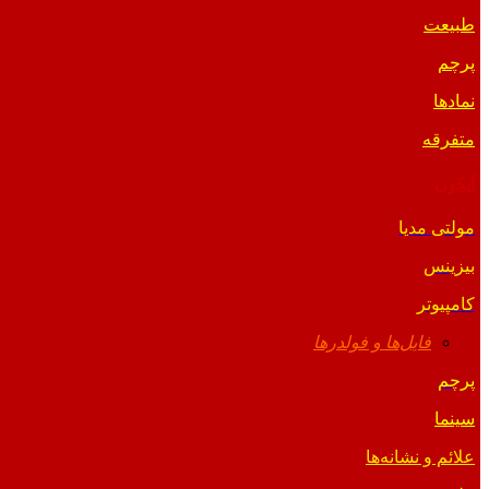
طبیعت
پرچم
نمادها
متفرقه
آیکون
مولتی مدیا
بیزینس
کامپیوتر
فایل‌ها و فولدرها
پرچم
سینما
علائم و نشانه‌ها