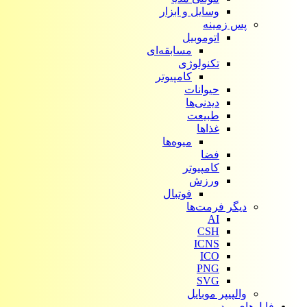
وسایل و ابزار
پس زمینه
اتوموبیل
مسابقه‌ای
تکنولوژی
کامپیوتر
حیوانات
دیدنی‌ها
طبیعت
غذاها
میوه‌ها
فضا
کامپیوتر
ورزش
فوتبال
دیگر فرمت‌ها
AI
CSH
ICNS
ICO
PNG
SVG
والپیپر موبایل
فایل‌های ویدیویی