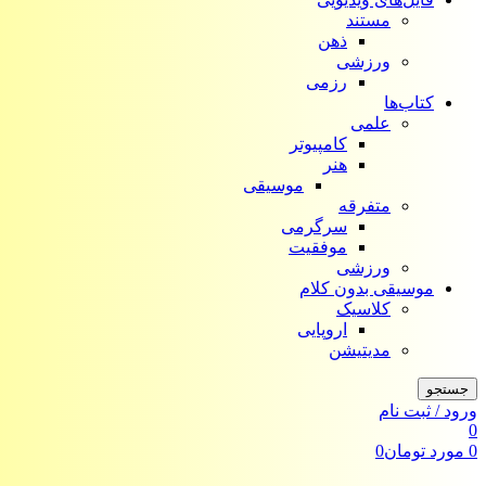
مستند
ذهن
ورزشی
رزمی
کتاب‌ها
علمی
کامپیوتر
هنر
موسیقی
متفرقه
سرگرمی
موفقیت
ورزشی
موسیقی بدون کلام
کلاسیک
اروپایی
مدیتیشن
جستجو
ورود / ثبت نام
0
0
مورد
تومان
0