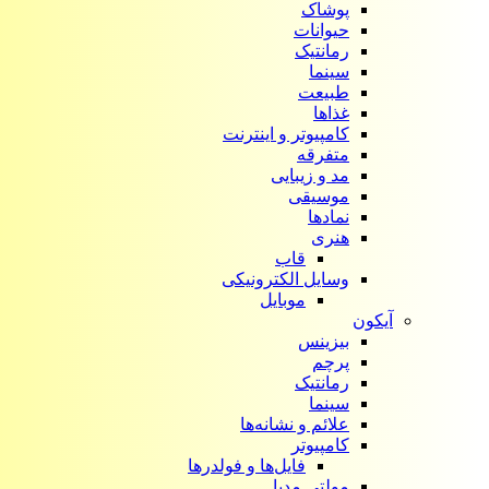
پوشاک
حیوانات
رمانتیک
سینما
طبیعت
غذاها
کامپیوتر و اینترنت
متفرقه
مد و زیبایی
موسیقی
نمادها
هنری
قاب
وسایل الکترونیکی
موبایل
آیکون‌
بیزینس
پرچم
رمانتیک
سینما
علائم و نشانه‌ها
کامپیوتر
فایل‌ها و فولدرها
مولتی مدیا