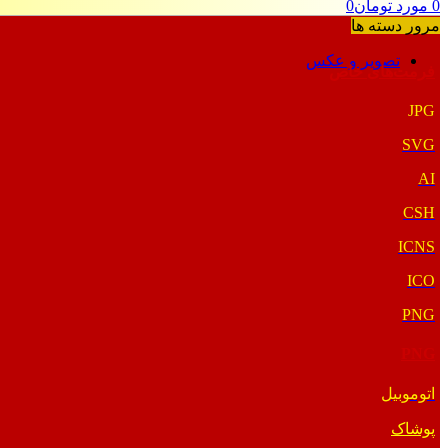
0
مورد
تومان
0
مرور دسته ها
تصویر و عکس
فرمت‌های خاص
JPG
SVG
AI
CSH
ICNS
ICO
PNG
PNG
اتوموبیل
پوشاک