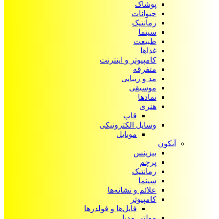
پوشاک
حیوانات
رمانتیک
سینما
طبیعت
غذاها
کامپیوتر و اینترنت
متفرقه
مد و زیبایی
موسیقی
نمادها
هنری
قاب
وسایل الکترونیکی
موبایل
آیکون‌
بیزینس
پرچم
رمانتیک
سینما
علائم و نشانه‌ها
کامپیوتر
فایل‌ها و فولدرها
مولتی مدیا