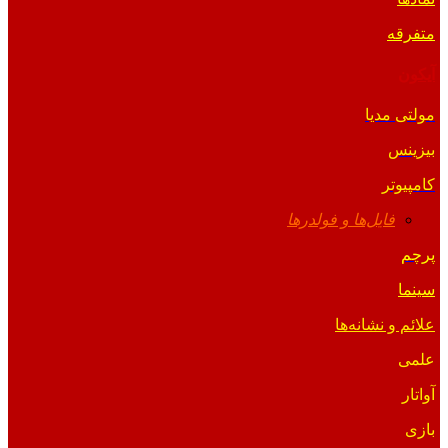
متفرقه
آیکون
مولتی مدیا
بیزینس
کامپیوتر
فایل‌ها و فولدرها
پرچم
سینما
علائم و نشانه‌ها
علمی
آواتار
بازی