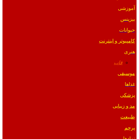
آموزشی
بیزینس
حیوانات
کامپیوتر و اینترنت
هنری
قاب
موسیقی
غذاها
پزشکی
مد و زیبایی
طبیعت
پرچم
نمادها