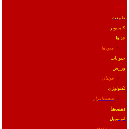
والپیپر
طبیعت
کامپیوتر
غذاها
میوه‌ها
حیوانات
ورزش
فوتبال
تکنولوژی
سخت‌افزار
دیدنی‌ها
اتوموبیل
مسابقه‌ای