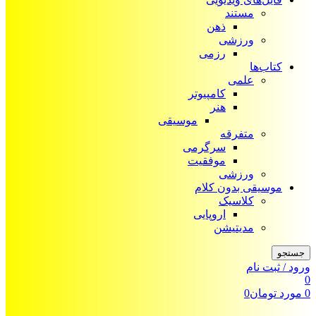
مستند
ذهن
ورزشی
رزمی
کتاب‌ها
علمی
کامپیوتر
هنر
موسیقی
متفرقه
سرگرمی
موفقیت
ورزشی
موسیقی بدون کلام
کلاسیک
اروپایی
مدیتیشن
جستجو
ورود / ثبت نام
0
0
مورد
تومان
0