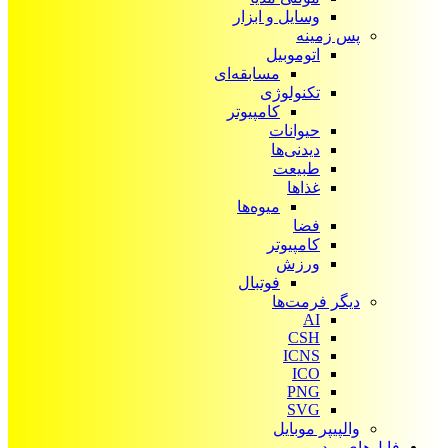
وسایل و ابزار
پس زمینه
اتوموبیل
مسابقه‌ای
تکنولوژی
کامپیوتر
حیوانات
دیدنی‌ها
طبیعت
غذاها
میوه‌ها
فضا
کامپیوتر
ورزش
فوتبال
دیگر فرمت‌ها
AI
CSH
ICNS
ICO
PNG
SVG
والپیپر موبایل
فایل‌های ویدیویی