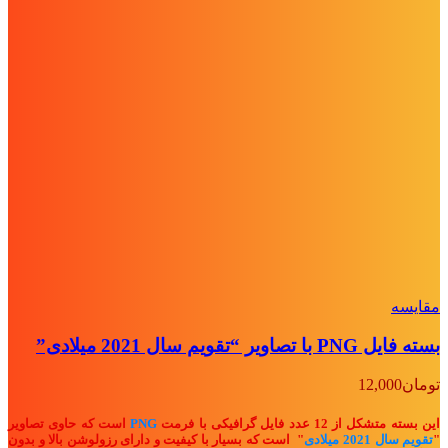
مقايسه
بسته فایل PNG با تصاویر “تقویم سال 2021 میلادی”
تومان
12,000
این بسته متشکل از 12 عدد فایل گرافیکی با فرمت
PNG
است که حاوی تصاویر
"
تقویم سال 2021 میلادی
" ا
ست که بسیار با کیفیت و دارای رزولوشن بالا و بدون