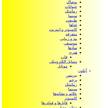
پوشاک
حیوانات
رمانتیک
سینما
طبیعت
غذاها
کامپیوتر و اینترنت
متفرقه
مد و زیبایی
موسیقی
نمادها
هنری
قاب
وسایل الکترونیکی
موبایل
آیکون‌
بیزینس
پرچم
رمانتیک
سینما
علائم و نشانه‌ها
کامپیوتر
فایل‌ها و فولدرها
مولتی مدیا