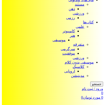
مستند
ذهن
ورزشی
رزمی
کتاب‌ها
علمی
کامپیوتر
هنر
موسیقی
متفرقه
سرگرمی
موفقیت
ورزشی
موسیقی بدون کلام
کلاسیک
اروپایی
مدیتیشن
جستجو
ورود / ثبت نام
0
0
مورد
تومان
0