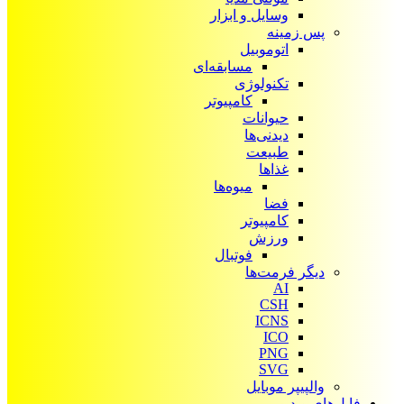
وسایل و ابزار
پس زمینه
اتوموبیل
مسابقه‌ای
تکنولوژی
کامپیوتر
حیوانات
دیدنی‌ها
طبیعت
غذاها
میوه‌ها
فضا
کامپیوتر
ورزش
فوتبال
دیگر فرمت‌ها
AI
CSH
ICNS
ICO
PNG
SVG
والپیپر موبایل
فایل‌های ویدیویی