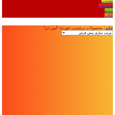
تصاویر
موسیقی
ویدیو
کتاب
خانه
/
محصولات برچسب خورده “آیین ذن”