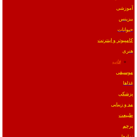
آموزشی
بیزینس
حیوانات
کامپیوتر و اینترنت
هنری
قاب
موسیقی
غذاها
پزشکی
مد و زیبایی
طبیعت
پرچم
نمادها