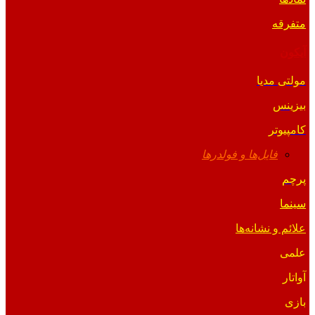
متفرقه
آیکون
مولتی مدیا
بیزینس
کامپیوتر
فایل‌ها و فولدرها
پرچم
سینما
علائم و نشانه‌ها
علمی
آواتار
بازی