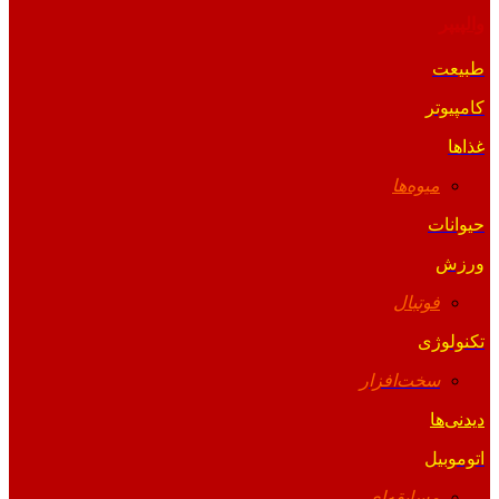
والپیپر
طبیعت
کامپیوتر
غذاها
میوه‌ها
حیوانات
ورزش
فوتبال
تکنولوژی
سخت‌افزار
دیدنی‌ها
اتوموبیل
مسابقه‌ای