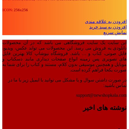
ICON:
256x256
افزودن به علاقه مندی
افزودن به سبد خرید
نمایش سریع
این سایت یک سایت فروشگاهی می باشد که در آن محصولات
دانلودی به فروش می رسد. این محصولات می تواند عکس، ویدیو،
فایل صوتی، کتاب و … باشد. فروشگاه نیوشاپ کالا بهترین فایل
های تصویری پس زمینه انواع صفحات دیداری مانند دسکتاپ و
موبایل و همچنین موسیقی بدون کلام، مستند و کتاب را برای شما به
صورت یکجا فراهم کرده است.
در صورت داشتن سوال و یا مشکل می توانید با ایمیل زیر با ما در
تماس باشید:
support@newshopkala.com
نوشته های اخیر