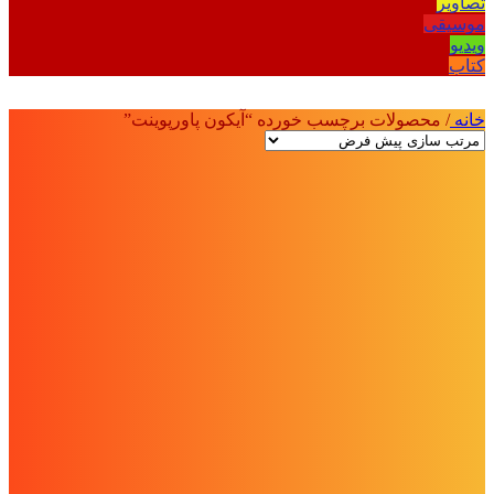
تصاویر
موسیقی
ویدیو
کتاب
خانه
/
محصولات برچسب خورده “آیکون پاورپوینت”