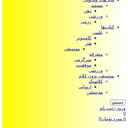
مستند
ذهن
ورزشی
رزمی
کتاب‌ها
علمی
کامپیوتر
هنر
موسیقی
متفرقه
سرگرمی
موفقیت
ورزشی
موسیقی بدون کلام
کلاسیک
اروپایی
مدیتیشن
جستجو
ورود / ثبت نام
0
0
مورد
تومان
0