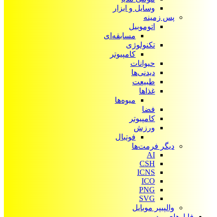
وسایل و ابزار
پس زمینه
اتوموبیل
مسابقه‌ای
تکنولوژی
کامپیوتر
حیوانات
دیدنی‌ها
طبیعت
غذاها
میوه‌ها
فضا
کامپیوتر
ورزش
فوتبال
دیگر فرمت‌ها
AI
CSH
ICNS
ICO
PNG
SVG
والپیپر موبایل
فایل‌های ویدیویی