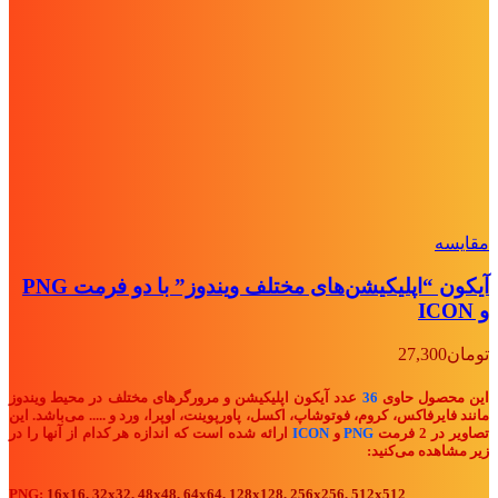
مقايسه
آیکون “اپلیکیشن‌های مختلف ویندوز” با دو فرمت PNG
و ICON
تومان
27,300
این محصول حاوی
36
عدد آیکون اپلیکیشن و مرورگرهای مختلف در محیط ویندوز
مانند فایرفاکس، کروم، فوتوشاپ، اکسل، پاورپوینت، اوپرا، ورد و ..... می‌باشد. این
تصاویر در 2 فرمت
PNG
و
ICON
ارائه شده است که اندازه هر کدام از آنها را در
زیر مشاهده می‌کنید:
PNG:
16x16, 32x32, 48x48, 64x64, 128x128, 256x256, 512x512