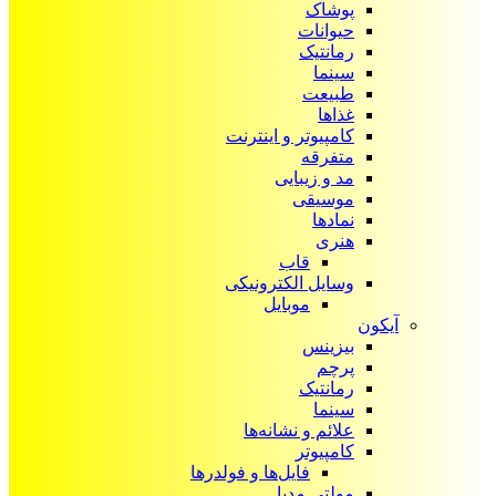
پوشاک
حیوانات
رمانتیک
سینما
طبیعت
غذاها
کامپیوتر و اینترنت
متفرقه
مد و زیبایی
موسیقی
نمادها
هنری
قاب
وسایل الکترونیکی
موبایل
آیکون‌
بیزینس
پرچم
رمانتیک
سینما
علائم و نشانه‌ها
کامپیوتر
فایل‌ها و فولدرها
مولتی مدیا