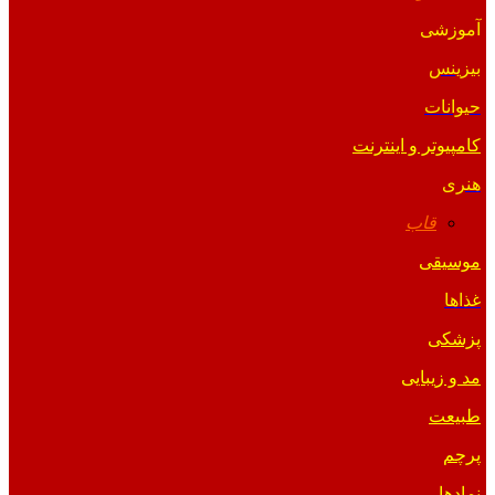
آموزشی
بیزینس
حیوانات
کامپیوتر و اینترنت
هنری
قاب
موسیقی
غذاها
پزشکی
مد و زیبایی
طبیعت
پرچم
نمادها