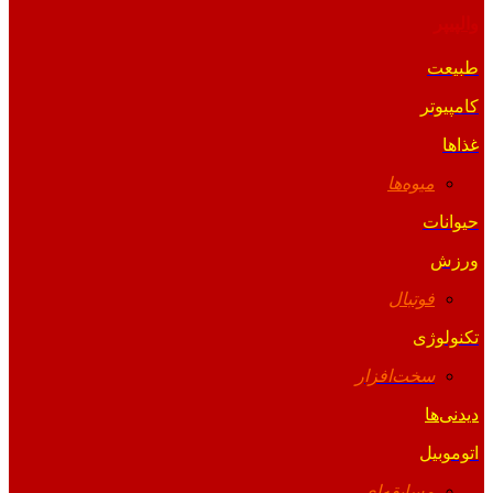
والپیپر
طبیعت
کامپیوتر
غذاها
میوه‌ها
حیوانات
ورزش
فوتبال
تکنولوژی
سخت‌افزار
دیدنی‌ها
اتوموبیل
مسابقه‌ای