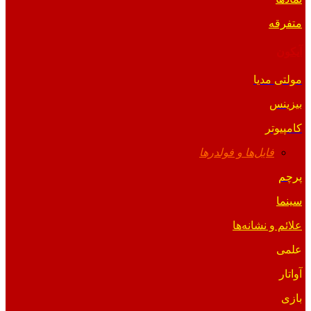
متفرقه
آیکون
مولتی مدیا
بیزینس
کامپیوتر
فایل‌ها و فولدرها
پرچم
سینما
علائم و نشانه‌ها
علمی
آواتار
بازی