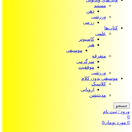
مستند
ذهن
ورزشی
رزمی
کتاب‌ها
علمی
کامپیوتر
هنر
موسیقی
متفرقه
سرگرمی
موفقیت
ورزشی
موسیقی بدون کلام
کلاسیک
اروپایی
مدیتیشن
جستجو
ورود / ثبت نام
0
0
مورد
تومان
0