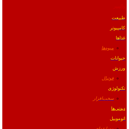
والپیپر
طبیعت
کامپیوتر
غذاها
میوه‌ها
حیوانات
ورزش
فوتبال
تکنولوژی
سخت‌افزار
دیدنی‌ها
اتوموبیل
مسابقه‌ای