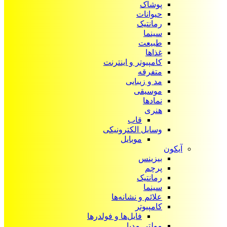
پوشاک
حیوانات
رمانتیک
سینما
طبیعت
غذاها
کامپیوتر و اینترنت
متفرقه
مد و زیبایی
موسیقی
نمادها
هنری
قاب
وسایل الکترونیکی
موبایل
آیکون‌
بیزینس
پرچم
رمانتیک
سینما
علائم و نشانه‌ها
کامپیوتر
فایل‌ها و فولدرها
مولتی مدیا