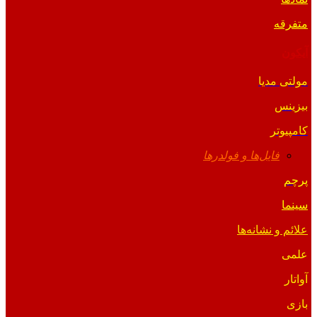
متفرقه
آیکون
مولتی مدیا
بیزینس
کامپیوتر
فایل‌ها و فولدرها
پرچم
سینما
علائم و نشانه‌ها
علمی
آواتار
بازی