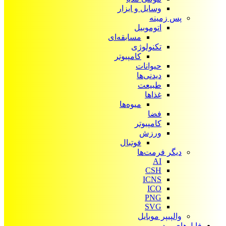
وسایل و ابزار
پس زمینه
اتوموبیل
مسابقه‌ای
تکنولوژی
کامپیوتر
حیوانات
دیدنی‌ها
طبیعت
غذاها
میوه‌ها
فضا
کامپیوتر
ورزش
فوتبال
دیگر فرمت‌ها
AI
CSH
ICNS
ICO
PNG
SVG
والپیپر موبایل
فایل‌های ویدیویی