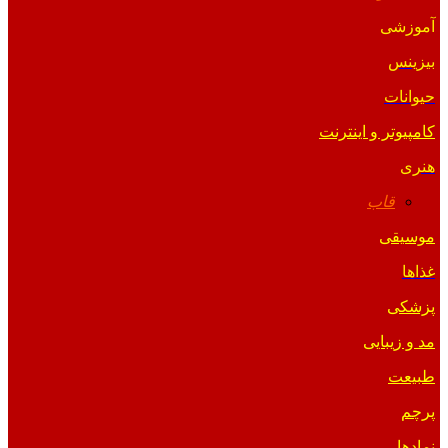
آموزشی
بیزینس
حیوانات
کامپیوتر و اینترنت
هنری
قاب
موسیقی
غذاها
پزشکی
مد و زیبایی
طبیعت
پرچم
نمادها